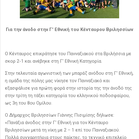
Για την άνοδο στην Γ' Εθνική του Κένταυρου Βριλησσίων
Ο Κένταυρος επικράτησε του Πανναξιακού στα Βριλήσσια με
σκορ 2-1 και ανέβηκε στη Γ’ Εθνική Κατηγορία.
Στην τελευταία αγωνιστική των μπαράζ ανόδου στη Γ’ Εθνική,
η ομάδα της πόλης μας νίκησε τον Πανναξιακό και
εξασφάλισε για πρώτη φορά στην ιστορία της την άνοδό της
στην τρίτη τη τάξει κατηγορία του ελληνικού ποδοσφαίρου,
ως 3η του 8ου Ομίλου.
Ο Δήμαρχος Βριλησσίων Γιάννης Πισιμίσης δήλωσε:
«Πανάξια άνοδος στην Γ’ Εθνική για τον Κένταυρο
Βριλησσίων μετά τη νίκη με 2 – 1 επί του Πανναξιακού.
Πολλά συγχαρητήρια στους παίκτες, το τεχνικό επιτελείο