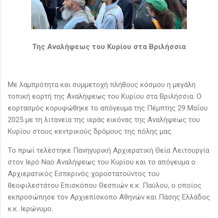
Της Αναλήψεως του Κυρίου στα Βριλήσσια
Με λαμπρότητα και συμμετοχή πλήθους κόσμου η μεγάλη
τοπική εορτή της Αναλήψεως του Κυρίου στα Βριλήσσια. Ο
εορτασμός κορυφώθηκε το απόγευμα της Πέμπτης 29 Mαΐου
2025 με τη λιτανεία της ιεράς εικόνας της Αναλήψεως του
Κυρίου στους κεντρικούς δρόμους της πόλης μας.
Το πρωί τελέστηκε Πανηγυρική Αρχιερατική Θεία Λειτουργία
στον Ιερό Ναό Αναλήψεως του Κυρίου και το απόγευμα ο
Αρχιερατικός Εσπερινός χοροστατούντος του
θεοφιλεστάτου Επισκόπου Θεσπιών κ.κ. Παύλου, ο οποίος
εκπροσώπησε τον Αρχιεπίσκοπο Αθηνών και Πάσης Ελλάδος
κ.κ. Ιερώνυμο.