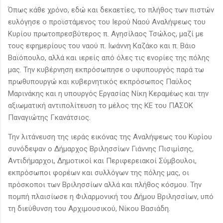
Όπως κάθε χρόνο, εδώ και δεκαετίες, το πλήθος των πιστών
ευλόγησε ο προϊστάμενος του Ιερού Ναού Αναλήψεως του
Κυρίου πρωτοπρεσβύτερος π. Αγησίλαος Τσώλος, μαζί με
τους εφημερίους του ναού π. Ιωάννη Καζάκο και π. Βάιο
Βαϊόπουλο, αλλά και ιερείς από όλες τις ενορίες της πόλης
μας. Την κυβέρνηση εκπρόσωπησε ο υφυπουργός παρά τω
πρωθυπουργώ και κυβερνητικός εκπρόσωπος Παύλος
Μαρινάκης και η υπουργός Εργασίας Νίκη Κεραμέως και την
αξιωματική αντιπολίτευση το μέλος της ΚΕ του ΠΑΣΟΚ
Παναγιώτης Γκανάτσιος.
Την λιτάνευση της ιεράς εικόνας της Αναλήψεως του Κυρίου
συνόδεψαν ο Δήμαρχος Βριλησσίων Γιάννης Πισιμίσης,
Αντιδήμαρχοι, Δημοτικοί και Περιφερειακοί Σύμβουλοι,
εκπρόσωποι φορέων και συλλόγων της πόλης μας, οι
πρόσκοποι των Βριλησσίων αλλά και πλήθος κόσμου. Την
πομπή πλαισίωσε η Φιλαρμονική του Δήμου Βριλησσίων, υπό
τη διεύθυνση του Αρχιμουσικού, Νίκου Βασιάδη.