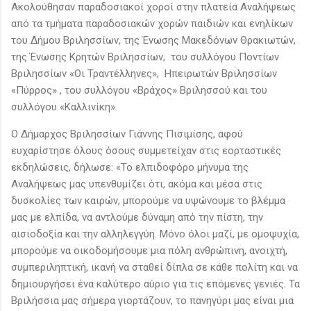
Ακολούθησαν παραδοσιακοί χοροί στην πλατεία Αναλήψεως
από τα τμήματα παραδοσιακών χορών παιδιών και ενηλίκων
του Δήμου Βριλησσίων, της Ένωσης Μακεδόνων Θρακιωτών,
της Ένωσης Κρητών Βριλησσίων, του συλλόγου Ποντίων
Βριλησσίων «Οι Τραντέλληνες», Ηπειρωτών Βριλησσίων
«Πύρρος» , του συλλόγου «Βράχος» Βριλησσού και του
συλλόγου «Καλλινίκη».
Ο Δήμαρχος Βριλησσίων Γιάννης Πισιμίσης, αφού
ευχαρίστησε όλους όσους συμμετείχαν στις εορταστικές
εκδηλώσεις, δήλωσε: «Το ελπιδοφόρο μήνυμα της
Αναλήψεως μας υπενθυμίζει ότι, ακόμα και μέσα στις
δυσκολίες των καιρών, μπορούμε να υψώνουμε το βλέμμα
μας με ελπίδα, να αντλούμε δύναμη από την πίστη, την
αισιοδοξία και την αλληλεγγύη. Μόνο όλοι μαζί, με ομοψυχία,
μπορούμε να οικοδομήσουμε μια πόλη ανθρώπινη, ανοιχτή,
συμπεριληπτική, ικανή να σταθεί δίπλα σε κάθε πολίτη και να
δημιουργήσει ένα καλύτερο αύριο για τις επόμενες γενιές. Τα
Βριλήσσια μας σήμερα γιορτάζουν, το πανηγύρι μας είναι μια