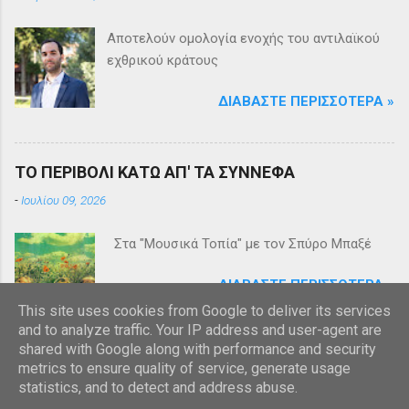
Αποτελούν ομολογία ενοχής του αντιλαϊκού
εχθρικού κράτους
ΔΙΑΒΆΣΤΕ ΠΕΡΙΣΣΌΤΕΡΑ »
ΤΟ ΠΕΡΙΒΟΛΙ ΚΑΤΩ ΑΠ' ΤΑ ΣΥΝΝΕΦΑ
-
Ιουλίου 09, 2026
Στα "Μουσικά Τοπία" με τον Σπύρο Μπαξέ
ΔΙΑΒΆΣΤΕ ΠΕΡΙΣΣΌΤΕΡΑ »
This site uses cookies from Google to deliver its services
and to analyze traffic. Your IP address and user-agent are
shared with Google along with performance and security
metrics to ensure quality of service, generate usage
statistics, and to detect and address abuse.
Από το Blogger