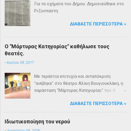
Για τα οχήματα του Δήμου. Δημοσιεύθηκε στο
Ριζοσπάστη.
ΔΙΑΒΆΣΤΕ ΠΕΡΙΣΣΌΤΕΡΑ »
Ο "Μάρτυρας Κατηγορίας" καθήλωσε τους
θεατές.
-
Ιουλίου 09, 2017
Με τεράστια επιτυχία και ανταπόκριση
"ανέβηκε" στο θέατρο Αλίκη Βουγιουκλάκη, η
παράσταση "Μάρτυρας Κατηγορίας" του Α΄
Θεατρικού Εργαστηρίου του Δήμου
ΔΙΑΒΆΣΤΕ ΠΕΡΙΣΣΌΤΕΡΑ »
Βριλησσίων. Το θέατρο γέμισε και πάνω από
1500 θεατές και τις δύο βραδιές απόλαυσαν
κυριολεκτικά μία σπουδαία παράσταση
Ιδιωτικοποίηση του νερού
υψηλής δραματουργίας. Το έργο της Αγκάθα
-
Αυγούστου 05, 2026