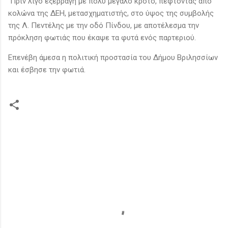
Πριν λίγο εξερράγη με πολύ μεγάλο κρότο, πέφτοντας από
κολώνα της ΔΕΗ, μετασχηματιστής, στο ύψος της συμβολής
της Λ. Πεντέλης με την οδό Πίνδου, με αποτέλεσμα την
πρόκληση φωτιάς που έκαψε τα φυτά ενός παρτεριού.
Επενέβη άμεσα η πολιτική προστασία του Δήμου Βριλησσίων
και έσβησε την φωτιά.
Σ
χ
ό
λ
ι
α