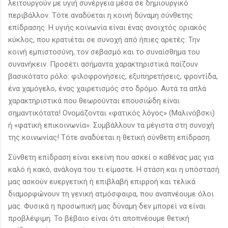
λειτουργούν με υγιή συνέργεια μέσα σε δημιουργικό
περιβάλλον. Τότε αναδύεται η κοινή δύναμη σύνθετης
επίδρασης. Η υγιής κοινωνία είναι ένας ανοιχτός οριακός
κύκλος, που κρατιέται σε συνοχή από ήπιες αρετές: Την
κοινή εμπιστοσύνη, τον σεβασμό και το συναίσθημα του
συνανήκειν. Προσέτι ασήμαντα χαρακτηριστικά παίζουν
βασικότατο ρόλο: φιλοφρονήσεις, εξυπηρετήσεις, φροντίδα,
ένα χαμόγελο, ένας χαιρετισμός στο δρόμο. Αυτά τα απλά
χαρακτηριστικά που θεωρούνται επουσιώδη είναι
σημαντικότατα! Ονομάζονται «φατικός λόγος» (Μαλινόβσκι)
ή «φατική επικοινωνία». Συμβάλλουν τα μέγιστα στη συνοχή
της κοινωνίας! Τότε αναδύεται η θετική σύνθετη επίδραση.
Σύνθετη επίδραση είναι εκείνη που ασκεί ο καθένας μας για
καλό ή κακό, ανάλογα του τι είμαστε. Η στάση και η υπόστασή
μας ασκούν ευεργετική ή επιβλαβή επιρροή και τελικά
διαμορφώνουν τη γενική ατμόσφαιρα, που αναπνέουμε όλοι
μας. Φυσικά η προσωπική μας δύναμη δεν μπορεί να είναι
προβλέψιμη. Το βέβαιο είναι ότι αποπνέουμε θετική