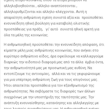
αλληλοβοηθούνται , αλληλο-αναπτύσσονται ,
αλληλορυθμίζονται και αλληλο-ελέγχονται. Αυτή η
απαραίτητη ανθρώπινη σχέση συνιστά αξία και προϋποθέτει
ενσυνείδητη ηθική βούληση για καταβολή ολιστικής
προσπάθειας για πράξη, γι’ αυτό συνιστά ηθική αρετή για
όλα τα μέλη της κοινωνίας.
Η ανθρωποηθική προϋποθέτει την ενσυνείδητη απόφαση, ότι
είμαστε μέλη μιας ανθρώπινης κοινωνίας, που ανήκει στο
ευρύτερο ανθρώπινο είδος, άρα οφείλουμε να καλλιεργούμε
διαρκώς την ειδοποιό διαφορά μας από τα άλλα έμβια όντα,
την ανθρωπινότητά μας με προσωπική μας ευθύνη. Να
εντοπίζουμε τις αντινομίες, αλλά και να τις γεφυρώνουμε
για μια υπέρτερη ανθρώπινη ζωή για τους επιγόνους μας.
Ήτοι απαιτείται προσπάθεια για τον εξανθρωπισμό της
ανθρωπότητας. Να σεβόμαστε τις διαφορές των άλλων
συγχρόνως με την υποστήριξη της ταυτότητάς μας. Την
ανάπτυξη ενσυναίσθησης, κατανόησης και αλληλεγγύης με
τους λοιπούς συνανθρώπους μας. Η ανθρωποηθική ενέχει