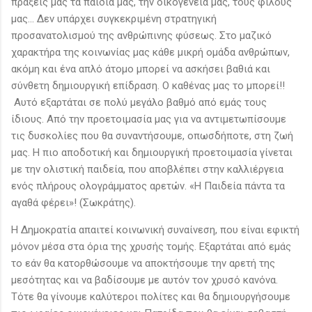
πράξεις μας τα παιδιά μας, την οικογένειά μας, τους φίλους
μας... Δεν υπάρχει συγκεκριμένη στρατηγική
προσανατολισμού της ανθρώπινης φύσεως. Στο μαζικό
χαρακτήρα της κοινωνίας μας κάθε μικρή ομάδα ανθρώπων,
ακόμη και ένα απλό άτομο μπορεί να ασκήσει βαθιά και
σύνθετη δημιουργική επίδραση. Ο καθένας μας το μπορεί!!
Αυτό εξαρτάται σε πολύ μεγάλο βαθμό από εμάς τους
ίδιους. Από την προετοιμασία μας για να αντιμετωπίσουμε
τις δυσκολίες που θα συναντήσουμε, οπωσδήποτε, στη ζωή
μας. Η πιο αποδοτική και δημιουργική προετοιμασία γίνεται
με την ολιστική παιδεία, που αποβλέπει στην καλλιέργεια
ενός πλήρους ολογράμματος αρετών. «Η Παιδεία πάντα τα
αγαθά φέρει»! (Σωκράτης).
Η Δημοκρατία απαιτεί κοινωνική συναίνεση, που είναι εφικτή
μόνον μέσα στα όρια της χρυσής τομής. Εξαρτάται από εμάς
το εάν θα κατορθώσουμε να αποκτήσουμε την αρετή της
μεσότητας και να βαδίσουμε με αυτόν τον χρυσό κανόνα.
Τότε θα γίνουμε καλύτεροι πολίτες και θα δημιουργήσουμε