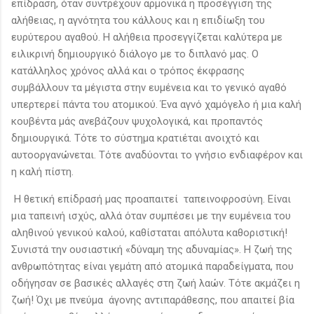
επίδραση, όταν συντρέχουν αρμονικά η προσέγγιση της
αλήθειας, η αγνότητα του κάλλους και η επιδίωξη του
ευρύτερου αγαθού. Η αλήθεια προσεγγίζεται καλύτερα με
ειλικρινή δημιουργικό διάλογο με το διπλανό μας. Ο
κατάλληλος χρόνος αλλά και ο τρόπος έκφρασης
συμβάλλουν τα μέγιστα στην ευμένεια και το γενικό αγαθό
υπερτερεί πάντα του ατομικού. Ένα αγνό χαμόγελο ή μια καλή
κουβέντα μάς ανεβάζουν ψυχολογικά, και προπαντός
δημιουργικά. Τότε το σύστημα κρατιέται ανοιχτό και
αυτοοργανώνεται. Τότε αναδύονται το γνήσιο ενδιαφέρον και
η καλή πίστη.
Η θετική επίδρασή μας προαπαιτεί ταπεινοφροσύνη. Είναι
μια ταπεινή ισχύς, αλλά όταν συμπέσει με την ευμένεια του
αληθινού γενικού καλού, καθίσταται απόλυτα καθοριστική!
Συνιστά την ουσιαστική «δύναμη της αδυναμίας». Η ζωή της
ανθρωπότητας είναι γεμάτη από ατομικά παραδείγματα, που
οδήγησαν σε βασικές αλλαγές στη ζωή λαών. Τότε ακμάζει η
ζωή! Όχι με πνεύμα άγονης αντιπαράθεσης, που απαιτεί βία