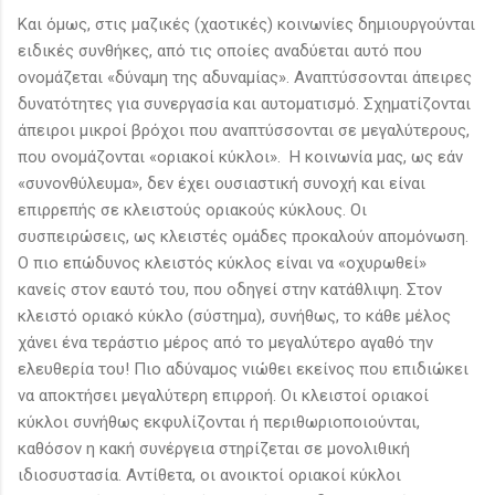
Και όμως, στις μαζικές (χαοτικές) κοινωνίες δημιουργούνται
ειδικές συνθήκες, από τις οποίες αναδύεται αυτό που
ονομάζεται «δύναμη της αδυναμίας». Αναπτύσσονται άπειρες
δυνατότητες για συνεργασία και αυτοματισμό. Σχηματίζονται
άπειροι μικροί βρόχοι που αναπτύσσονται σε μεγαλύτερους,
που ονομάζονται «οριακοί κύκλοι». Η κοινωνία μας, ως εάν
«συνονθύλευμα», δεν έχει ουσιαστική συνοχή και είναι
επιρρεπής σε κλειστούς οριακούς κύκλους. Οι
συσπειρώσεις, ως κλειστές ομάδες προκαλούν απομόνωση.
Ο πιο επώδυνος κλειστός κύκλος είναι να «οχυρωθεί»
κανείς στον εαυτό του, που οδηγεί στην κατάθλιψη. Στον
κλειστό οριακό κύκλο (σύστημα), συνήθως, το κάθε μέλος
χάνει ένα τεράστιο μέρος από το μεγαλύτερο αγαθό την
ελευθερία του! Πιο αδύναμος νιώθει εκείνος που επιδιώκει
να αποκτήσει μεγαλύτερη επιρροή. Οι κλειστοί οριακοί
κύκλοι συνήθως εκφυλίζονται ή περιθωριοποιούνται,
καθόσον η κακή συνέργεια στηρίζεται σε μονολιθική
ιδιοσυστασία. Αντίθετα, οι ανοικτοί οριακοί κύκλοι