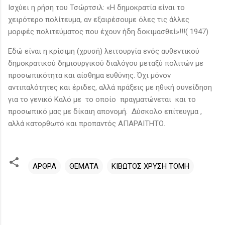
Ισχύει η ρήση του Τσώρτσιλ: «Η δημοκρατία είναι το
χειρότερο πολίτευμα, αν εξαιρέσουμε όλες τις άλλες
μορφές πολιτεύματος που έχουν ήδη δοκιμασθεί»!!!( 1947)
Εδώ είναι η κρίσιμη (χρυσή) λειτουργία ενός αυθεντικού
δημοκρατικού δημιουργικού διαλόγου μεταξύ πολιτών με
προσωπικότητα και αίσθημα ευθύνης. Όχι μόνον
αντιπαλότητες και έριδες, αλλά πράξεις με ηθική συνείδηση
για το γενικό Καλό με το οποίο πραγματώνεται και το
προσωπικό μας με δίκαιη απονομή. Δύσκολο επίτευγμα ,
αλλά κατορθωτό και προπαντός ΑΠΑΡΑΙΤΗΤΟ.
ΑΡΘΡΑ
ΘΕΜΑΤΑ
ΚΙΒΩΤΟΣ ΧΡΥΣΗ ΤΟΜΗ
Σ
χ
ό