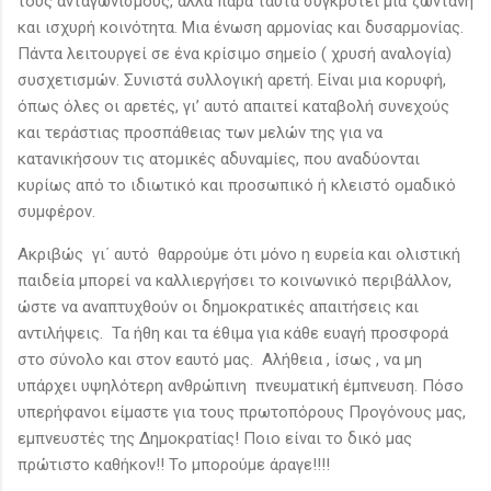
τους ανταγωνισμούς, αλλά παρά ταύτα συγκροτεί μία ζωντανή
και ισχυρή κοινότητα. Μια ένωση αρμονίας και δυσαρμονίας.
Πάντα λειτουργεί σε ένα κρίσιμο σημείο ( χρυσή αναλογία)
συσχετισμών. Συνιστά συλλογική αρετή. Είναι μια κορυφή,
όπως όλες οι αρετές, γι’ αυτό απαιτεί καταβολή συνεχούς
και τεράστιας προσπάθειας των μελών της για να
κατανικήσουν τις ατομικές αδυναμίες, που αναδύονται
κυρίως από το ιδιωτικό και προσωπικό ή κλειστό ομαδικό
συμφέρον.
Ακριβώς γι΄ αυτό θαρρούμε ότι μόνο η ευρεία και ολιστική
παιδεία μπορεί να καλλιεργήσει το κοινωνικό περιβάλλον,
ώστε να αναπτυχθούν οι δημοκρατικές απαιτήσεις και
αντιλήψεις. Τα ήθη και τα έθιμα για κάθε ευαγή προσφορά
στο σύνολο και στον εαυτό μας. Αλήθεια , ίσως , να μη
υπάρχει υψηλότερη ανθρώπινη πνευματική έμπνευση. Πόσο
υπερήφανοι είμαστε για τους πρωτοπόρους Προγόνους μας,
εμπνευστές της Δημοκρατίας! Ποιο είναι το δικό μας
πρώτιστο καθήκον!! Το μπορούμε άραγε!!!!