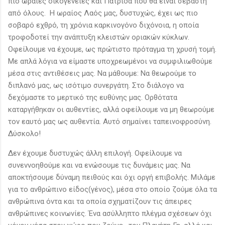
πιο ωραίες οικογένειες και Πατρίδα που θα είναι σεβαστή
από όλους. Η ωραίος Λαός μας, δυστυχώς, έχει ως πιο
σοβαρό εχθρό, τη χρόνια καρκινογόνο διχόνοια, η οποία
τροφοδοτεί την ανάπτυξη κλειστών οριακών κύκλων.
Οφείλουμε να έχουμε, ως πρώτιστο πρόταγμα τη χρυσή τομή.
Με απλά λόγια να είμαστε υποχρεωμένοι να συμφιλιωθούμε
μέσα στις αντιθέσεις μας. Να μάθουμε: Να θεωρούμε το
διπλανό μας, ως ισότιμο συνεργάτη. Στο διάλογο να
δεχόμαστε το μερτικό της ευθύνης μας. Ορθότατα
καταργήθηκαν οι αυθεντίες, αλλά οφείλουμε να μη θεωρούμε
τον εαυτό μας ως αυθεντία. Αυτό σημαίνει ταπεινοφροσύνη.
Δύσκολο!
Δεν έχουμε δυστυχώς άλλη επιλογή. Οφείλουμε να
συνεννοηθούμε και να ενώσουμε τις δυνάμεις μας. Να
αποκτήσουμε δύναμη πειθούς και όχι οργή επιβολής. Μιλάμε
για το ανθρώπινο είδος(γένος), μέσα στο οποίο ζούμε όλα τα
ανθρώπινα όντα και τα οποία σχηματίζουν τις άπειρες
ανθρώπινες κοινωνίες. Ένα ασύλληπτο πλέγμα σχέσεων όχι