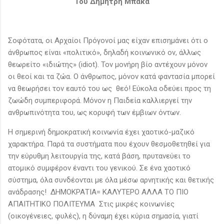
Του Δημήτρη Μπάκα
Σοφότατα, οι Αρχαίοι Πρόγονοί μας είχαν επισημάνει ότι ο
άνθρωπος είναι «πολιτικό», δηλαδή κοινωνικό ον, άλλως
θεωρείτο «ιδιώτης» (idiot). Τον μονήρη βίο αντέχουν μόνον
οι θεοί και τα ζώα. Ο άνθρωπος, μόνον κατά φαντασία μπορεί
να θεωρήσει τον εαυτό του ως θεό! Εύκολα οδεύει προς τη
ζωώδη συμπεριφορά. Μόνον η Παιδεία καλλιεργεί την
ανθρωπινότητα του, ως κορυφή των έμβιων όντων.
Η σημερινή δημοκρατική κοινωνία έχει χαοτικό-μαζικό
χαρακτήρα. Παρά τα συστήματα που έχουν θεσμοθετηθεί για
την εύρυθμη λειτουργία της, κατά βάση, πρυτανεύει το
ατομικό συμφέρον έναντι του γενικού. Σε ένα χαοτικό
σύστημα, όλα συνδέονται με όλα μέσω αρνητικής και θετικής
ανάδρασης! ΔΗΜΟΚΡΑΤΙΑ= ΚΑΛΥΤΕΡΟ ΑΛΛΑ ΤΟ ΠΙΟ
ΑΠΑΙΤΗΤΙΚΟ ΠΟΛΙΤΕΥΜΑ Στις μικρές κοινωνίες
(οικογένειες, φυλές), η δύναμη έχει κύρια σημασία, γιατί