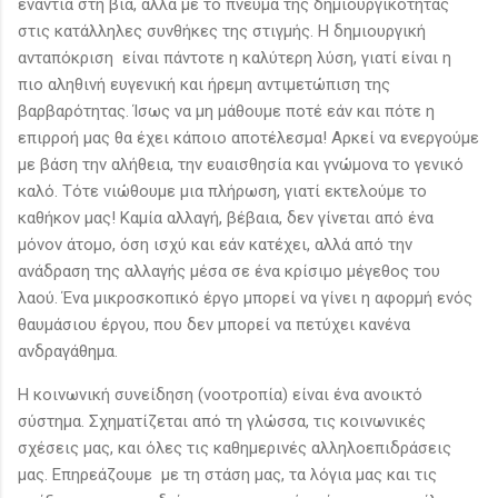
ενάντια στη βία, αλλά με το πνεύμα της δημιουργικότητας
στις κατάλληλες συνθήκες της στιγμής. Η δημιουργική
ανταπόκριση είναι πάντοτε η καλύτερη λύση, γιατί είναι η
πιο αληθινή ευγενική και ήρεμη αντιμετώπιση της
βαρβαρότητας. Ίσως να μη μάθουμε ποτέ εάν και πότε η
επιρροή μας θα έχει κάποιο αποτέλεσμα! Αρκεί να ενεργούμε
με βάση την αλήθεια, την ευαισθησία και γνώμονα το γενικό
καλό. Τότε νιώθουμε μια πλήρωση, γιατί εκτελούμε το
καθήκον μας! Καμία αλλαγή, βέβαια, δεν γίνεται από ένα
μόνον άτομο, όση ισχύ και εάν κατέχει, αλλά από την
ανάδραση της αλλαγής μέσα σε ένα κρίσιμο μέγεθος του
λαού. Ένα μικροσκοπικό έργο μπορεί να γίνει η αφορμή ενός
θαυμάσιου έργου, που δεν μπορεί να πετύχει κανένα
ανδραγάθημα.
Η κοινωνική συνείδηση (νοοτροπία) είναι ένα ανοικτό
σύστημα. Σχηματίζεται από τη γλώσσα, τις κοινωνικές
σχέσεις μας, και όλες τις καθημερινές αλληλοεπιδράσεις
μας. Επηρεάζουμε με τη στάση μας, τα λόγια μας και τις