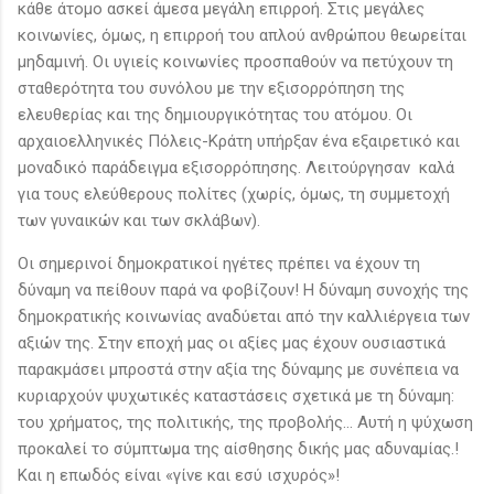
κάθε άτομο ασκεί άμεσα μεγάλη επιρροή. Στις μεγάλες
κοινωνίες, όμως, η επιρροή του απλού ανθρώπου θεωρείται
μηδαμινή. Οι υγιείς κοινωνίες προσπαθούν να πετύχουν τη
σταθερότητα του συνόλου με την εξισορρόπηση της
ελευθερίας και της δημιουργικότητας του ατόμου. Οι
αρχαιοελληνικές Πόλεις-Κράτη υπήρξαν ένα εξαιρετικό και
μοναδικό παράδειγμα εξισορρόπησης. Λειτούργησαν καλά
για τους ελεύθερους πολίτες (χωρίς, όμως, τη συμμετοχή
των γυναικών και των σκλάβων).
Οι σημερινοί δημοκρατικοί ηγέτες πρέπει να έχουν τη
δύναμη να πείθουν παρά να φοβίζουν! Η δύναμη συνοχής της
δημοκρατικής κοινωνίας αναδύεται από την καλλιέργεια των
αξιών της. Στην εποχή μας οι αξίες μας έχουν ουσιαστικά
παρακμάσει μπροστά στην αξία της δύναμης με συνέπεια να
κυριαρχούν ψυχωτικές καταστάσεις σχετικά με τη δύναμη:
του χρήματος, της πολιτικής, της προβολής... Αυτή η ψύχωση
προκαλεί το σύμπτωμα της αίσθησης δικής μας αδυναμίας.!
Και η επωδός είναι «γίνε και εσύ ισχυρός»!