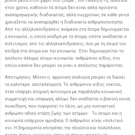
μόνον μέσα στον χώρο που ζούμε , τον Πλανήτη Γη, αλλά και
στον χρόνο, καθόσον τα άτομα δεν είναι απλά προϊόντα
αναπαραγωγικής διαδικασίας, αλλά συγχρόνως σε κάθε γενιά
χρειάζεται να αναπαραχθεί η διαδικασία ανθρωποποίησης.
Από τις αλληλοεπιδράσεις ανάμεσα στα άτομα δημιουργείται
η κοινωνία , η οποία αναδρά με τα άτομα, οπότε αναδύεται ο
πολιτισμός από τις αλληλοεπιδράσεις, που με τη σειρά του
επιδρά στα άτομα και την κοινωνία. Έτσι δημιουργείται το
απόλυτο πλέγμα: άτομο-κοινωνία- ανθρώπινο είδος, στο
οποίο κανένα δεν μπορεί να γίνει ο απόλυτος παράγοντας.
Αποτιμήσεις: Μόνον η αρμονική αναλογία μπορεί να δώσει
τα καλύτερα αποτελέσματα. Το ανθρώπινο είδος νοείται,
όταν υπάρχει ατομική αυτονομία με παράλληλη κοινωνική
συμμετοχή και υπαγωγή, άλλως δεν αναδύεται η βασική κοινή
συνείδηση, που συγκρατεί το όλον, ως μία ουσιαστική
ανθρωπο-ηθική στάση ζωής των ατόμων. Το άτομο και η
κοινωνία υπάρχουν αμοιβαία. Ο άνθρωπος είναι «πολιτικό
ον». Η δημοκρατία επιτρέπει την πλούσια και πολύπλοκη
σχέση άτομο-κοινωνία, όπου τα άτομα μπορούν να