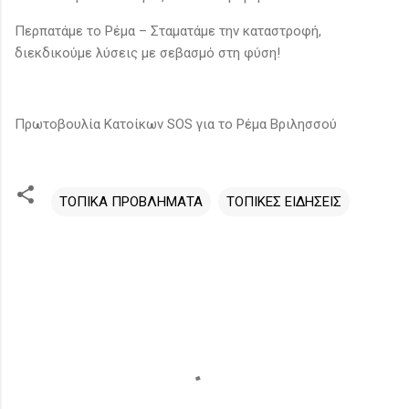
Περπατάμε το Ρέμα – Σταματάμε την καταστροφή,
διεκδικούμε λύσεις με σεβασμό στη φύση!
Πρωτοβουλία Κατοίκων SOS για το Ρέμα Βριλησσού
ΤΟΠΙΚΑ ΠΡΟΒΛΗΜΑΤΑ
ΤΟΠΙΚΕΣ ΕΙΔΗΣΕΙΣ
Σ
χ
ό
λ
ι
α