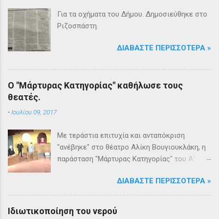
Για τα οχήματα του Δήμου. Δημοσιεύθηκε στο
Ριζοσπάστη.
ΔΙΑΒΆΣΤΕ ΠΕΡΙΣΣΌΤΕΡΑ »
Ο "Μάρτυρας Κατηγορίας" καθήλωσε τους
θεατές.
-
Ιουλίου 09, 2017
Με τεράστια επιτυχία και ανταπόκριση
"ανέβηκε" στο θέατρο Αλίκη Βουγιουκλάκη, η
παράσταση "Μάρτυρας Κατηγορίας" του Α΄
Θεατρικού Εργαστηρίου του Δήμου
ΔΙΑΒΆΣΤΕ ΠΕΡΙΣΣΌΤΕΡΑ »
Βριλησσίων. Το θέατρο γέμισε και πάνω από
1500 θεατές και τις δύο βραδιές απόλαυσαν
κυριολεκτικά μία σπουδαία παράσταση
Ιδιωτικοποίηση του νερού
υψηλής δραματουργίας. Το έργο της Αγκάθα