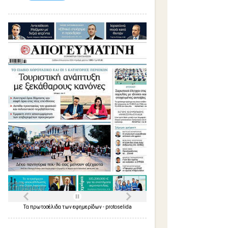
Τα
πρωτοσέλιδα
των
εφημερίδων
-
protoselida