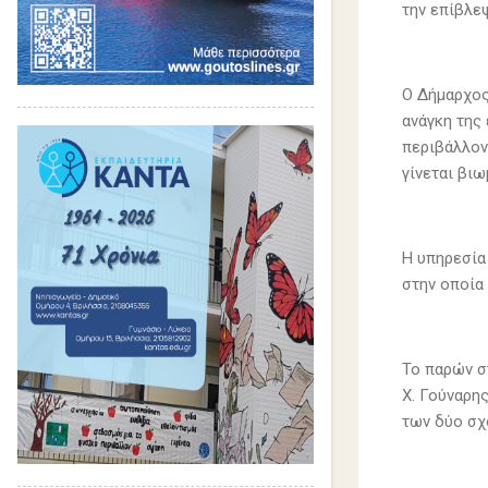
την επίβλε
Ο Δήμαρχος
ανάγκη της 
περιβάλλον
γίνεται βιω
Η υπηρεσία
στην οποία
Το παρών σ
Χ. Γούναρης
των δύο σχ