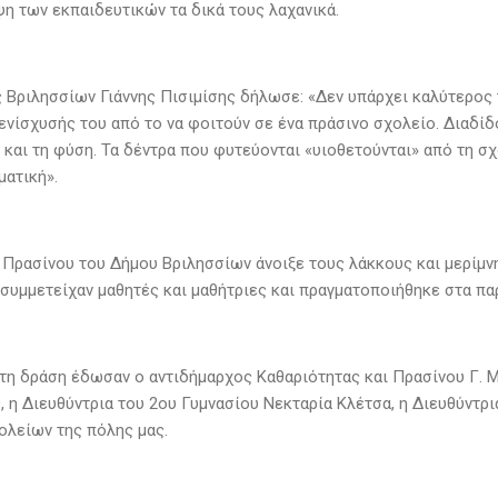
ψη των εκπαιδευτικών τα δικά τους λαχανικά.
 Βριλησσίων Γιάννης Πισιμίσης δήλωσε: «Δεν υπάρχει καλύτερος τ
ενίσχυσής του από το να φοιτούν σε ένα πράσινο σχολείο. Διαδίδ
 και τη φύση. Τα δέντρα που φυτεύονται «υιοθετούνται» από τη σχ
ματική».
 Πρασίνου του Δήμου Βριλησσίων άνοιξε τους λάκκους και μερίμν
 συμμετείχαν μαθητές και μαθήτριες και πραγματοποιήθηκε στα π
τη δράση έδωσαν ο αντιδήμαρχος Καθαριότητας και Πρασίνου Γ. Μ
, η Διευθύντρια του 2ου Γυμνασίου Νεκταρία Κλέτσα, η Διευθύντρ
ολείων της πόλης μας.