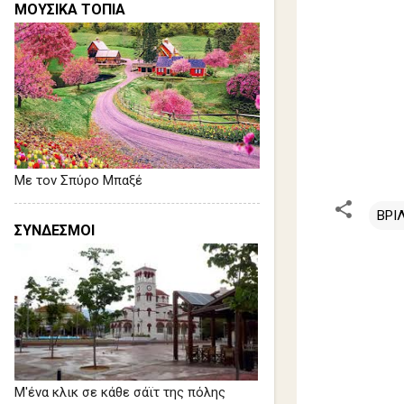
ΜΟΥΣΙΚΑ ΤΟΠΙΑ
Με τον Σπύρο Μπαξέ
ΒΡΙ
ΣΥΝΔΕΣΜΟΙ
Σ
χ
ό
λ
ι
α
Μ'ένα κλικ σε κάθε σάϊτ της πόλης