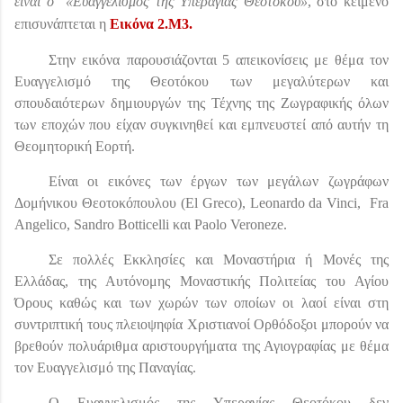
είναι ο
«Ευαγγελισμός της Υπεραγίας Θεοτόκου»
, στο κείμενο
επισυνάπτεται η
Εικόνα 2.Μ3.
Στην εικόνα
παρουσιάζονται 5 απεικονίσεις με θέμα τον
Ευαγγελισμό της Θεοτόκου των μεγαλύτερων και
σπουδαιότερων δημιουργών της Τέχνης της Ζωγραφικής όλων
των εποχών που είχαν συγκινηθεί και εμπνευστεί από αυτήν τη
Θεομητορική Εορτή.
Είναι οι εικόνες των έργων των μεγάλων ζωγράφων
Δομήνικου Θεοτοκόπουλου (
El
Greco
),
Leonardo
da
Vinci
,
Fra
Angelico
,
Sandro
Botticelli
και
Paolo
Veroneze
.
Σε πολλές Εκκλησίες και Μοναστήρια ή Μονές της
Ελλάδας, της Αυτόνομης Μοναστικής Πολιτείας του Αγίου
Όρους καθώς και των χωρών των οποίων οι λαοί είναι στη
συντριπτική τους πλειοψηφία Χριστιανοί Ορθόδοξοι μπορούν να
βρεθούν πολυάριθμα αριστουργήματα της Αγιογραφίας με θέμα
τον Ευαγγελισμό της Παναγίας.
Ο Ευαγγελισμός της Υπεραγίας Θεοτόκου δεν