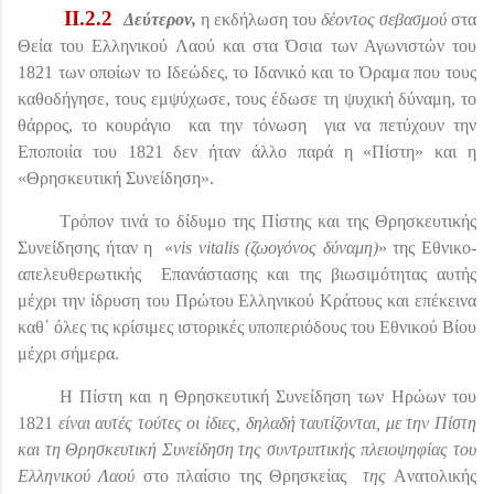
II
.2.2
Δεύτερον,
η εκδήλωση του
δέοντος σεβασμού
στα
Θεία του Ελληνικού Λαού και στα Όσια των Αγωνιστών του
1821 των οποίων το Ιδεώδες, το Ιδανικό και το Όραμα που τους
καθοδήγησε, τους εμψύχωσε, τους έδωσε τη ψυχική δύναμη, το
θάρρος, το κουράγιο
και την τόνωση
για να πετύχουν την
Εποποιία του 1821 δεν ήταν άλλο παρά η «Πίστη» και η
«Θρησκευτική Συνείδηση».
Τρόπον τινά το δίδυμο της Πίστης και της Θρησκευτικής
Συνείδησης ήταν η
«
vis
vitalis
(ζωογόνος δύναμη)
» της Εθνικο-
απελευθερωτικής
Επανάστασης και της βιωσιμότητας αυτής
μέχρι την ίδρυση του Πρώτου Ελληνικού Κράτους και επέκεινα
καθ΄ όλες τις κρίσιμες ιστορικές υποπεριόδους του Εθνικού Βίου
μέχρι σήμερα.
Η Πίστη και η Θρησκευτική Συνείδηση των Ηρώων του
1821
είναι αυτές τούτες οι ίδιες, δηλαδή ταυτίζονται, με την Πίστη
και τη Θρησκευτική Συνείδηση της συντριπτικής πλειοψηφίας του
Ελληνικού Λαού
στο πλαίσιο της Θρησκείας
της
Aνατολικής