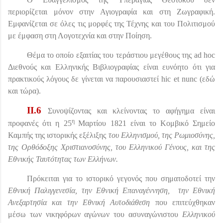
περιορίζεται μόνον στην Αγιογραφία και στη Ζωγραφική.
Εμφανίζεται σε όλες τις μορφές της Τέχνης και του Πολιτισμού
με έμφαση στη Λογοτεχνία και στην Ποίηση.
Θέμα το οποίο εξαιτίας του τεράστιου μεγέθους της
ad
hoc
Διεθνούς και Ελληνικής Βιβλιογραφίας είναι ευνόητο ότι για
πρακτικούς λόγους δε γίνεται να παρουσιαστεί
hic
et
nunc
(εδώ
και τώρα).
II
.6
Συνοψίζοντας και κλείνοντας το αφήγημα είναι
η
προφανές ότι η
25
Μαρτίου 1821 είναι το Κομβικό Σημείο
Καμπής της ιστορικής εξέλιξης
του Ελληνισμού, της Ρωμιοσύνης,
της Ορθόδοξης Χριστιανοσύνης, του Ελληνικού Γένους, και της
Εθνικής Ταυτότητας των Ελλήνων.
Πρόκειται για το ιστορικό γεγονός που σηματοδοτεί την
Εθνική Παλιγγενεσία, την Εθνική Επαναγέννηση,
την Εθνική
Ανεξαρτησία και την Εθνική Αυτοδιάθεση
που επιτεύχθηκαν
μέσω των νικηφόρων αγώνων του ασυναγώνιστου
Ελληνικού