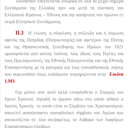
Τουναντίον επεκτείνεται ιστορικά σε όλα τα μέχρι σήμερα
Συντάγματα της Ελλάδας πριν και μετά τη σύσταση του
Ελληνικού Κράτους – Έθνους και την κατάρτιση του πρώτου εν
σειρά Ελληνικού Συντάγματος.
II
.3
Η ένωση, η σύγκλιση, η σύζευξη και η όσμωση
αφενός της Πατρίδας (Πατριωτισμός) και αφετέρου της Πίστης
και της Θρησκευτικής Συνείδησης των Ηρώων του 1821
ομολογούνται από αυτούς τούτους τους ίδιους
τους Ηγέτες και
τους Πρωταγωνιστές της Εθνικής Παλιγγενεσίας και της Εθνικής
Επαναγέννησης
με τη ρητορική και τους επαναστατικούς λόγους
που εκφωνούσαν
όπως ευδιάκριτα τεκμηριώνεται στην
Εικόνα
1.Μ3
.
Όχι μόνον από αυτό αλλά επιπρόσθετα ο Σταυρός του
Ιησού Χριστού, δηλαδή το όργανο πάνω στο οποίο πέθανε ο
Ιησούς Χριστός
το οποίο είναι το Σύμβολο του Χριστιανισμού,
αποτελεί αναπόσπαστο
επαναστατικό
σύμβολο
του Αγώνα που
απεικονίζεται σε όλα ανεξαιρέτως τα
Λάβαρα των διαφόρων
Επαναστατικών Ομάδων.