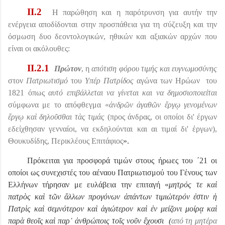
II
.2
Η παρώθηση και η παρότρυνση για αυτήν την
ενέργεια αποδίδονται στην προσπάθεια για τη σύζευξη και την
όσμωση δυο δεοντολογικών, ηθικών και αξιακών αρχών που
είναι οι ακόλουθες:
II
.2.1
Πρώτον
, η
απότιση φόρου τιμής και ευγνωμοσύνης
στον
Πατριωτισμό
του
Υπέρ Πατρίδος
αγώνα των Ηρώων
του
1821
όπως
αυτό επιβάλλεται να γίνεται και να δημοσιοποιείται
σύμφωνα με το απόφθεγμα «
ἀνδρῶν ἀγαθῶν ἔργῳ γενομένων
ἔργῳ καὶ δηλοῦσθαι τὰς τιμάς
(
προς άνδρας, οι οποίοι δι' έργων
εδείχθησαν γενναίοι, να εκδηλούνται και αι τιμαί δι' έργων),
Θουκυδίδης, Περικλέους Επιτάφιος
».
Πρόκειται για προσφορά τιμών στους ήρωες του ΄21 οι
οποίοι ως συνεχιστές του αέναου Πατριωτισμού του Γένους των
Ελλήνων τήρησαν με ευλάβεια την επιταγή «
μητρός τε καὶ
πατρὸς καὶ τῶν ἄλλων προγόνων ἀπάντων τιμιώτερόν ἐστιν ἡ
Πατρὶς καὶ σεμνότερον καὶ ἁγιώτερον καὶ ἐν μείζονι μοίρᾳ καὶ
παρὰ θεοῖς καὶ παρ᾿ ἀνθρώποις τοῖς νοῦν ἔχουσι
(
από τη μητέρα