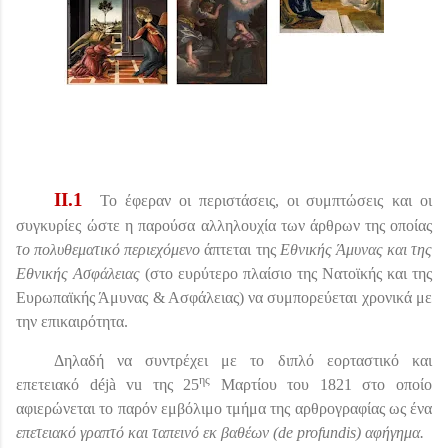
II
.1
Το έφεραν οι περιστάσεις, οι συμπτώσεις
και οι
συγκυρίες
ώστε η παρούσα αλληλουχία των άρθρων της οποίας
το πολυθεματικό περιεχόμενο
άπτεται της
Εθνικής Άμυνας και της
Εθνικής Ασφάλειας
(στο ευρύτερο πλαίσιο της Νατοϊκής και της
Ευρωπαϊκής Άμυνας & Ασφάλειας) να συμπορεύεται χρονικά με
την επικαιρότητα.
Δηλαδή να συντρέχει με το διπλό εορταστικό και
ης
επετειακό
d
é
j
à
vu
της 25
Μαρτίου του 1821 στο οποίο
αφιερώνεται το παρόν εμβόλιμο τμήμα της αρθρογραφίας ως ένα
επετειακό γραπτό και ταπεινό εκ βαθέων (
de
profundis
) αφήγημα.