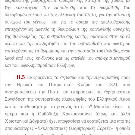
διάρκεια της μακρόχρονης Οθωμανικής κατοχής της χώρας με
την καλλιέργεια, την εκπαίδευση και τη διαφώτιση του
σκλαβωμένου λαού για την ελληνική ταυτότητα, για την ιστορική
συνέχεια του γένους
και για το όραμα της απελευθέρωσης
επιτυγχάνοντας αφενός τη διασφάλιση της κοινωνικής συνοχής,
της συναλληλίας, της συστράτευσης και της ομόνοιας στον κοινό
αγώνα για την ανεξαρτησία και την αυτοδιάθεση και αφετέρου
επιτυγχάνοντας τη θωράκιση και την προστασία του σκλαβωμένου
λαού από τους κινδύνους και τις απειλές του από-χριστιανισμού
και του
αφελληνισμού των Ελλήνων.
II
.5
Εκφράζοντας
το σεβασμό και την ευγνωμοσύνη
προς
τον Ηρωικό και Πατριωτικό Κλήρο του 1821 που
αντιπροσωπεύει την Πίστη και εκπροσωπεί τη Θρησκευτική
Συνείδηση της συντριπτικής πλειοψηφίας του Ελληνικού Λαού
η
και σε συνδυασμό με το γεγονός ότι η 25
Μαρτίου είναι
η
ημέρα που η Ορθόδοξη Χριστιανοσύνη (όπως και άλλα
Χριστιανικά Δόγματα) έχει αποφασίσει να εορτάζεται μια από τις
σπουδαιότερες «
Εκκλησιαστικές Θεομητορικές Εορτές»
η οποία