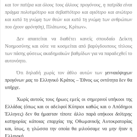
και τον πατέρα και όλους τους άλλους προγόνους, η πατρίδα είναι
πράγμα πολυτιμότερο και σεβαστότερο και αγιότερο και ανώτερο
και κατά τη γνώμη των θεών και κατά τη γνώμη των ανθρώπων
που έχουν φρόνηση),
Πλάτωνος, Κρίτων
».
Δεν απαιτείται να διαθέτει κανείς σπουδαίο Δείκτη
Νοημοσύνης και ούτε να κοσμείται από βαρύγδουπους τίτλους
των πάσης φύσεως ακαδημαϊκών βαθμίδων για να παραδεχθεί το
αυτονόητο.
Ότι δηλαδή χωρίς τον άθλο αυτών των
γενναιόψυχων
προγόνων μας
το
Ελληνικό Κράτος – Έθνος ως οντότητα δεν θα
υπήρχε.
Χωρίς αυτούς τους ήρωες εμείς οι σημερινοί υπήκοοι της
Ελλάδας (όπως και οι αδελφοί Κύπριοι καθώς και ο Απόδημοι
Έλληνες) δεν θα ήμασταν τίποτε άλλο παρά
υπήκοοι δεύτερης
κατηγορίας κάποιας επαρχίας
της Οθωμανικής Αυτοκρατορίας
και, ίσως, η γλώσσα την οποία θα μιλούσαμε να μην ήταν η
Ελληνική.