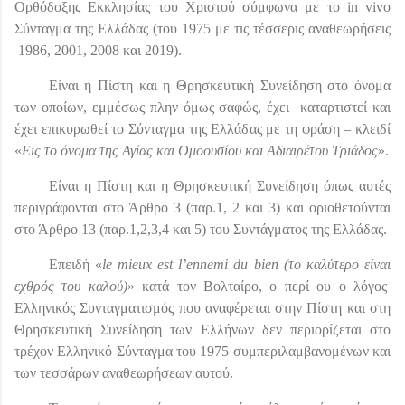
Oρθόδοξης Eκκλησίας του Xριστού σύμφωνα με το
in
vivo
Σύνταγμα της Ελλάδας (του 1975 με τις τέσσερις αναθεωρήσεις
1986, 2001, 2008 και 2019).
Είναι η Πίστη και η Θρησκευτική Συνείδηση στο όνομα
των οποίων, εμμέσως πλην όμως σαφώς, έχει
καταρτιστεί και
έχει επικυρωθεί το Σύνταγμα της Ελλάδας με τη φράση – κλειδί
«
Εις το όνομα της Αγίας και Ομοουσίου και Αδιαιρέτου Τριάδος
».
Είναι η Πίστη και η Θρησκευτική Συνείδηση όπως αυτές
περιγράφονται στο Άρθρο 3 (παρ.1, 2 και 3) και οριοθετούνται
στο Άρθρο 13 (παρ.1,2,3,4 και 5) του Συντάγματος της Ελλάδας.
Επειδή «
le mieux est l’ennemi du bien (το καλύτερο είναι
εχθρός του καλού)
»
κατά τον Βολταίρο, ο περί ου ο λόγος
Ελληνικός Συνταγματισμός που αναφέρεται στην Πίστη και στη
Θρησκευτική Συνείδηση των Ελλήνων δεν περιορίζεται στο
τρέχον Ελληνικό Σύνταγμα του 1975 συμπεριλαμβανομένων και
των τεσσάρων αναθεωρήσεων αυτού.