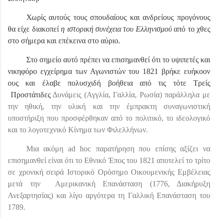
Χωρίς αυτούς τους σπουδαίους και ανδρείους προγόνους
θα είχε διακοπεί
η ιστορική συνέχεια του Ελληνισμού
από το χθες
στο σήμερα και επέκεινα στο αύριο.
Στο σημείο αυτό πρέπει να επισημανθεί ότι το υψιπετές και
νικηφόρο εγχείρημα των Αγωνιστών του 1821 βρήκε ευήκοον
ους και έλαβε πολυσχιδή βοήθεια από τις τότε Τρείς
Προστάτιδες
Δυνάμεις (Αγγλία, Γαλλία, Ρωσία) παράλληλα με
την ηθική, την υλική και την έμπρακτη συναγωνιστική
υποστήριξη που προσφέρθηκαν από το πολιτικό, το ιδεολογικό
και το λογοτεχνικό Κίνημα των Φιλελλήνων.
Μια ακόμη
ad
hoc
παρατήρηση που επίσης αξίζει να
επισημανθεί είναι ότι το Εθνικό Έπος του 1821 αποτελεί το τρίτο
σε χρονική σειρά Ιστορικό Ορόσημο Οικουμενικής Εμβέλειας
μετά την
Αμερικανική Επανάσταση (1776, Διακήρυξη
Ανεξαρτησίας) και λίγο αργότερα τη Γαλλική Επανάσταση του
1789.