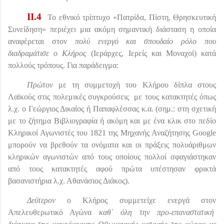
II
.4
Το εθνικό τρίπτυχο
«Πατρίδα, Πίστη, Θρησκευτική
Συνείδηση» περιέχει μια ακόμη σημαντική διάσταση η οποία
αναφέρεται στον
πολύ ενεργό και σπουδαίο ρόλο που
διαδραμάτισε ο Κλήρος
(Ιεράρχες, Ιερείς και Μοναχοί) κατά
πολλούς τρόπους. Για παράδειγμα:
Πρώτον
με τη συμμετοχή του Κλήρου δίπλα στους
Λαϊκούς στις πολεμικές συγκρούσεις
με τους κατακτητές όπως
λ.χ.
ο Γεώργιος Δικαίος ή Παπαφλέσσας κ.α.
(σημ.: στη σχετική
με το ζήτημα Βιβλιογραφία ή ακόμη και με ένα κλικ στο πεδίο
Κληρικοί Αγωνιστές του 1821 της Μηχανής Αναζήτησης
Google
μπορούν να βρεθούν τα ονόματα και οι πράξεις πολυάριθμων
κληρικών αγωνιστών από τους οποίους πολλοί σφαγιάστηκαν
από τους κατακτητές αφού πρώτα υπέστησαν φρικτά
βασανιστήρια λ.χ. Αθανάσιος Διάκος).
Δεύτερον
ο Κλήρος συμμετείχε ενεργά στον
Απελευθερωτικό Αγώνα
καθ΄ όλη την προ-επαναστατική