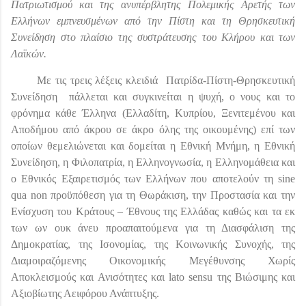
Πατριωτισμού και της ανυπέρβλητης Πολεμικής Αρετής των
Ελλήνων εμπνευσμένων από την Πίστη και τη Θρησκευτική
Συνείδηση στο πλαίσιο της συστράτευσης του Κλήρου και των
Λαϊκών.
Με τις τρεις λέξεις κλειδιά
Πατρίδα-Πίστη-Θρησκευτική
Συνείδηση
πάλλεται και συγκινείται η ψυχή, ο νους και το
φρόνημα κάθε Έλληνα (Ελλαδίτη, Κυπρίου, Ξενιτεμένου και
Αποδήμου από άκρου σε άκρο όλης της οικουμένης) επί των
οποίων θεμελιώνεται και δομείται η Εθνική Μνήμη, η Εθνική
Συνείδηση, η Φιλοπατρία, η Ελληνογνωσία, η Ελληνομάθεια και
ο Εθνικός Εξαιρετισμός των Ελλήνων που αποτελούν τη
sine
qua
non
προϋπόθεση για τη Θωράκιση, την Προστασία και την
Ενίσχυση του Κράτους – Έθνους της Ελλάδας καθώς και τα εκ
των ων ουκ άνευ προαπαιτούμενα για τη Διασφάλιση της
Δημοκρατίας, της Ισονομίας, της Κοινωνικής Συνοχής, της
Διαμοιραζόμενης Οικονομικής Μεγέθυνσης Χωρίς
Αποκλεισμούς και Ανισότητες και
lato
sensu
της Βιώσιμης και
Αξιοβίωτης Αειφόρου Ανάπτυξης.