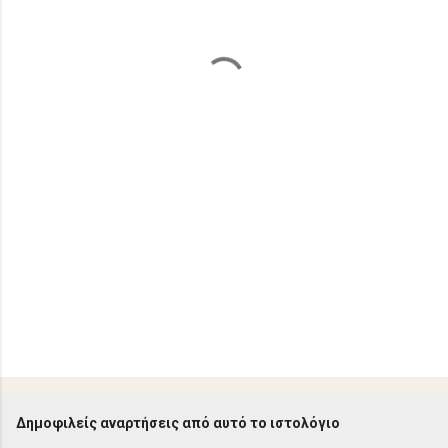
λ
ι
α
Δημοφιλείς αναρτήσεις από αυτό το ιστολόγιο