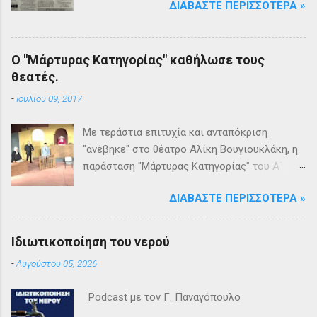
ΔΙΑΒΆΣΤΕ ΠΕΡΙΣΣΌΤΕΡΑ »
Ο "Μάρτυρας Κατηγορίας" καθήλωσε τους
θεατές.
-
Ιουλίου 09, 2017
Με τεράστια επιτυχία και ανταπόκριση
"ανέβηκε" στο θέατρο Αλίκη Βουγιουκλάκη, η
παράσταση "Μάρτυρας Κατηγορίας" του Α΄
Θεατρικού Εργαστηρίου του Δήμου
ΔΙΑΒΆΣΤΕ ΠΕΡΙΣΣΌΤΕΡΑ »
Βριλησσίων. Το θέατρο γέμισε και πάνω από
1500 θεατές και τις δύο βραδιές απόλαυσαν
κυριολεκτικά μία σπουδαία παράσταση
Ιδιωτικοποίηση του νερού
υψηλής δραματουργίας. Το έργο της Αγκάθα
-
Αυγούστου 05, 2026
Κρίστι καθήλωσε τους θεατρόφιλους σε όλη
τη διάρκειά του. Η σασπένς, το μυστήριο, η
Podcast με τον Γ. Παναγόπουλο
πλοκή, οι μεγάλες ανατροπές και ένα