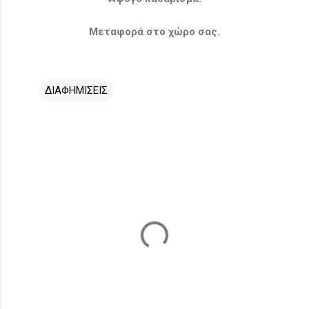
Μεταφορά στο χώρο σας.
ΔΙΑΦΗΜΙΣΕΙΣ
Σ
χ
ό
λ
ι
α