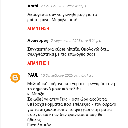
Anthi
28 Ιουλίου 2025 στις 9:23 μ.μ.
Σ
Ακούγεσαι σαν να γεννήθηκες για το
χ
ραδιόφωνο. Μπράβο σου!
ό
ΑΠΆΝΤΗΣΗ
λ
Ανώνυμος
ι
7 Αυγούστου 2025 στις 8:21 μ.μ.
α
Συγχαρητήρια κύριε Μπαξέ. Ομολογώ ότι...
σεληνιάστηκα με τις επιλογές σας!
ΑΠΆΝΤΗΣΗ
PAUL
13 Οκτωβρίου 2025 στις 8:01 μ.μ.
Μελωδικό , αέρινο και γεμάτο φεγγαρόσκονη
το σημερινό μουσικό ταξίδι
κ. Μπαξέ.
Σε ωθεί να ατενίζεις - όση ώρα ακούς τα
υπέροχα κομμάτια που επέλεξες - τον ουρανό
για να αιχμαλωτίσεις το φεγγάρι στην ματιά
σου , έστω κι αν δεν φαίνεται όπως θα
ήθελες.
Εύγε λοιπόν…