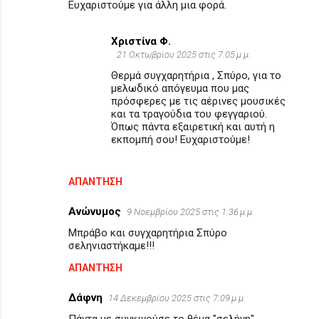
Ευχαριστούμε για άλλη μια φορά.
Χριστίνα Φ.
21 Οκτωβρίου 2025 στις 7:05 μ.μ.
Θερμά συγχαρητήρια , Σπύρο, για το
μελωδικό απόγευμα που μας
πρόσφερες με τις αέρινες μουσικές
και τα τραγούδια του φεγγαριού.
Όπως πάντα εξαιρετική και αυτή η
εκπομπή σου! Ευχαριστούμε!
ΑΠΆΝΤΗΣΗ
Ανώνυμος
9 Νοεμβρίου 2025 στις 1:36 μ.μ.
Μπράβο και συγχαρητήρια Σπύρο
σεληνιαστήκαμε!!!
ΑΠΆΝΤΗΣΗ
Δάφνη
14 Δεκεμβρίου 2025 στις 7:09 μ.μ.
Πάντα με συγκινούσε το θέμα "σελήνη".