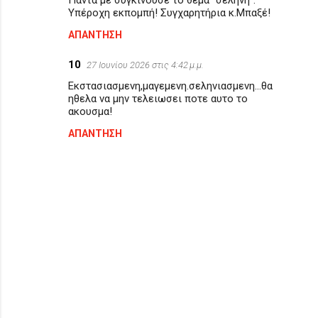
Υπέροχη εκπομπή! Συγχαρητήρια κ.Μπαξέ!
ΑΠΆΝΤΗΣΗ
10
27 Ιουνίου 2026 στις 4:42 μ.μ.
Εκστασιασμενη,μαγεμενη.σεληνιασμενη...θα
ηθελα να μην τελειωσει ποτε αυτο το
ακουσμα!
ΑΠΆΝΤΗΣΗ