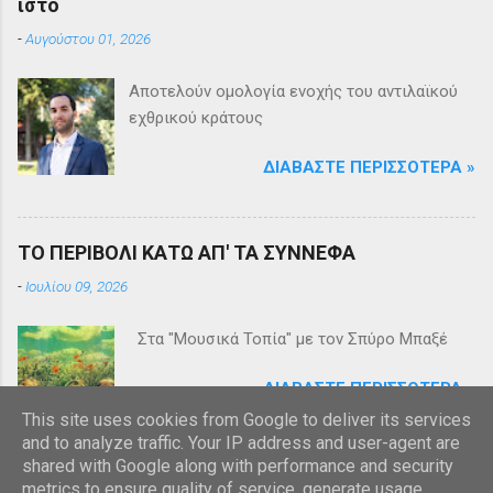
ιστό
-
Αυγούστου 01, 2026
Αποτελούν ομολογία ενοχής του αντιλαϊκού
εχθρικού κράτους
ΔΙΑΒΆΣΤΕ ΠΕΡΙΣΣΌΤΕΡΑ »
ΤΟ ΠΕΡΙΒΟΛΙ ΚΑΤΩ ΑΠ' ΤΑ ΣΥΝΝΕΦΑ
-
Ιουλίου 09, 2026
Στα "Μουσικά Τοπία" με τον Σπύρο Μπαξέ
ΔΙΑΒΆΣΤΕ ΠΕΡΙΣΣΌΤΕΡΑ »
This site uses cookies from Google to deliver its services
and to analyze traffic. Your IP address and user-agent are
shared with Google along with performance and security
metrics to ensure quality of service, generate usage