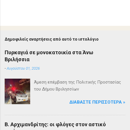
Δ
η
μ
ο
Δημοφιλείς αναρτήσεις από αυτό το ιστολόγιο
σ
ί
Πυρκαγιά σε μονοκατοικία στα Άνω
ε
Βριλήσσια
υ
σ
-
Αυγούστου 01, 2026
η
σ
χ
Άμεση επέμβαση της Πολιτικής Προστασίας
ο
του Δήμου Βριλησσίων
λ
ί
ο
ΔΙΑΒΆΣΤΕ ΠΕΡΙΣΣΌΤΕΡΑ »
υ
Β. Αρχιμανδρίτης: οι φλόγες στον αστικό