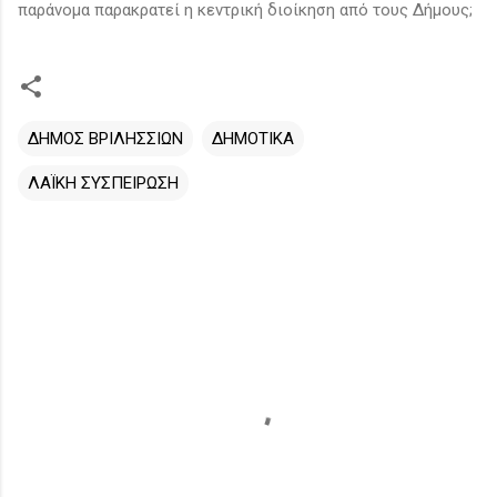
παράνομα παρακρατεί η κεντρική διοίκηση από τους Δήμους;
ΔΗΜΟΣ ΒΡΙΛΗΣΣΙΩΝ
ΔΗΜΟΤΙΚΑ
ΛΑΪΚΗ ΣΥΣΠΕΙΡΩΣΗ
Σ
χ
ό
λ
ι
α