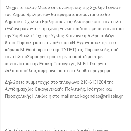
Μέχρι το τέλος Μαΐου οι συναντήσεις της Σχολής Γονέων
του Δήμου Βριλησσίων θα πραγματοποιούνται στο 6ο
Δημοτικό Σχολείο Βριλησσίων τις Δευτέρες υπό τον τίτλο:
«Ενδυναμώνοντας τη σχέση γονέα-παιδιού» με συντονίστρια
την Σύμβουλο Ψυχικής Υγείας-Κοινωνική Ανθρωπολόγο
Άσπα Παρδάλη και στην αίθουσα «Ν. Εγγονόπουλος» του
πάρκου Μ. Θεοδωράκης (πρ. ΤΥΠΕΤ) τις Παρασκευές, υπό
τον τίτλο: «Συμπορευόμαστε με τα παιδιά μας» με
συντονίστρια την Ειδική Παιδαγωγό, Μ. Εd. Γεωργία
Φιλιπποπούλου, σύμφωνα με το ακόλουθο πρόγραμμα.
Δηλώσεις συμμετοχής στο τηλέφωνο 210-6131204 της
Αντιδημαρχίας Οικογενειακής Πολιτικής, Ισότητας και
Προσχολικής Ηλικίας ή στο mail ant.oikogeneias@vrilissia.gr.
Δύο λόγια για τις συντονίστριες της Σχολής Γονέων