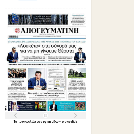
Τα
πρωτοσέλιδα
των
εφημερίδων
-
protoselida