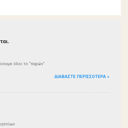
ται.
δίνουμε όλοι το "παρών"
ΔΙΑΒΆΣΤΕ ΠΕΡΙΣΣΌΤΕΡΑ »
λησσίων