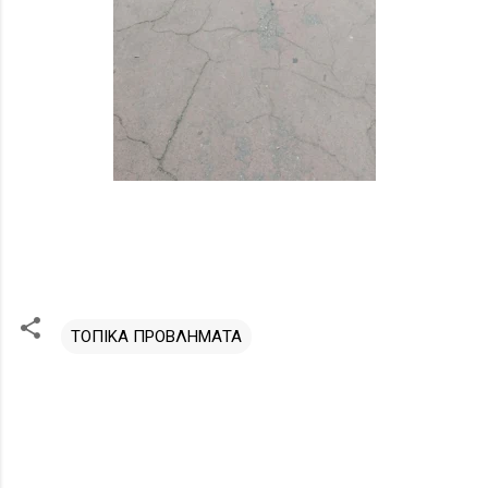
ΤΟΠΙΚΑ ΠΡΟΒΛΗΜΑΤΑ
Σ
χ
ό
λ