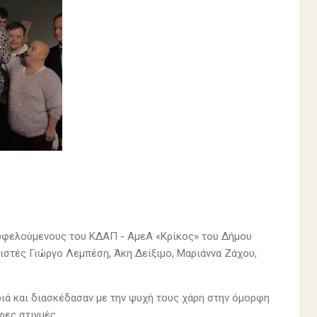
 ωφελούμενους του ΚΔΑΠ - ΑμεΑ «Κρίκος» του Δήμου
ιστές Γιώργο Λεμπέση, Άκη Δείξιμο, Μαριάννα Ζάχου,
διά και διασκέδασαν με την ψυχή τους χάρη στην όμορφη
ρφες στιγμές.