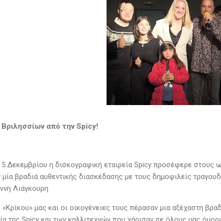
 Βριλησσίων από την Spicy!
 5 Δεκεμβρίου η δισκογραφική εταιρεία Spicy προσέφερε στους
 μία βραδιά αυθεντικής διασκέδασης με τους δημοφιλείς τραγουδ
άννη Λιάγκουρη.
υ «Κρίκου» μας και οι οικογένειες τους πέρασαν μια αξέχαστη βρα
α της Spicy και των καλλιτεχνών που χάρισαν σε όλους μας όμο