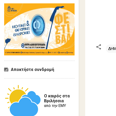
ΔΗΜ
Σ
Αποκτήστε συνδρομή
χ
ό
λ
ι
Ο καιρός στα
α
Βριλήσσια
από την ΕΜΥ