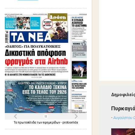
Δημοφιλείς
Πυρκαγιά
-
Αυγούστου 0
Τα
πρωτοσέλιδα
των
εφημερίδων
-
protoselida