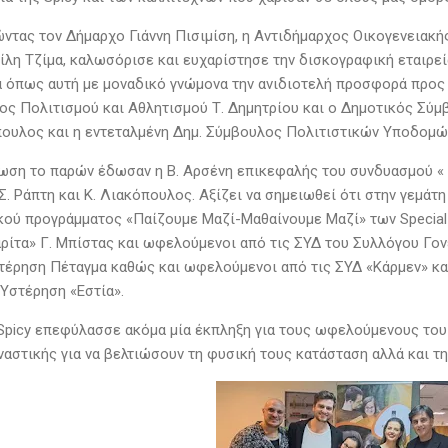
τας τον Δήμαρχο Γιάννη Πισιμίση, η Αντιδήμαρχος Oικογενειακής
ίλη Τζίμα, καλωσόρισε και ευχαρίστησε την δισκογραφική εταιρεία
 όπως αυτή με μοναδικό γνώμονα την ανιδιοτελή προσφορά προς
ος Πολιτισμού και Αθλητισμού Τ. Δημητρίου και ο Δημοτικός Σύ
ουλος και η εντεταλμένη Δημ. Σύμβουλος Πολιτιστικών Υποδομώ
ωση το παρών έδωσαν η Β. Αρσένη επικεφαλής του συνδυασμού « Β
. Ράπτη και Κ. Λιακόπουλος. Αξίζει να σημειωθεί ότι στην γεμάτ
κού προγράμματος «Παίζουμε Μαζί-Μαθαίνουμε Μαζί» των Special 
ρίτα» Γ. Μπίστας και ωφελούμενοι από τις ΣΥΔ του Συλλόγου Γο
τέρηση Πέταγμα καθώς και ωφελούμενοι από τις ΣΥΔ «Κάρμεν» κ
 Υστέρηση «Εστία».
 Spicy επεφύλασσε ακόμα μία έκπληξη για τους ωφελούμενους το
ναστικής για να βελτιώσουν τη φυσική τους κατάσταση αλλά και 