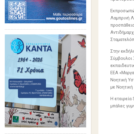
Εκπροσωπών
Λαμπρινή Λ
προσπάθεια
Αντιδήμαρχ
Σταματελόπ
Στην εκδήλ
Σύμβουλοι Σ
εκπαιδευτι
ΕΕΑ «Μαργα
Νοητική Υσ
με Νοητική
H εταιρεία
μπάλες γυμ