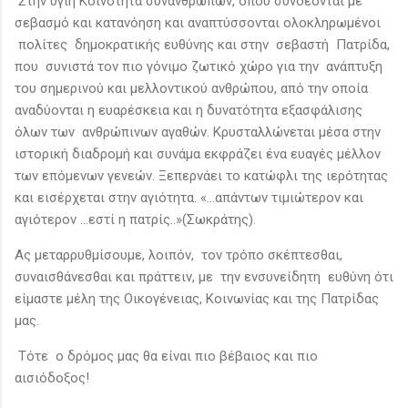
Στην υγιή Κοινότητα συνανθρώπων, όπου συνδέονται με
σεβασμό και κατανόηση και αναπτύσσονται ολοκληρωμένοι
πολίτες δημοκρατικής ευθύνης και στην σεβαστή Πατρίδα,
που συνιστά τον πιο γόνιμο ζωτικό χώρο για την ανάπτυξη
του σημερινού και μελλοντικού ανθρώπου, από την οποία
αναδύονται η ευαρέσκεια και η δυνατότητα εξασφάλισης
όλων των ανθρώπινων αγαθών. Κρυσταλλώνεται μέσα στην
ιστορική διαδρομή και συνάμα εκφράζει ένα ευαγές μέλλον
των επόμενων γενεών. Ξεπερνάει το κατώφλι της ιερότητας
και εισέρχεται στην αγιότητα. «…απάντων τιμιώτερον και
αγιότερον …εστί η πατρίς..»(Σωκράτης).
Ας μεταρρυθμίσουμε, λοιπόν, τον τρόπο σκέπτεσθαι,
συναισθάνεσθαι και πράττειν, με την ενσυνείδητη ευθύνη ότι
είμαστε μέλη της Οικογένειας, Κοινωνίας και της Πατρίδας
μας.
Τότε ο δρόμος μας θα είναι πιο βέβαιος και πιο
αισιόδοξος!