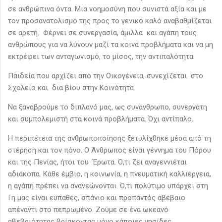
σε ανθρώπινα όντα. Μια νοημοσύνη που συνιστά αξία και με
τον προσανατολισμό της προς το γενικό καλό αναβαθμίζεται
σε αρετή. Φέρνει σε συνεργασία, άμιλλα και αγάπη τους
ανθρώπους για να λύνουν μαζί τα κοινά προβλήματα και να μη
εκτρέφει των ανταγωνισμό, το μίσος, την αντιπαλότητα.
Παιδεία που αρχίζει από την Οικογένεια, συνεχίζεται στο
Σχολείο και δια βίου στην Κοινότητα.
Να ξαναβρούμε το διπλανό μας, ως συνάνθρωπο, συνεργάτη
και συμπολεμιστή στα κοινά προβλήματα. Όχι αντίπαλο.
Η περιπέτεια της ανθρωποποίησης ξετυλίχθηκε μέσα από τη
στέρηση και τον πόνο. Ο Άνθρωπος είναι γέννημα του Πόρου
και της Πενίας, ήτοι του Έρωτα. Ό,τι ζει αναγεννιέται
αδιάκοπα. Κάθε έμβιο, η κοινωνία, η πνευματική καλλιέργεια,
η αγάπη πρέπει να ανανεώνονται. Ό,τι πολύτιμο υπάρχει στη
Γη μας είναι ευπαθές, σπάνιο και προπαντός αβέβαιο
απέναντι στο πεπρωμένο. Ζούμε σε ένα ωκεανό
αβεβαιότητας βρίσκοντας μόνο κάποιες νησίδες