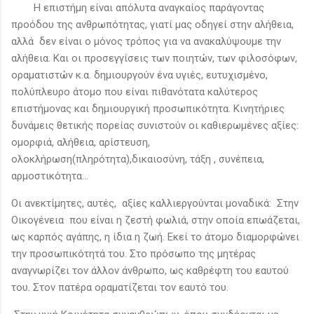
Η επιστήμη είναι απόλυτα αναγκαίος παράγοντας
προόδου της ανθρωπότητας, γιατί μας οδηγεί στην αλήθεια,
αλλά δεν είναι ο μόνος τρόπος για να ανακαλύψουμε την
αλήθεια. Και οι προσεγγίσεις των ποιητών, των φιλοσόφων,
οραματιστών κ.α. δημιουργούν ένα υγιές, ευτυχισμένο,
πολύπλευρο άτομο που είναι πιθανότατα καλύτερος
επιστήμονας και δημιουργική προσωπικότητα. Κινητήριες
δυνάμεις θετικής πορείας συνιστούν οι καθιερωμένες αξίες:
ομορφιά, αλήθεια, αρίστευση,
ολοκλήρωση(πληρότητα),δικαιοσύνη, τάξη , συνέπεια,
αρμοστικότητα…
Οι ανεκτίμητες, αυτές, αξίες καλλιεργούνται μοναδικά: Στην
Οικογένεια που είναι η ζεστή φωλιά, στην οποία επωάζεται,
ως καρπός αγάπης, η ίδια η ζωή. Εκεί το άτομο διαμορφώνει
την προσωπικότητά του. Στο πρόσωπο της μητέρας
αναγνωρίζει τον άλλον άνθρωπο, ως καθρέφτη του εαυτού
του. Στον πατέρα οραματίζεται τον εαυτό του.