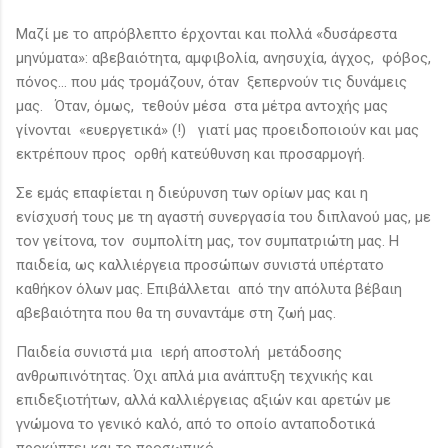
Μαζί με το απρόβλεπτο έρχονται και πολλά «δυσάρεστα
μηνύματα»: αβεβαιότητα, αμφιβολία, ανησυχία, άγχος, φόβος,
πόνος… που μάς τρομάζουν, όταν ξεπερνούν τις δυνάμεις
μας. Όταν, όμως, τεθούν μέσα στα μέτρα αντοχής μας
γίνονται «ευεργετικά» (!) γιατί μας προειδοποιούν και μας
εκτρέπουν προς ορθή κατεύθυνση και προσαρμογή.
Σε εμάς επαφίεται η διεύρυνση των ορίων μας και η
ενίσχυσή τους με τη αγαστή συνεργασία του διπλανού μας, με
τον γείτονα, τον συμπολίτη μας, τον συμπατριώτη μας. Η
παιδεία, ως καλλιέργεια προσώπων συνιστά υπέρτατο
καθήκον όλων μας. Επιβάλλεται από την απόλυτα βέβαιη
αβεβαιότητα που θα τη συναντάμε στη ζωή μας.
Παιδεία συνιστά μια ιερή αποστολή μετάδοσης
ανθρωπινότητας. Όχι απλά μια ανάπτυξη τεχνικής και
επιδεξιοτήτων, αλλά καλλιέργειας αξιών και αρετών με
γνώμονα το γενικό καλό, από το οποίο ανταποδοτικά
προκύπτει και το προσωπικό.