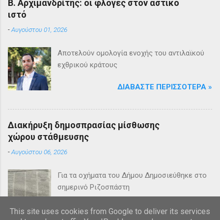
Β. Αρχιμανδρίτης: οι φλόγες στον αστικό
ιστό
-
Αυγούστου 01, 2026
Αποτελούν ομολογία ενοχής του αντιλαϊκού
εχθρικού κράτους
ΔΙΑΒΆΣΤΕ ΠΕΡΙΣΣΌΤΕΡΑ »
Διακήρυξη δημοσπρασίας μίσθωσης
χώρου στάθμευσης
-
Αυγούστου 06, 2026
Για τα οχήματα του Δήμου Δημοσιεύθηκε στο
σημερινό Ριζοσπάστη
ΔΙΑΒΆΣΤΕ ΠΕΡΙΣΣΌΤΕΡΑ »
This site uses cookies from Google to deliver its services