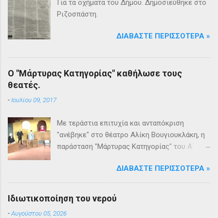
Για τα οχήματα του Δήμου. Δημοσιεύθηκε στο
Ριζοσπάστη.
ΔΙΑΒΆΣΤΕ ΠΕΡΙΣΣΌΤΕΡΑ »
Ο "Μάρτυρας Κατηγορίας" καθήλωσε τους
θεατές.
-
Ιουλίου 09, 2017
Με τεράστια επιτυχία και ανταπόκριση
"ανέβηκε" στο θέατρο Αλίκη Βουγιουκλάκη, η
παράσταση "Μάρτυρας Κατηγορίας" του Α΄
Θεατρικού Εργαστηρίου του Δήμου
ΔΙΑΒΆΣΤΕ ΠΕΡΙΣΣΌΤΕΡΑ »
Βριλησσίων. Το θέατρο γέμισε και πάνω από
1500 θεατές και τις δύο βραδιές απόλαυσαν
κυριολεκτικά μία σπουδαία παράσταση
Ιδιωτικοποίηση του νερού
υψηλής δραματουργίας. Το έργο της Αγκάθα
-
Αυγούστου 05, 2026
Κρίστι καθήλωσε τους θεατρόφιλους σε όλη