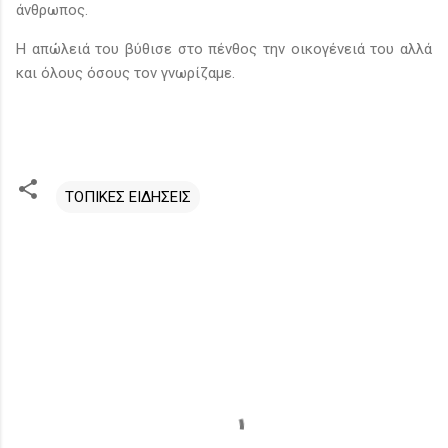
άνθρωπος.
Η απώλειά του βύθισε στο πένθος την οικογένειά του αλλά
και όλους όσους τον γνωρίζαμε.
ΤΟΠΙΚΕΣ ΕΙΔΗΣΕΙΣ
Σ
χ
ό
λ
ι
α