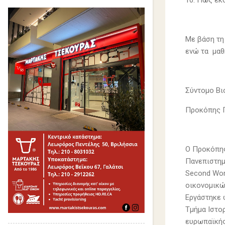
10. Πως εκ
Με βάση τη
ενώ τα μαθ
Σύντομο Β
Προκόπης 
Ο Προκόπης
Πανεπιστημί
Second Worl
οικονομικώ
Εργάστηκε 
Τμήμα Ιστο
ευρωπαϊκής