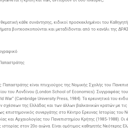
δηλώνεται η κρίση και πως αντιδρούν οι δύο πλευρές;
 θεματική κάθε συνάντησης, ειδικοί προσκεκλημένοι του Καθηγητή
ήματα βιντεοσκοπούνται και μεταδίδονται από το κανάλι της ΔΡΑΣ
ιογραφικό
Παπαστράτης
 Παπαστράτης είναι πτυχιούχος της Νομικής Σχολής του Πανεπισ
ου του Λονδίνου (London School of Economics). Συγγραφέας του βι
d War" (Cambridge University Press, 1984). Τα ερευνητικά του εν
ν σχέσεων της Ελλάδας και των άλλων βαλκανικών κρατών με τις
ως επιστημονικός συνεργάτης στο Κέντρο Ερευνας Ιστορίας του 
ρίας και Αρχαιολογίας του Πανεπιστημίου Κρήτης (1985-1988). Οι
 ιστορίας στον 20ο αιώνα. Είναι ομότιμος καθηγητής Νεότερης Ελ