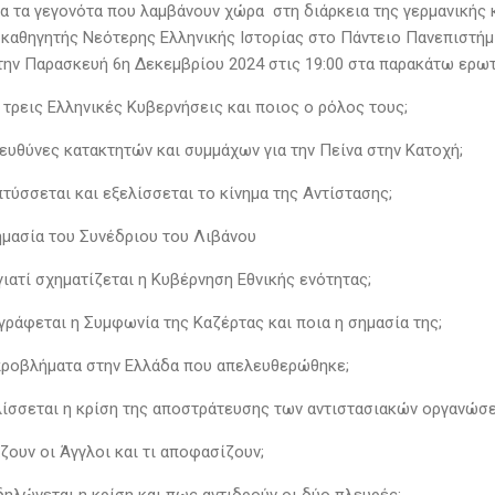
α τα γεγονότα που λαμβάνουν χώρα στη διάρκεια της γερμανικής 
 καθηγητής Νεότερης Ελληνικής Ιστορίας στο Πάντειο Πανεπιστή
την Παρασκευή 6η Δεκεμβρίου 2024 στις 19:00 στα παρακάτω ερωτ
 τρεις Ελληνικές Κυβερνήσεις και ποιος ο ρόλος τους;
 ευθύνες κατακτητών και συμμάχων για την Πείνα στην Κατοχή;
τύσσεται και εξελίσσεται το κίνημα της Αντίστασης;
σημασία του Συνέδριου του Λιβάνου
γιατί σχηματίζεται η Κυβέρνηση Εθνικής ενότητας;
ογράφεται η Συμφωνία της Καζέρτας και ποια η σημασία της;
 προβλήματα στην Ελλάδα που απελευθερώθηκε;
λίσσεται η κρίση της αποστράτευσης των αντιστασιακών οργανώσ
άζουν οι Άγγλοι και τι αποφασίζουν;