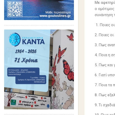
Με αφετηρί
ο ομότιμος
συνάντηση 
1. Ποιες οι
2. Ποιες οι
3. Πως αναπ
4. Ποια η 
5. Πως και 
6. Γιατί υπ
7. Ποια τα
8. Πως εξε
9. Τι σχεδι