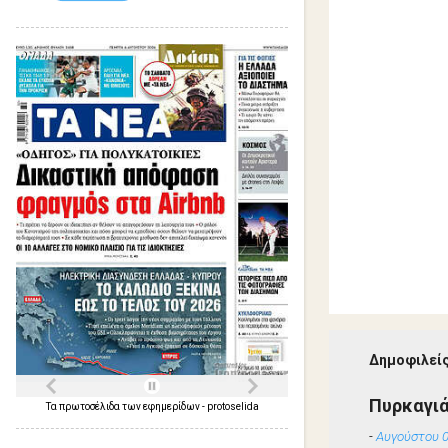
Δημοφιλείς
Πυρκαγιά
Τα
πρωτοσέλιδα
των
εφημερίδων
-
protoselida
-
Αυγούστου 0