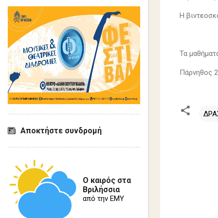
Η βιντεοσκ
Τα μαθήματα
Πάρνηθος 2
ΔΡΑ
Αποκτήστε συνδρομή
Σ
χ
ό
Ο καιρός στα
λ
Βριλήσσια
ι
από την ΕΜΥ
α