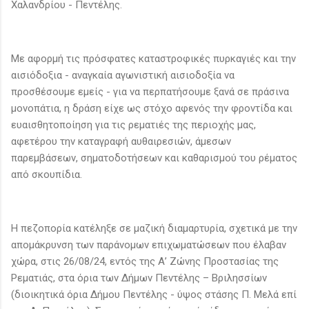
Χαλανδρίου - Πεντέλης.
Με αφορμή τις πρόσφατες καταστροφικές πυρκαγιές και την
αισιόδοξια - αναγκαία αγωνιστική αισιοδοξία να
προσθέσουμε εμείς - για να περπατήσουμε ξανά σε πράσινα
μονοπάτια, η δράση είχε ως στόχο αφενός την φροντίδα και
ευαισθητοποίηση για τις ρεματιές της περιοχής μας,
αφετέρου την καταγραφή αυθαιρεσιών, άμεσων
παρεμβάσεων, σηματοδοτήσεων και καθαρισμού του ρέματος
από σκουπίδια.
Η πεζοπορία κατέληξε σε μαζική διαμαρτυρία, σχετικά με την
απομάκρυνση των παράνομων επιχωματώσεων που έλαβαν
χώρα, στις 26/08/24, εντός της Α’ Ζώνης Προστασίας της
Ρεματιάς, στα όρια των Δήμων Πεντέλης – Βριλησσίων
(διοικητικά όρια Δήμου Πεντέλης - ύψος στάσης Π. Μελά επί