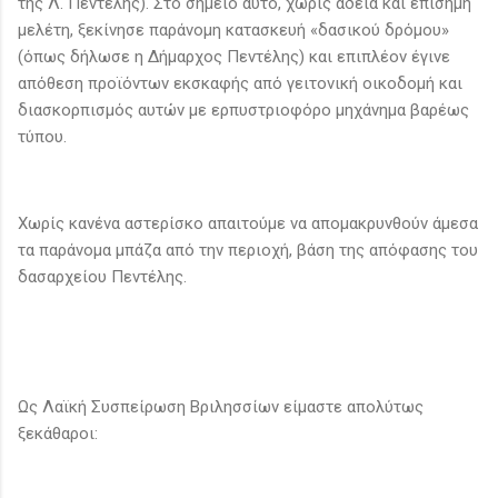
της Λ. Πεντέλης). Στο σημείο αυτό, χωρίς άδεια και επίσημη
μελέτη, ξεκίνησε παράνομη κατασκευή «δασικού δρόμου»
(όπως δήλωσε η Δήμαρχος Πεντέλης) και επιπλέον έγινε
απόθεση προϊόντων εκσκαφής από γειτονική οικοδομή και
διασκορπισμός αυτών με ερπυστριοφόρο μηχάνημα βαρέως
τύπου.
Χωρίς κανένα αστερίσκο απαιτούμε να απομακρυνθούν άμεσα
τα παράνομα μπάζα από την περιοχή, βάση της απόφασης του
δασαρχείου Πεντέλης.
Ως Λαϊκή Συσπείρωση Βριλησσίων είμαστε απολύτως
ξεκάθαροι: