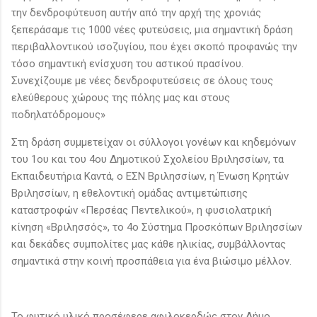
την δενδροφύτευση αυτήν από την αρχή της χρονιάς
ξεπεράσαμε τις 1000 νέες φυτεύσεις, μια σημαντική δράση
περιβαλλοντικού ισοζυγίου, που έχει σκοπό προφανώς την
τόσο σημαντική ενίσχυση του αστικού πρασίνου.
Συνεχίζουμε με νέες δενδροφυτεύσεις σε όλους τους
ελεύθερους χώρους της πόλης μας και στους
ποδηλατόδρομους»
Στη δράση συμμετείχαν οι σύλλογοι γονέων και κηδεμόνων
του 1ου και του 4ου Δημοτικού Σχολείου Βριλησσίων, τα
Εκπαιδευτήρια Καντά, ο ΕΣΝ Βριλησσίων, η Ένωση Κρητών
Βριλησσίων, η εθελοντική ομάδας αντιμετώπισης
καταστροφών «Περσέας Πεντελικού», η φυσιολατρική
κίνηση «Βριλησσός», το 4ο Σύστημα Προσκόπων Βριλησσίων
και δεκάδες συμπολίτες μας κάθε ηλικίας, συμβάλλοντας
σημαντικά στην κοινή προσπάθεια για ένα βιώσιμο μέλλον.
Το φυτικό υλικό προσέφερε αφιλοκερδώς στον Δήμο