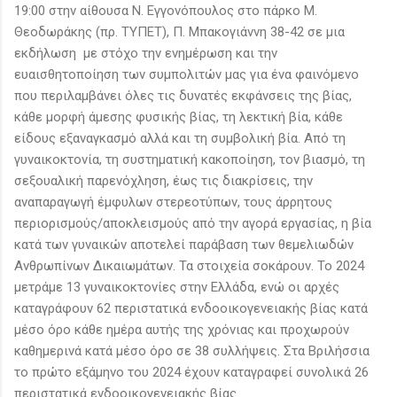
19:00 στην αίθουσα Ν. Εγγονόπουλος στο πάρκο Μ.
Θεοδωράκης (πρ. ΤΥΠΕΤ), Π. Μπακογιάννη 38-42 σε μια
εκδήλωση με στόχο την ενημέρωση και την
ευαισθητοποίηση των συμπολιτών μας για ένα φαινόμενο
που περιλαμβάνει όλες τις δυνατές εκφάνσεις της βίας,
κάθε μορφή άμεσης φυσικής βίας, τη λεκτική βία, κάθε
είδους εξαναγκασμό αλλά και τη συμβολική βία. Από τη
γυναικοκτονία, τη συστηματική κακοποίηση, τον βιασμό, τη
σεξουαλική παρενόχληση, έως τις διακρίσεις, την
αναπαραγωγή έμφυλων στερεοτύπων, τους άρρητους
περιορισμούς/αποκλεισμούς από την αγορά εργασίας, η βία
κατά των γυναικών αποτελεί παράβαση των θεμελιωδών
Ανθρωπίνων Δικαιωμάτων. Τα στοιχεία σοκάρουν. Το 2024
μετράμε 13 γυναικοκτονίες στην Ελλάδα, ενώ οι αρχές
καταγράφουν 62 περιστατικά ενδοοικογενειακής βίας κατά
μέσο όρο κάθε ημέρα αυτής της χρόνιας και προχωρούν
καθημερινά κατά μέσο όρο σε 38 συλλήψεις. Στα Βριλήσσια
το πρώτο εξάμηνο του 2024 έχουν καταγραφεί συνολικά 26
περιστατικά ενδοοικογενειακής βίας.