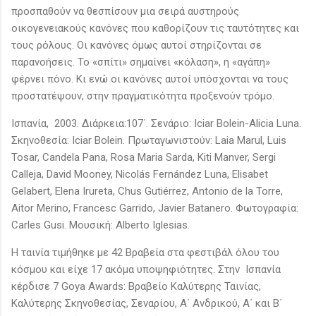
προσπαθούν να θεσπίσουν μια σειρά αυστηρούς
οικογενειακούς κανόνες που καθορίζουν τις ταυτότητες και
τους ρόλους. Οι κανόνες όμως αυτοί στηρίζονται σε
παρανοήσεις. Το «σπίτι» σημαίνει «κόλαση», η «αγάπη»
φέρνει πόνο. Κι ενώ οι κανόνες αυτοί υπόσχονται να τους
προστατέψουν, στην πραγματικότητα προξενούν τρόμο.
Ισπανία, 2003. Διάρκεια:107΄. Σενάριο: Iciar Bolein-Alicia Luna.
Σκηνοθεσία: Iciar Bolein. Πρωταγωνιστούν: Laia Marul, Luis
Tosar, Candela Pana, Rosa Maria Sarda, Kiti Manver, Sergi
Calleja, David Mooney, Nicolás Fernández Luna, Elisabet
Gelabert, Elena Irureta, Chus Gutiérrez, Antonio de la Torre,
Aitor Merino, Francesc Garrido, Javier Batanero. Φωτογραφία:
Carles Gusi. Μουσική: Alberto Iglesias.
Η ταινία τιμήθηκε με 42 Βραβεία στα φεστιβάλ όλου του
κόσμου και είχε 17 ακόμα υποψηφιότητες. Στην Ισπανία
κέρδισε 7 Goya Awards: Βραβείο Καλύτερης Ταινίας,
Καλύτερης Σκηνοθεσίας, Σεναρίου, Α΄ Ανδρικού, Α΄ και Β΄