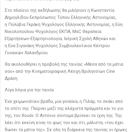
Στο πλαίσιο της εκδήλωσης θα μιλήσουν η Κωνσταντία
Δημογλίδου Εκπρόσωπος Τύπου Ελληνικής Αστυνομίας,
η Πολύβια Γεράκη Ψυχολόγος Ελληνικής Αστυνομίας, η Εύη
Νικολοπούλου Ψυχολόγος ΕΚΠΑ, ΜsC Θεραπεία
Εξαρτήσεων-Εξαρτησιολογία, Ιατρική Σχολή Αθηνών και
η Εύα Σιγανάκη Ψυχολόγος Συμβουλευτικού Κέντρου
Γυναικών Χαλανδρίου.
Θα ακολουθήσει η προβολή της ταινίας «Μέσα από τα μάτια
σου» από την Κινηματογραφική Λέσχη Βριλησσίων Cine
Δράση.
Λίγα λόγια για την ταινία
Ένα χειμωνιάτικο βράδυ, μια γυναίκα, η Πιλάρ, το σκάει από
το σπίτι της. Παίρνει μαζί της ελάχιστα πράγματα και το γιο
της, τον Χουάν. Ο Αντόνιο σύντομα βρίσκει τα ίχνη της. Της
λέει ότι εκείνη είναι το φως του και ότι, μάλιστα, «του έχει
δώσει τα μάτια της». Σε όλη τη διάρκεια της ταινίας οι ήρωες