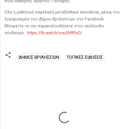
Βίου Μάθησης Χρήστος Γούναρης.
Όλη η μαθητική παρέλαση μεταδόθηκε απευθείας μέσω του
λογαριασμού του Δήμου Βριλησσίων στο Facebook.
Μπορείτε να την παρακολουθήσετε στον ακόλουθο
σύνδεσμο:
https://fb.watch/vvxJfrRPsO/
ΔΗΜΟΣ ΒΡΙΛΗΣΣΙΩΝ
ΤΟΠΙΚΕΣ ΕΙΔΗΣΕΙΣ
Σ
χ
ό
λ
ι
α