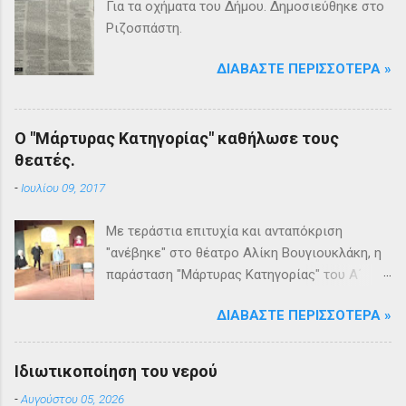
Για τα οχήματα του Δήμου. Δημοσιεύθηκε στο
Ριζοσπάστη.
ΔΙΑΒΆΣΤΕ ΠΕΡΙΣΣΌΤΕΡΑ »
Ο "Μάρτυρας Κατηγορίας" καθήλωσε τους
θεατές.
-
Ιουλίου 09, 2017
Με τεράστια επιτυχία και ανταπόκριση
"ανέβηκε" στο θέατρο Αλίκη Βουγιουκλάκη, η
παράσταση "Μάρτυρας Κατηγορίας" του Α΄
Θεατρικού Εργαστηρίου του Δήμου
ΔΙΑΒΆΣΤΕ ΠΕΡΙΣΣΌΤΕΡΑ »
Βριλησσίων. Το θέατρο γέμισε και πάνω από
1500 θεατές και τις δύο βραδιές απόλαυσαν
κυριολεκτικά μία σπουδαία παράσταση
Ιδιωτικοποίηση του νερού
υψηλής δραματουργίας. Το έργο της Αγκάθα
-
Αυγούστου 05, 2026
Κρίστι καθήλωσε τους θεατρόφιλους σε όλη