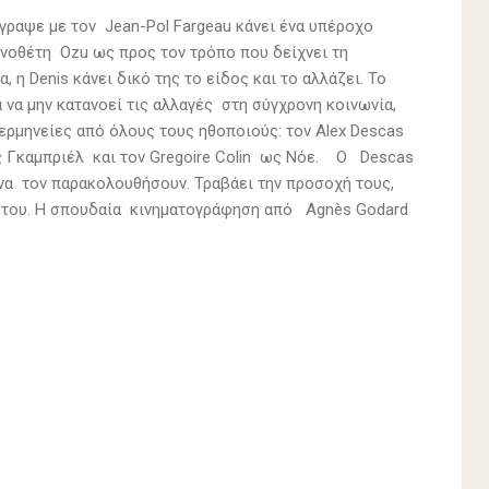
έγραψε με τον Jean-Pol Fargeau κάνει ένα υπέροχο
ηνοθέτη Ozu ως προς τον τρόπο που δείχνει τη
η Denis κάνει δικό της το είδος και το αλλάζει. Το
ά να μην κατανοεί τις αλλαγές στη σύγχρονη κοινωνία,
οι ερμηνείες από όλους τους ηθοποιούς: τον Alex Descas
 ως Γκαμπριέλ και τον Gregoire Colin ως Νόε. Ο Descas
 να τον παρακολουθήσουν. Τραβάει την προσοχή τους,
κός του. Η σπουδαία κινηματογράφηση από Agnès Godard