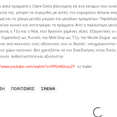
 απλά πράγματα η Claire Denis βασισμένη σε ένα σενάριο που συν
αινία της μπορεί να συγκριθεί με αυτές του κορυφαίου Ιάπωνα σκ
ή και το χάσμα μεταξύ μικρών και μεγάλων πραγμάτων. Παράλληλα, 
είναι κυνικό και αντιστρέφει τα πράγματα: Αντί η παλαιότερη γενι
 γενιά, η Τζο και ο Νόε, που θρηνούν χαμένες αξίες. Εξαιρετικές 
d Cigarettes) ως Λιονέλ, την Mati Diop ως Τζο, την Nicole Dogué
είναι από εκείνους τους ηθοποιούς που οι θεατές υποχρεώνονται
οιο χώρο κατοικεί. Δεν χρειάζεται να τον διεκδικήσει, είναι δι
ταινία αυθεντικότητα και αξιοπιστία.
//www.youtube.com/watch?v=PPDvNGruo2Y
το trailer
ΣΗ
ΠΟΛΙΤΙΣΜΟΣ
ΣΙΝΕΜΑ