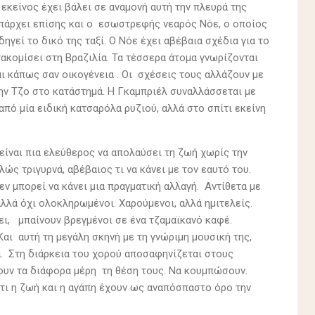
 εκείνος έχει βάλει σε αναμονή αυτή την πλευρά της
 Υπάρχει επίσης και ο εσωστρεφής νεαρός Νόε, ο οποίος
ηγεί το δικό της ταξί. Ο Νόε έχει αβέβαια σχέδια για το
τακομίσει στη Βραζιλία. Τα τέσσερα άτομα γνωρίζονται
ι κάπως σαν οικογένεια . Οι σχέσεις τους αλλάζουν με
την Τζο στο κατάστημά. Η Γκαμπριέλ συναλλάσσεται με
από μία ειδική κατσαρόλα ρυζιού, αλλά στο σπίτι εκείνη
είναι πια ελεύθερος να απολαύσει τη ζωή χωρίς την
ς τριγυρνά, αβέβαιος τι να κάνει με τον εαυτό του.
εν μπορεί να κάνει μια πραγματική αλλαγή. Αντίθετα με
αλλά όχι ολοκληρωμένοι. Χαρούμενοι, αλλά ημιτελείς.
ει, μπαίνουν βρεγμένοι σε ένα τζαμαϊκανό καφέ.
Και αυτή τη μεγάλη σκηνή με τη γνώριμη μουσική της,
ια. Στη διάρκεια του χορού αποσαφηνίζεται στους
ρουν τα διάφορα μέρη τη θέση τους. Να κουμπώσουν.
τι η ζωή και η αγάπη έχουν ως αναπόσπαστο όρο την