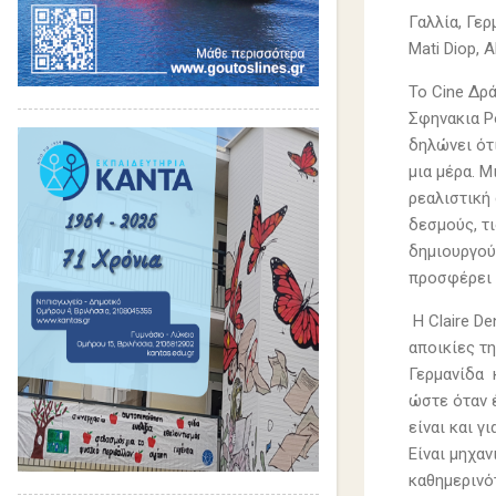
Γαλλία, Γερ
Mati Diop, 
Το Cine Δρά
Σφηνακια Ρ
δηλώνει ότι
μια μέρα. Μ
ρεαλιστική
δεσμούς, τι
δημιουργού
προσφέρει 
Η Claire De
αποικίες τ
Γερμανίδα κ
ώστε όταν έ
είναι και γ
Είναι μηχαν
καθημερινό