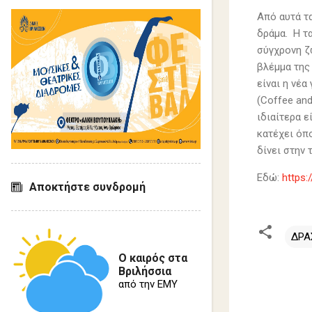
Από αυτά τα
δράμα. Η τ
σύγχρονη ζω
βλέμμα της 
είναι η νέα
(Coffee an
ιδιαίτερα 
κατέχει όπ
δίνει στην 
Εδώ:
https:
Αποκτήστε συνδρομή
ΔΡΑ
Ο καιρός στα
Βριλήσσια
Σ
από την ΕΜΥ
χ