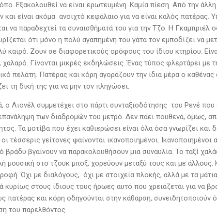
όπο. Εξακολουθεί να είναι ερωτευμένη. Καμία πίεση. Από την άλλη
αν και είναι ακόμα ανοιχτό κεφάλαιο για να είναι καλός πατέρας.
ι να παραδεχτεί τα συναισθήματά του για την Τζο. Η Γκαμπριέλ οδ
υρίζεται ότι μόνο η πολύ αγαπημένη του γάτα τον εμποδίζει να με
λύ καιρό. Ζουν σε διαφορετικούς ορόφους του ίδιου κτηρίου. Είνα
, χαλαρό. Γίνονται μικρές εκδηλώσεις. Ένας τύπος φλερτάρει με 
ικό πελάτη. Πατέρας και κόρη αγοράζουν την ίδια μέρα ο καθένας 
ει τη δική της για να μην τον πληγώσει.
ά, ο Λιονέλ συμμετέχει στο πάρτι συνταξιοδότησης του Ρενέ που 
επανάληψη των διαδρομών του μετρό. Δεν πάει πουθενά, όμως, απλώ
τος. Τα μοτίβα που έχει καθιερώσει είναι όλα όσα γνωρίζει και δ
οι τέσσερις γείτονες φαίνονται ικανοποιημένοι. Ικανοποιημένοι 
ό βράδυ βγαίνουν να παρακολουθήσουν μια συναυλία. Το ταξί χαλά
ή μουσική στο τζουκ μποξ, χορεύουν μεταξύ τους και με άλλους. 
τροφή. Όχι με διαλόγους, όχι με στοιχεία πλοκής, αλλά με τα μάτ
λά κυρίως στους ίδιους τους ήρωες αυτό που χρειάζεται για να β
ς πατέρας και κόρη οδηγούνται στην κάθαρση, συνειδητοποιούν ό
ση του παρελθόντος.