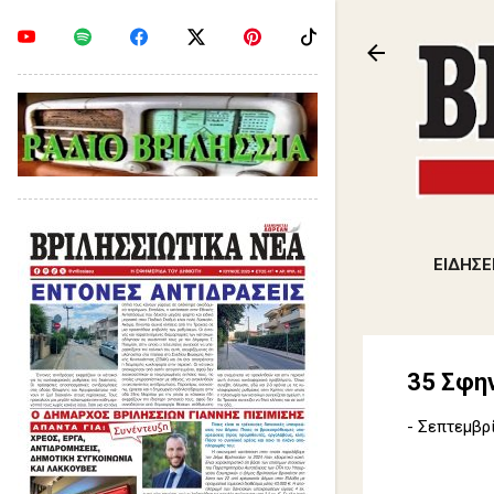
ΕΙΔΗΣΕ
35 Σφη
-
Σεπτεμβρί