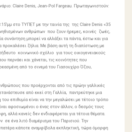
Σενάριο: Claire Denis, Jean-Pol Fargeau. Πρωταγωνιστούν:
15’μμ στο ΤΥΠΕΤ με την ταινία της της Claire Denis «35
υνηθισμένων ανθρώπων που ζουν ήρεμες, κοινές ζωές,
α συνάντηση μπορεί να αλλάξει τα πάντα, έστω και για
 να προκαλέσει ζήλια. Με βάση αυτή τη διαπίστωση με
πιτήδευτο κοινωνικό σχόλιο για τους οικογενειακούς
ου περνάει και χάνεται, τις κοινότητες που
ρεασμένη από το σινεμά του Γιασουχίρο Όζου,
ια ανθρώπους που προέρχονται από τις πρώην γαλλικές
ετανάστευσε από εκεί στη Γαλλία, παντρεύτηκε μια
 του επιθυμία είναι να την μεγαλώσει με τέτοιο τρόπο
Είναι αφοσιωμένοι ο ένας στον άλλον, ο δεσμός τους
φη, αλλά κανείς δεν ενδιαφέρεται για τέτοια θέματα.
ν σε ένα λιτό διαμέρισμα του Παρισιού. Την
ου πατέρα κάποτε αναμφίβολα εκπληκτική, τώρα όμορφη