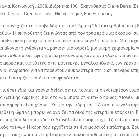
μανία, Κοινωνική , 2008. Διάρκεια: 100’. Σκηνοθεσία: Claire Denis. 
Alex Descas, Gregoire Colin, Nicole Dogue, Eriq Ebouaney
ση συνεχίζει τις προβολές του την Πέμπτη 26 Σεπτεμβρίου στις 8:
ούμι». Η σκηνοθέτης ξεκινώντας από τον τρυφερό μικρόκοσμο σ
 κάθε μικρή πράξη μπορεί να αποκτήσει μεγάλη σημασία. Μια τυχαί
ια αλόγιστη ενέργεια να ραγίσει μια καρδιά, μια μικρή χειρονομία
 σκηνοθεσία και αφηγηματική οικονομία, κάνει ένα γλυκό και ανε
ς μέρες και τις νύχτες στις μοντέρνες μεγαλουπόλεις, τον χρόνο π
ν οι άνθρωποι για να πορευτούν ευκολότερα στη ζωή. Φανερά επη
στο θεατή ζεστασιά και τρυφερότητα.
nis, έχει εδώ και χρόνια δείξει σε τις ταινίες της ενδιαφέρον γ
ης Δυτικής Αφρικής. Και στο «35 Shots of Rum» ο ήρωας Λιονέλ μ
αι σήμερα είναι χήρος. Ζει με την κόρη του Τζο και η μεγαλύτερη
ρθει η ώρα να μπορεί να ανοίξει τα δικά της φτερά με επάρκεια. 
ια τους δύο λυτρωτικός. Ο Λιονέλ είναι όμορφος, η Τζο είναι όμορ
ικός τρένων. Η κόρη του εργάζεται σε ένα μουσικό κατάστημα. Ζου
τητά τους πλαισιώνει η Γκαμπριέλ, παλιά αισθηματική ιστορία τ