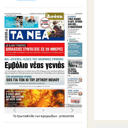
ό
λ
ι
α
Τα
πρωτοσέλιδα
των
εφημερίδων
-
protoselida