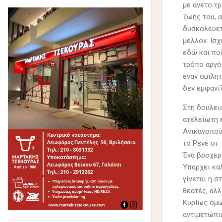
με άνετο τρ
ζωής του, 
δυσκολεύετα
μέλλον. Ισχ
εδώ και πο
τρόπο αργό
έναν ομιλητ
δεν εμφανίζ
Στη δουλει
ατελείωτη 
Ανικανοποίη
το Ρενέ οι 
Ένα βροχερ
Υπάρχει καλ
γίνεται η σ
θεατές, αλ
Κυρίως όμω
αντιμετώπι