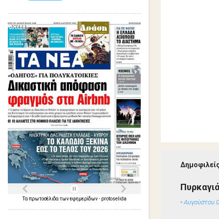
Δημοφιλείς
Πυρκαγιά
Τα
πρωτοσέλιδα
των
εφημερίδων
-
protoselida
-
Αυγούστου 0