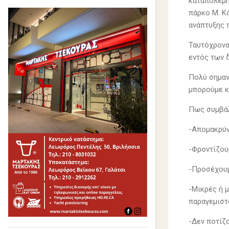
καταπολέμη
πάρκο Μ. Κ
ανάπτυξης 
Ταυτόχρονα
εντός των 
Πολύ σημαντ
μπορούμε κ
Πως συμβάλ
-Απομακρύν
-Φροντίζου
-Προσέχουμ
-Μικρές ή 
παραγεμιστ
-Δεν ποτίζ