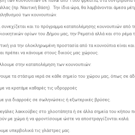
ση των κουνουπιών σε πάνω από 1.000 φρεάτια, στα συντριβάνια στ
άλλας (πρ. Ναυτική Βάση). Την ίδια ώρα, θα λαμβάνονται άμεσα μ
πληθυσμού των κουνουπιών.
 συνεχίζεται και το πρόγραμμα καταπολέμησης κουνουπιών από τη
διοικητικών ορίων του Δήμου μας, την Ρεματιά αλλά και στο ρέμα 
ική για την ολοκληρωμένη προστασία από τα κουνούπια είναι και 
αι πρέπει να κάνουμε στους δικούς μας χώρους.
λουμε στην καταπολέμηση των κουνουπιών:
ουμε τα στάσιμα νερά σε κάθε σημείο του χώρου μας, όπως σε άδει
με να κρατάμε καθαρές τις υδρορροές
ε για διαρροές σε σωληνώσεις ή εξωτερικές βρύσες.
μεγάλες λακκούβες στο χλοοτάπητα ή σε άλλα σημεία του κήπου π
ούν με χώμα ή να φροντίσουμε ώστε να αποστραγγίζονται καλά.
ουμε υπερβολικά τις γλάστρες μας.