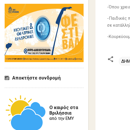
-Όπου χρει
-Παιδικές 
σε κατάλληλ
-Κουρεύουμ
ΔΗΜ
Σ
Αποκτήστε συνδρομή
χ
ό
λ
Ο καιρός στα
ι
Βριλήσσια
α
από την ΕΜΥ