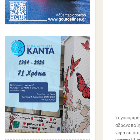
Συγκεκριμέ
αδρανοποίη
νερά σε κο