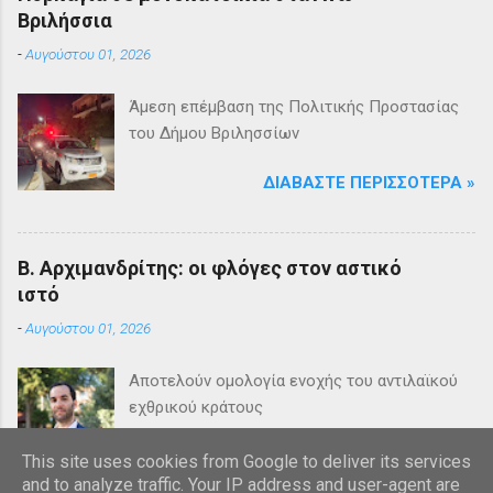
Βριλήσσια
-
Αυγούστου 01, 2026
Άμεση επέμβαση της Πολιτικής Προστασίας
του Δήμου Βριλησσίων
ΔΙΑΒΆΣΤΕ ΠΕΡΙΣΣΌΤΕΡΑ »
Β. Αρχιμανδρίτης: οι φλόγες στον αστικό
ιστό
-
Αυγούστου 01, 2026
Αποτελούν ομολογία ενοχής του αντιλαϊκού
εχθρικού κράτους
ΔΙΑΒΆΣΤΕ ΠΕΡΙΣΣΌΤΕΡΑ »
This site uses cookies from Google to deliver its services
and to analyze traffic. Your IP address and user-agent are