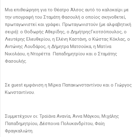
Μια επιθεώρηση για το Θέατρο Άλσος αυτό το καλοκαίρι με
την υπογραφή του Σταμάτη Φασουλή ο οποίος σκηνοθετεί,
πρωταγωνιστεί και γράφει. Πρωταγωνιστούν (με αλφαβητική
σειρά): ο Θοδωρής Αθερίδης, ο ΔημήτρηςΓκοτσόπουλος, ο
Λευτέρης Ελευθερίου, η Ελένη Καστάνη, ο Κώστας Κόκλας, ο
Αντώνης Λουδάρος, η Δήμητρα Ματσούκα, η Ματίνα
Νικολάου, η Ντορέττα Παπαδημητρίου και ο Σταμάτης
Φασουλής.
Σε guest εμφάνιση η Μίρκα Παπακωνσταντίνου και ο Γιώργος
Κωνσταντίνου.
Συμμετέχουν οι: Τραϊάνα Ανανία, Άννα Μάγκου, Μιχάλης
Παπαδημητρίου, Δέσποινα Πολυκανδρίτου, Φαίη
Φραγκαλιώτη.