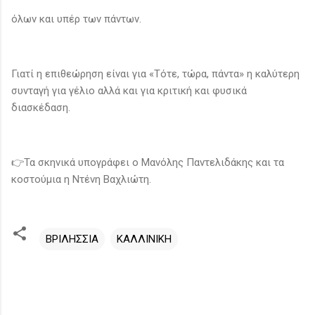
όλων και υπέρ των πάντων.
Γιατί η επιθεώρηση είναι για «Τότε, τώρα, πάντα» η καλύτερη
συνταγή για γέλιο αλλά και για κριτική και φυσικά
διασκέδαση.
👉Τα σκηνικά υπογράφει ο Μανόλης Παντελιδάκης και τα
κοστούμια η Ντένη Βαχλιώτη.
ΒΡΙΛΗΣΣΙΑ
ΚΑΛΛΙΝΙΚΗ
Σ
χ
ό