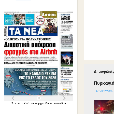
Δημοφιλείς
Πυρκαγιά
-
Αυγούστου 0
Τα
πρωτοσέλιδα
των
εφημερίδων
-
protoselida