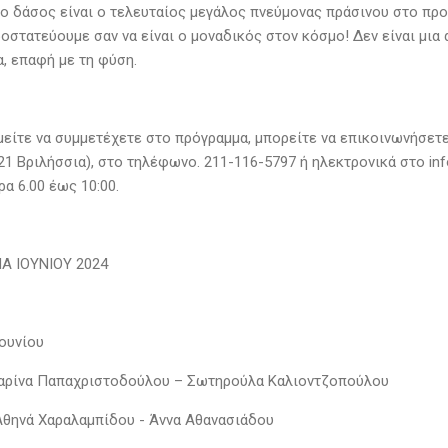
το δάσος είναι ο τελευταίος μεγάλος πνεύμονας πράσινου στο προ
ροστατεύουμε σαν να είναι ο μοναδικός στον κόσμο! Δεν είναι μια
α, επαφή με τη φύση.
μείτε να συμμετέχετε στο πρόγραμμα, μπορείτε να επικοινωνήσετ
1 Βριλήσσια), στο τηλέφωνο. 211-116-5797 ή ηλεκτρονικά στο info
α 6.00 έως 10:00.
 ΙΟΥΝΙΟΥ 2024
Ιουνίου
Μαρίνα Παπαχριστοδούλου – Σωτηρούλα Καλιοντζοπούλου
 Αθηνά Χαραλαμπίδου - Άννα Αθανασιάδου