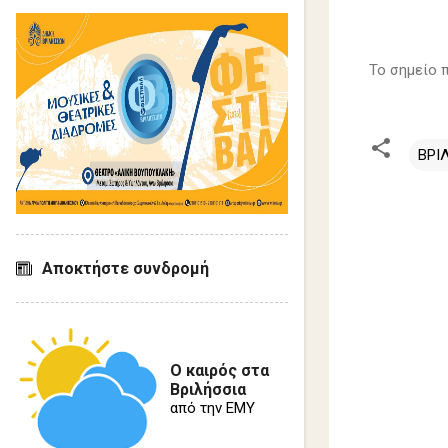
Το σημείο 
ΒΡΙ
Σ
χ
ό
Αποκτήστε συνδρομή
λ
ι
α
Ο καιρός στα
Βριλήσσια
από την ΕΜΥ