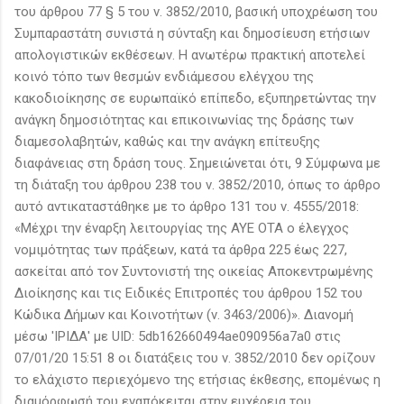
του άρθρου 77 § 5 του ν. 3852/2010, βασική υποχρέωση του
Συμπαραστάτη συνιστά η σύνταξη και δημοσίευση ετήσιων
απολογιστικών εκθέσεων. Η ανωτέρω πρακτική αποτελεί
κοινό τόπο των θεσμών ενδιάμεσου ελέγχου της
κακοδιοίκησης σε ευρωπαϊκό επίπεδο, εξυπηρετώντας την
ανάγκη δημοσιότητας και επικοινωνίας της δράσης των
διαμεσολαβητών, καθώς και την ανάγκη επίτευξης
διαφάνειας στη δράση τους. Σημειώνεται ότι, 9 Σύμφωνα με
τη διάταξη του άρθρου 238 του ν. 3852/2010, όπως το άρθρο
αυτό αντικαταστάθηκε με το άρθρο 131 του ν. 4555/2018:
«Μέχρι την έναρξη λειτουργίας της ΑΥΕ ΟΤΑ ο έλεγχος
νομιμότητας των πράξεων, κατά τα άρθρα 225 έως 227,
ασκείται από τον Συντονιστή της οικείας Αποκεντρωμένης
Διοίκησης και τις Ειδικές Επιτροπές του άρθρου 152 του
Κώδικα Δήμων και Κοινοτήτων (ν. 3463/2006)». Διανομή
μέσω 'ΙΡΙΔΑ' με UID: 5db162660494ae090956a7a0 στις
07/01/20 15:51 8 οι διατάξεις του ν. 3852/2010 δεν ορίζουν
το ελάχιστο περιεχόμενο της ετήσιας έκθεσης, επομένως η
διαμόρφωσή του εναπόκειται στην ευχέρεια του