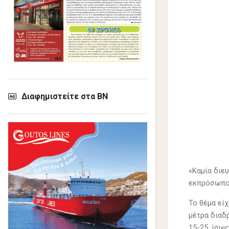
Διαφημιστείτε στα ΒΝ
«Καμία διε
εκπρόσωποι
Το θέμα εί
μέτρα διαδ
15-25, ίσω