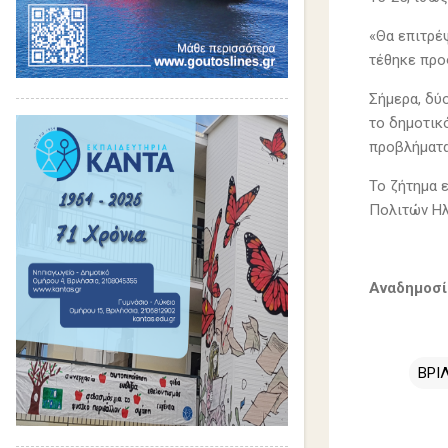
«Θα επιτρέ
τέθηκε προ
Σήμερα, δύο
το δημοτικ
προβλήματα
Το ζήτημα 
Πολιτών Ηλ
Αναδημοσί
ΒΡΙ
Σ