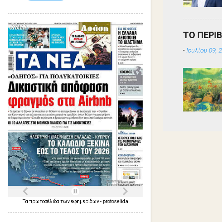
ΤΟ ΠΕΡΙ
-
Ιουλίου 09, 
Τα
πρωτοσέλιδα
των
εφημερίδων
-
protoselida