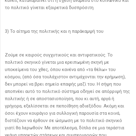
κανείς καταλαβαίνει ότι η σχέση ανάμεσα στο κοινωνικό και
το πολιτικό γίνεται εξαιρετικά δυσπρόσιτη.
3) Το αίτημα της πολιτικής και η παράκαμψή του
Ζούμε σε καιρούς συγχυτικούς και αντιφατικούς. Το
πολιτικό σκηνικό γίνεται μια ερειπωμένη σκηνή με
υποκείμενα του χθες, όπου κανένα από «τα θέλω» του
κόσμου, (από όσα τουλάχιστον αντιμάχονται την ερήμωση),
δεν μπορεί να βρει σημείο επαφής μαζί του. Η σήψη που
αποπνέει αυτό το πολιτικό σύστημα οδηγεί σε απόρριψή της
πολιτικής ή σε αποστασιοποίηση, που κι αυτή, αργά ή
γρήγορα, εξελίσσεται σε πεποίθηση αδιεξόδου. Ακόμη και
όσοι έχουν κουράγιο για συλλογική παρουσία στα κοινά,
διστάζουν να έρθουν σε ώσμωση με το πολιτικό σκηνικό
γιατί θα λερωθούν. Με αποτέλεσμα, δίπλα σε μια τεράστια
γκάμα υπαρκτών στάσεων και συμπεριφορών που