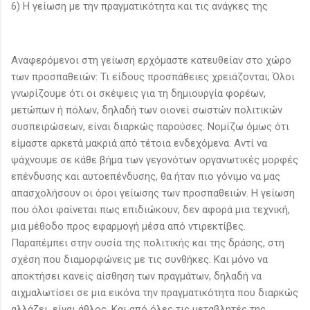
6) Η γείωση με την πραγματικότητα και τις ανάγκες της
Αναφερόμενοι στη γείωση ερχόμαστε κατευθείαν στο χώρο
των προσπαθειών: Τι είδους προσπάθειες χρειάζονται; Όλοι
γνωρίζουμε ότι οι σκέψεις για τη δημιουργία φορέων,
μετώπων ή πόλων, δηλαδή των οιονεί σωστών πολιτικών
συσπειρώσεων, είναι διαρκώς παρούσες. Νομίζω όμως ότι
είμαστε αρκετά μακριά από τέτοια ενδεχόμενα. Αντί να
ψάχνουμε σε κάθε βήμα των γεγονότων οργανωτικές μορφές
επένδυσης και αυτοεπένδυσης, θα ήταν πιο γόνιμο να μας
απασχολήσουν οι όροι γείωσης των προσπαθειών. Η γείωση
που όλοι φαίνεται πως επιδιώκουν, δεν αφορά μια τεχνική,
μια μέθοδο προς εφαρμογή μέσα από ντιρεκτίβες.
Παραπέμπει στην ουσία της πολιτικής και της δράσης, στη
σχέση που διαμορφώνεις με τις συνθήκες. Και μόνο να
αποκτήσει κανείς αίσθηση των πραγμάτων, δηλαδή να
αιχμαλωτίσει σε μια εικόνα την πραγματικότητα που διαρκώς
αλλάζει, είναι άθλος. Και από όλες τις μεταβλητές της