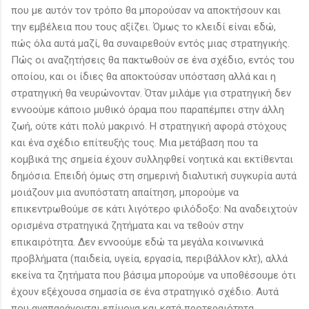
που με αυτόν τον τρόπο θα μπορούσαν να αποκτήσουν και
την εμβέλεια που τους αξίζει. Όμως το κλειδί είναι εδώ,
πώς όλα αυτά μαζί, θα συναιρεθούν εντός μιας στρατηγικής.
Πώς οι αναζητήσεις θα πακτωθούν σε ένα σχέδιο, εντός του
οποίου, και οι ίδιες θα αποκτούσαν υπόσταση αλλά και η
στρατηγική θα νευρώνονταν. Όταν μιλάμε για στρατηγική δεν
εννοούμε κάποιο μυθικό όραμα που παραπέμπει στην άλλη
ζωή, ούτε κάτι πολύ μακρινό. Η στρατηγική αφορά στόχους
και ένα σχέδιο επίτευξής τους. Μια μετάβαση που τα
κομβικά της σημεία έχουν συλληφθεί νοητικά και εκτίθενται
δημόσια. Επειδή όμως στη σημερινή διαλυτική συγκυρία αυτά
μοιάζουν μια ανυπόστατη απαίτηση, μπορούμε να
επικεντρωθούμε σε κάτι λιγότερο φιλόδοξο: Να αναδειχτούν
ορισμένα στρατηγικά ζητήματα και να τεθούν στην
επικαιρότητα. Δεν εννοούμε εδώ τα μεγάλα κοινωνικά
προβλήματα (παιδεία, υγεία, εργασία, περιβάλλον κλτ), αλλά
εκείνα τα ζητήματα που βάσιμα μπορούμε να υποθέσουμε ότι
έχουν εξέχουσα σημασία σε ένα στρατηγικό σχέδιο. Αυτά
που αναπαράγονται επίμονα και κατά προτεραιότητα,