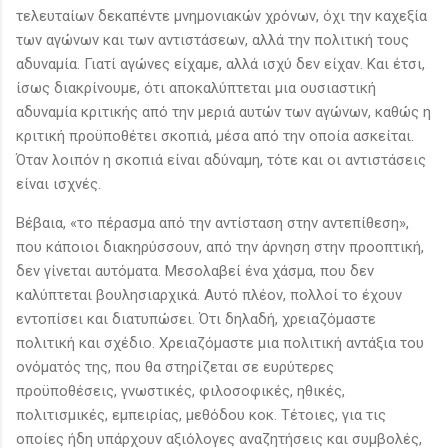
τελευταίων δεκαπέντε μνημονιακών χρόνων, όχι την καχεξία
των αγώνων και των αντιστάσεων, αλλά την πολιτική τους
αδυναμία. Γιατί αγώνες είχαμε, αλλά ισχύ δεν είχαν. Και έτσι,
ίσως διακρίνουμε, ότι αποκαλύπτεται μια ουσιαστική
αδυναμία κριτικής από την μεριά αυτών των αγώνων, καθώς η
κριτική προϋποθέτει σκοπιά, μέσα από την οποία ασκείται.
Όταν λοιπόν η σκοπιά είναι αδύναμη, τότε και οι αντιστάσεις
είναι ισχνές.
Βέβαια, «το πέρασμα από την αντίσταση στην αντεπίθεση»,
που κάποιοι διακηρύσσουν, από την άρνηση στην προοπτική,
δεν γίνεται αυτόματα. Μεσολαβεί ένα χάσμα, που δεν
καλύπτεται βουλησιαρχικά. Αυτό πλέον, πολλοί το έχουν
εντοπίσει και διατυπώσει. Ότι δηλαδή, χρειαζόμαστε
πολιτική και σχέδιο. Χρειαζόμαστε μια πολιτική αντάξια του
ονόματός της, που θα στηρίζεται σε ευρύτερες
προϋποθέσεις, γνωστικές, φιλοσοφικές, ηθικές,
πολιτισμικές, εμπειρίας, μεθόδου κοκ. Τέτοιες, για τις
οποίες ήδη υπάρχουν αξιόλογες αναζητήσεις και συμβολές,