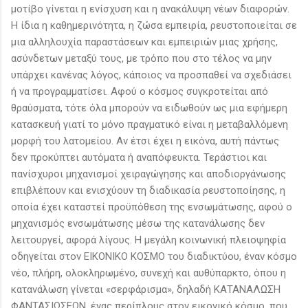
μοτίβο γίνεται η ενίσχυση και η ανακάλυψη νέων διαφορών.
Η ίδια η καθημερινότητα, η ζώσα εμπειρία, ρευστοποιείται σε
μια αλληλουχία παραστάσεων και εμπειριών μιας χρήσης,
ασύνδετων μεταξύ τους, με τρόπο που στο τέλος να μην
υπάρχει κανένας λόγος, κάποιος να προσπαθεί να σχεδιάσει
ή να προγραμματίσει. Αφού ο κόσμος συγκροτείται από
θραύσματα, τότε όλα μπορούν να ειδωθούν ως μια εφήμερη
κατασκευή γιατί το μόνο πραγματικό είναι η μεταβαλλόμενη
μορφή του λατομείου. Αν έτσι έχει η εικόνα, αυτή πάντως
δεν προκύπτει αυτόματα ή αναπόφευκτα. Τεράστιοι και
πανίσχυροι μηχανισμοί χειραγώγησης και αποδιοργάνωσης
επιβλέπουν και ενισχύουν τη διαδικασία ρευστοποίησης, η
οποία έχει καταστεί προϋπόθεση της ενσωμάτωσης, αφού ο
μηχανισμός ενσωμάτωσης μέσω της κατανάλωσης δεν
λειτουργεί, αφορά λίγους. Η μεγάλη κοινωνική πλειοψηφία
οδηγείται στον ΕΙΚΟΝΙΚΟ ΚΟΣΜΟ του διαδικτύου, έναν κόσμο
νέο, πλήρη, ολοκληρωμένο, συνεχή και αυθύπαρκτο, όπου η
κατανάλωση γίνεται «σερφάρισμα», δηλαδή ΚΑΤΑΝΑΛΩΣΗ
ΦΑΝΤΑΣΙΩΣΕΩΝ, ένας περίπλους στον εικονικό κόσμο, που