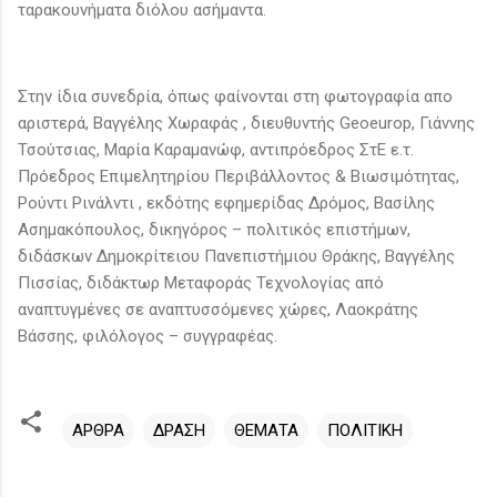
ταρακουνήματα διόλου ασήμαντα.
Στην ίδια συνεδρία, όπως φαίνονται στη φωτογραφία απο
αριστερά, Βαγγέλης Χωραφάς , διευθυντής Geoeurop, Γιάννης
Τσούτσιας, Μαρία Καραμανώφ, αντιπρόεδρος ΣτΕ ε.τ.
Πρόεδρος Επιμελητηρίου Περιβάλλοντος & Βιωσιμότητας,
Ρούντι Ρινάλντι , εκδότης εφημερίδας Δρόμος, Βασίλης
Ασημακόπουλος, δικηγόρος – πολιτικός επιστήμων,
διδάσκων Δημοκρίτειου Πανεπιστήμιου Θράκης, Βαγγέλης
Πισσίας, διδάκτωρ Μεταφοράς Τεχνολογίας από
αναπτυγμένες σε αναπτυσσόμενες χώρες, Λαοκράτης
Βάσσης, φιλόλογος – συγγραφέας.
ΑΡΘΡΑ
ΔΡΑΣΗ
ΘΕΜΑΤΑ
ΠΟΛΙΤΙΚΗ
Σ