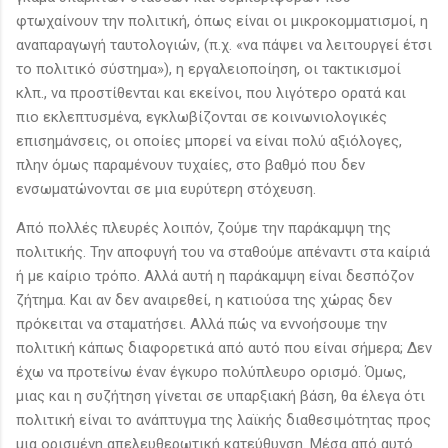
φτωχαίνουν την πολιτική, όπως είναι οι μικροκομματισμοί, η
αναπαραγωγή ταυτολογιών, (π.χ. «να πάψει να λειτουργεί έτσι
το πολιτικό σύστημα»), η εργαλειοποίηση, οι τακτικισμοί
κλπ., να προστίθενται και εκείνοι, που λιγότερο ορατά και
πιο εκλεπτυσμένα, εγκλωβίζονται σε κοινωνιολογικές
επισημάνσεις, οι οποίες μπορεί να είναι πολύ αξιόλογες,
πλην όμως παραμένουν τυχαίες, στο βαθμό που δεν
ενσωματώνονται σε μια ευρύτερη στόχευση.
Από πολλές πλευρές λοιπόν, ζούμε την παράκαμψη της
πολιτικής. Την αποφυγή του να σταθούμε απέναντι στα καίριά
ή με καίριο τρόπο. Αλλά αυτή η παράκαμψη είναι δεσπόζον
ζήτημα. Και αν δεν αναιρεθεί, η κατιούσα της χώρας δεν
πρόκειται να σταματήσει. Αλλά πώς να εννοήσουμε την
πολιτική κάπως διαφορετικά από αυτό που είναι σήμερα; Δεν
έχω να προτείνω έναν έγκυρο πολύπλευρο ορισμό. Όμως,
μιας και η συζήτηση γίνεται σε υπαρξιακή βάση, θα έλεγα ότι
πολιτική είναι το ανάπτυγμα της λαϊκής διαθεσιμότητας προς
μια ορισμένη απελευθερωτική κατεύθυνση. Μέσα από αυτό