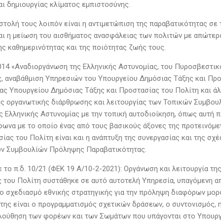
αι δημιουργίας κλίματος εμπιστοσύνης.
στολή τους λοιπόν είναι η αντιμετώπιση της παραβατικότητας σε
και η μείωση του αισθήματος ανασφάλειας των πολιτών με απώτερο
ης καθημερινότητας και της ποιότητας ζωής τους.
2014 «Αναδιοργάνωση της Ελληνικής Αστυνομίας, του Πυροσβεστικ
, αναβάθμιση Υπηρεσιών του Υπουργείου Δημόσιας Τάξης και Προ
ας Υπουργείου Δημόσιας Τάξης και Προστασίας του Πολίτη και άλ
ης οργανωτικής διάρθρωσης και λειτουργίας των Τοπικών Συμβουλ
ς Ελληνικής Αστυνομίας με την τοπική αυτοδιοίκηση, όπως αυτή π
φωνα με το οποίο ένας από τους βασικούς άξονες της προτεινόμ
ίας του Πολίτη είναι και η ανάπτυξη της συνεργασίας και της σχ
ν Συμβουλίών Πρόληψης Παραβατικότητας.
 το π.δ. 10/21 (ΦΕΚ 19 Α/10-2-2021): Οργάνωση και λειτουργία τ
 του Πολίτη συστάθηκε σε αυτό αυτοτελή Υπηρεσία, υπαγόμενη α
ο σχεδιασμό εθνικής στρατηγικής για την πρόληψη διαφόρων μορ
της είναι ο προγραμματισμός σχετικών δράσεων, ο συντονισμός, 
λούθηση των φορέων και των Σωμάτων που υπάγονται στο Υπουργ