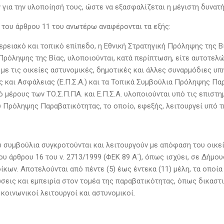
 για την υλοποίησή τους, ώστε να εξασφαλίζεται η μέγιστη δυνατή
2, του άρθρου 11 του ανωτέρω αναφέρονται τα εξής:
ερειακό και τοπικό επίπεδο, η Εθνική Στρατηγική Πρόληψης της Β
Πρόληψης της Βίας, υλοποιούνται, κατά περίπτωση, είτε αυτοτελώ
 με τις οικείες αστυνομικές, δημοτικές και άλλες συναρμόδιες υπ
 και Ασφάλειας (Ε.Π.Σ.Α.) και τα Τοπικά Συμβούλια Πρόληψης Παρ
 μέρους των ΤΟ.Σ.Π.ΠΑ. και Ε.Π.Σ.Α. υλοποιούνται υπό τις επιστ
 Πρόληψης Παραβατικότητας, το οποίο, εφεξής, λειτουργεί υπό τ
 συμβούλια συγκροτούνται και λειτουργούν με απόφαση του οικεί
ου άρθρου 16 του ν. 2713/1999 (ΦΕΚ 89 Α΄), όπως ισχύει, σε Δήμ
οίκων. Αποτελούνται από πέντε (5) έως έντεκα (11) μέλη, τα οποία
σεις και εμπειρία στον τομέα της παραβατικότητας, όπως δικαστι
κοινωνικοί λειτουργοί και αστυνομικοί.