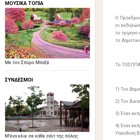
ΜΟΥΣΙΚΑ ΤΟΠΙΑ
Ο Πρόεδρος
οι εκδηλώσ
το τρίμηνο
το ∆ημοτικ
Με τον Σπύρο Μπαξέ
Το ΤΟΣΠΠΑ 
ΣΥΝΔΕΣΜΟΙ
1) Τον Δημ
2) Τον Δικ
3) Έναν εκ
4) Έναν εκ
Υπεύθυνη Β
Μ'ένα κλικ σε κάθε σάϊτ της πόλης