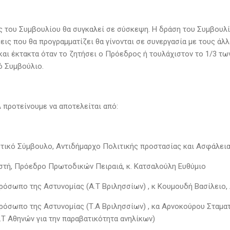
 του Συμβουλίου θα συγκαλεί σε σύσκεψη. Η δράση του Συμβουλί
εις που θα προγραμματίζει θα γίνονται σε συνεργασία με τους άλλ
 και έκτακτα όταν το ζητήσει ο Πρόεδρος ή τουλάχιστον το 1/3 τω
ό Συμβούλιο.
προτείνουμε να αποτελείται από:
οτικό Σύμβουλο, Αντιδήμαρχο Πολιτικής προστασίας και Ασφάλει
αστή, Πρόεδρο Πρωτοδικών Πειραιά, κ. Κατσαλούλη Ευθύμιο
πρόσωπο της Αστυνομίας (Α.Τ Βριλησσίων) , κ Κουμουδή Βασίλειο,
πρόσωπο της Αστυνομίας (Τ.Α Βριλησσίων) , κα Αρνοκούρου Σταματ
.Τ Αθηνών για την παραβατικότητα ανηλίκων)