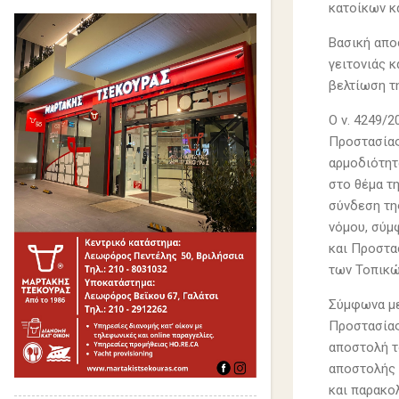
κατοίκων κ
Βασική απο
γειτονιάς 
βελτίωση τ
Ο ν. 4249/
Προστασίας
αρμοδιότητ
στο θέμα τ
σύνδεση τη
νόμου, σύμ
και Προστασ
των Τοπικώ
Σύμφωνα με
Προστασίας
αποστολή τ
αποστολής 
και παρακο