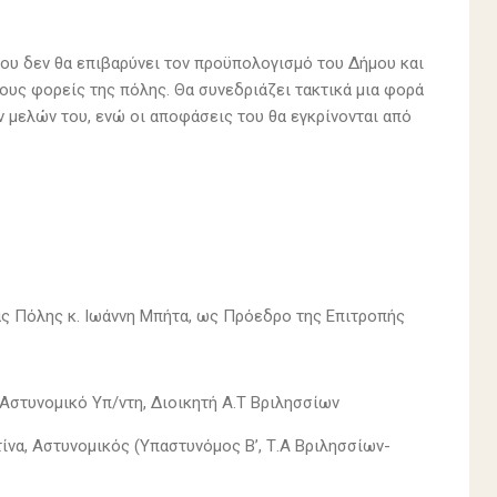
ου δεν θα επιβαρύνει τον προϋπολογισμό του ∆ήμου και
ους φορείς της πόλης. Θα συνεδριάζει τακτικά μια φορά
ν μελών του, ενώ οι αποφάσεις του θα εγκρίνονται από
ας Πόλης κ. Ιωάννη Μπήτα, ως Πρόεδρο της Επιτροπής
 Αστυνομικό Υπ/ντη, Διοικητή Α.Τ Βριλησσίων
ίνα, Αστυνομικός (Υπαστυνόμος Β’, Τ.Α Βριλησσίων-