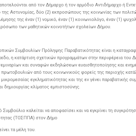
 αποτελούνται από τον ∆ήμαρχο ή τον αρμόδιο Αντιδήμαρχο ή Εντετ
της Αστυνομίας, δύο (2) εκπροσώπους της κοινωνίας των πολιτώ
έμησης της έναν (1) νομικό, έναν (1) κοινωνιολόγο, έναν (1) ψυ
κπρόσωπο των μαθητικών κοινοτήτων σχολείων ∆ήμου.
οπικών Συμβουλίων Πρόληψης Παραβατικότητας είναι η καταγραφή
πεδο, η κατάρτιση σχετικών προγραμμάτων στην περιφέρεια του Δ
σεμιναρίων και συναφών εκδηλώσεων ευαισθητοποίησης και ενημέ
 πρωτοβουλιών από τους κοινωνικούς φορείς της περιοχής κατά
 μικρομεσαίας εγκληματικότητας και της εν γένει παραβατικής σ
αι δημιουργίας κλίματος εμπιστοσύνης.
ό Συμβούλιο καλείται να αποφασίσει και να εγκρίνει τη συγκρό
τητας (ΤΟΣΠΠΑ) στον ∆ήμο
είνει τα μέλη του.