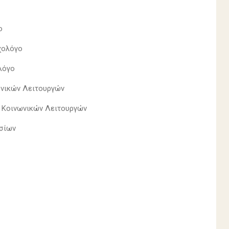
ο
υχολόγο
λόγο
ωνικών Λειτουργών
Ε Κοινωνικών Λειτουργών
σσίων