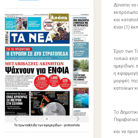
Δύναται να
εκπρόσωπο 
και καταπολ
έναν (1) ε
Έργο των Τ
τοπικό επί
ημερίδων, 
η εφαρμογή
μορφές της
κατοίκων κ
Το ∆ημοτικ
Παραβατικό
Τα
πρωτοσέλιδα
των
εφημερίδων
-
protoselida
και να προτ