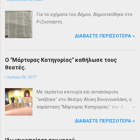
Για τα οχήματα του Δήμου. Δημοσιεύθηκε στο
Ριζοσπάστη.
ΔΙΑΒΆΣΤΕ ΠΕΡΙΣΣΌΤΕΡΑ »
Ο "Μάρτυρας Κατηγορίας" καθήλωσε τους
θεατές.
-
Ιουλίου 09, 2017
Με τεράστια επιτυχία και ανταπόκριση
"ανέβηκε" στο θέατρο Αλίκη Βουγιουκλάκη, η
παράσταση "Μάρτυρας Κατηγορίας" του Α΄
Θεατρικού Εργαστηρίου του Δήμου
ΔΙΑΒΆΣΤΕ ΠΕΡΙΣΣΌΤΕΡΑ »
Βριλησσίων. Το θέατρο γέμισε και πάνω από
1500 θεατές και τις δύο βραδιές απόλαυσαν
κυριολεκτικά μία σπουδαία παράσταση