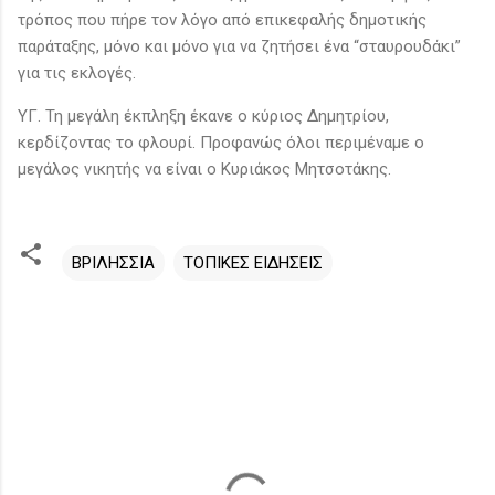
τρόπος που πήρε τον λόγο από επικεφαλής δημοτικής
παράταξης, μόνο και μόνο για να ζητήσει ένα “σταυρουδάκι”
για τις εκλογές.
ΥΓ. Τη μεγάλη έκπληξη έκανε ο κύριος Δημητρίου,
κερδίζοντας το φλουρί. Προφανώς όλοι περιμέναμε ο
μεγάλος νικητής να είναι ο Κυριάκος Μητσοτάκης.
ΒΡΙΛΗΣΣΙΑ
ΤΟΠΙΚΕΣ ΕΙΔΗΣΕΙΣ
Σ
χ
ό
λ
ι
α