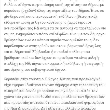
Απλά αυτό έγινε στην επίσημη κοπή της πίτας του Δήμου, με
παρούσες (σχεδόν) όλες τις παρατάξεις του Δήμου. Έτσι, σε
μία δημοτική και υπερκομματική εκδήλωση (θεωρητικά),
είδαμε επιφανή μέλη του κυβέρνησης (αμφότεροι οι
αντιπρόεδροι της ΝΔ ανάμεσα σε αυτούς) να παρελαύνουν για
να μας ενημερώσουν πόσο καλοί φίλοι είναι με τον Δήμαρχο
Βριλησσίων ενώ σε κάποια σημεία των ομιλιών τους, δεν
παρέλειψαν να αναφερθούν και στο κυβερνητικό έργο, λες
και οι Δημοτικοί Σύμβουλοι ή οι απλοί πολίτες που
βρέθηκαν εκεί και δεν έχουν το προνόμιο να είναι μέλη ή
στελέχη της ΝΔ, πήγαν σε κομματική εκδήλωση ή σε γιορτή
αποτίμησης του κυβερνητικού έργου.
Κερασάκι στην τούρτα ο Γιώργος Αυτιάς που προεκλογικά
είχε τιμήσει ιδιαίτερα τον νυν Δήμαρχο στην τηλεοπτική του
εκπομπή και δεν θα μπορούσε να μην πάρει κι αυτός τον
χρόνο του για να απευθυνθεί στους πολίτες των Βριλησσίων
που προφανώς πιστεύει ότι είναι αποκλειστικά ψηφοφόροι
της Νέα Δημοκρατίας. Δεν εξηγείται αλλιώς ο άκομψος