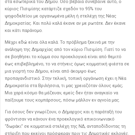
στα εσωτερικά του Δήμου. Όσο βέβαια συνέβαινε αυτό, ο
κύριος Πισιμίσης κατάρτιζε σχεδόν το 95% του
ψηφοδελτίου με οργανωμένα μέλη ή στελέχη της Νέας
Δημοκρατίας. Και πολύ καλά έκανε αν με ρωτάτε. Δεν έκανε
και κάτι παράνομο.
Μέχρι εδώ είναι όλα καλά. Το πρόβλημα ξεκινά με την
ανάληψη της Δημαρχίας από τον κύριο Πισιμίση. Γιατί το να
σε βοηθήσει το κόμμα σου προεκλογικά είναι από θεμιτό
έως επιβεβλημένο, το να στήνεις όμως κομματική φιέστα σε
μια γιορτή του Δήμου, είναι από άκομψο έως
προπαγανδιστικό. Στην τελική, τοπική οργάνωση έχει η Νέα
Δημοκρατία στα Βριλήσσια, τι μας χρειαζόταν όλους εμάς;
Μια χαρά κόσμο θα μάζευαν, εμείς δεν ήταν αναγκαίο να
παίξουμε τους κομπάρσους, πόσω μάλλον εν αγνοία μας.
Για όσους δεν γνωρίζουν, ο Δήμαρχος και η παράταξή του
φρόντισαν να κάνουν ένα προεκλογικό επικοινωνιακό
“δωράκι” σε κομματικά στελέχη της ΝΔ, ανταποδίδοντας τη
στήριξη που εκείνοι πρόσφεραν πριν τις Δημοτικές εκλογές.