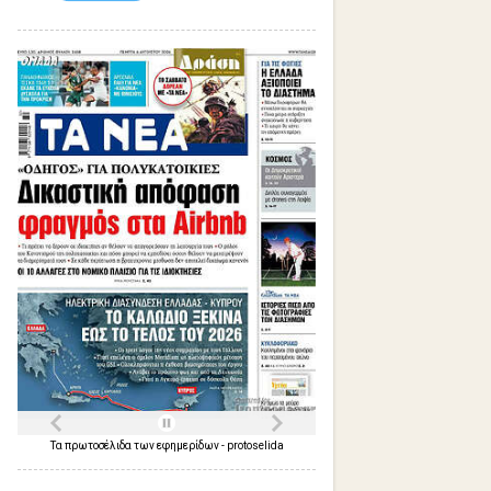
Τα
πρωτοσέλιδα
των
εφημερίδων
-
protoselida