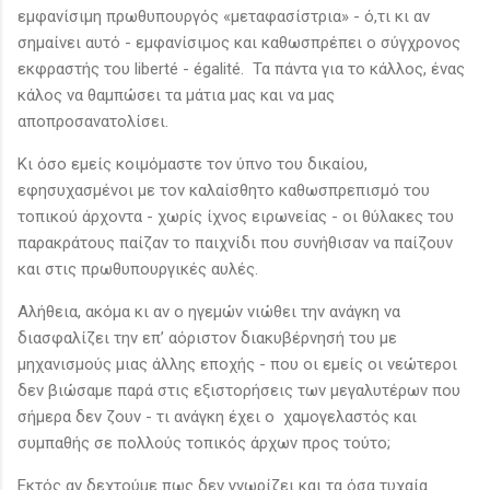
εμφανίσιμη πρωθυπουργός «μεταφασίστρια» - ό,τι κι αν
σημαίνει αυτό - εμφανίσιμος και καθωσπρέπει ο σύγχρονος
εκφραστής του liberté - égalité. Τα πάντα για το κάλλος, ένας
κάλος να θαμπώσει τα μάτια μας και να μας
αποπροσανατολίσει.
Κι όσο εμείς κοιμόμαστε τον ύπνο του δικαίου,
εφησυχασμένοι με τον καλαίσθητο καθωσπρεπισμό του
τοπικού άρχοντα - χωρίς ίχνος ειρωνείας - οι θύλακες του
παρακράτους παίζαν το παιχνίδι που συνήθισαν να παίζουν
και στις πρωθυπουργικές αυλές.
Αλήθεια, ακόμα κι αν ο ηγεμών νιώθει την ανάγκη να
διασφαλίζει την επ’ αόριστον διακυβέρνησή του με
μηχανισμούς μιας άλλης εποχής - που οι εμείς οι νεώτεροι
δεν βιώσαμε παρά στις εξιστορήσεις των μεγαλυτέρων που
σήμερα δεν ζουν - τι ανάγκη έχει ο χαμογελαστός και
συμπαθής σε πολλούς τοπικός άρχων προς τούτο;
Εκτός αν δεχτούμε πως δεν γνωρίζει και τα όσα τυχαία