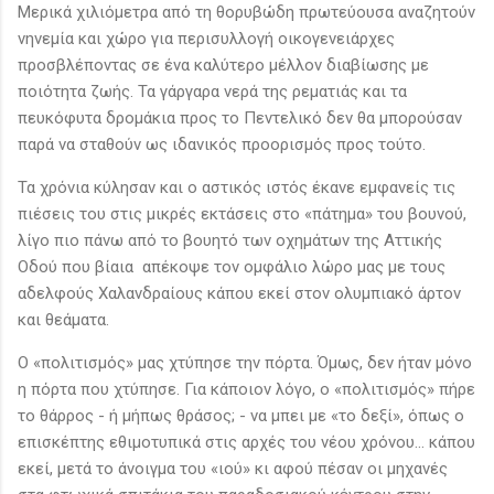
Μερικά χιλιόμετρα από τη θορυβώδη πρωτεύουσα αναζητούν
νηνεμία και χώρο για περισυλλογή οικογενειάρχες
προσβλέποντας σε ένα καλύτερο μέλλον διαβίωσης με
ποιότητα ζωής. Τα γάργαρα νερά της ρεματιάς και τα
πευκόφυτα δρομάκια προς το Πεντελικό δεν θα μπορούσαν
παρά να σταθούν ως ιδανικός προορισμός προς τούτο.
Τα χρόνια κύλησαν και ο αστικός ιστός έκανε εμφανείς τις
πιέσεις του στις μικρές εκτάσεις στο «πάτημα» του βουνού,
λίγο πιο πάνω από το βουητό των οχημάτων της Αττικής
Οδού που βίαια απέκοψε τον ομφάλιο λώρο μας με τους
αδελφούς Χαλανδραίους κάπου εκεί στον ολυμπιακό άρτον
και θεάματα.
Ο «πολιτισμός» μας χτύπησε την πόρτα. Όμως, δεν ήταν μόνο
η πόρτα που χτύπησε. Για κάποιον λόγο, ο «πολιτισμός» πήρε
το θάρρος - ή μήπως θράσος; - να μπει με «το δεξί», όπως ο
επισκέπτης εθιμοτυπικά στις αρχές του νέου χρόνου... κάπου
εκεί, μετά το άνοιγμα του «ιού» κι αφού πέσαν οι μηχανές