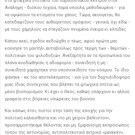
στα φτωχικά σπιτάκια του παραδοσιακού κέντρου στην
Ανάληψη - διόλου τυχαία, παρά ύπουλα, μεθοδευμένα - για
να υψώσουν τα κτίσματα του χάους. Τώρα, ακούγεται, θα
κατεδαφίζουν τους αυθαίρετους ορόφους - γενικά, όχι εδώ -
με τους χαμηλούς να στεγάζουν πνιγμένα όνειρα κι ελπίδες.
Κάπου εκεί, σχεδόν εκδιώχθη ο τέως, αφού πρώτα μας
κούνησε το μαντήλι αυτοβούλως προς τέρψη των - θεμιτών -
πολιτικών του φιλοδοξιών. Ανεξάρτητα αν τα προσωπικά του
πλάνα ευοδώθηκαν, η αδιαφορία - συνειδητή ή μη -
συνειδητά χαράχτηκε στο υποσυνείδητο του κόσμου. Το ίδιο
φάνηκε - εκ του αποτελέσματος - και για τον δαχτυλιδοφόρο
μιας ίδιας συντεχνίας που βλέπει τα φτωχικά σπίτια ως
μέσο βιοπορισμού. Κι έχει ο Θεός, καθώς υπάρχουν κι αλλού
γραφεία στις βόρειες υπώρειες του βουνού.
Και κάπως έτσι, πιστοί στην τάση της εποχής για την
πολιτική καλαισθησία και «το μη χείρον βέλτιστον»,
προσαρμοστήκαμε θέλοντας και μη. Εμφανίσιμη εκπρόσωπος
τύπου της αστυνομίας, αντιπολιτευτικά αντρικά «μανεκέν»,