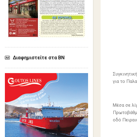
Διαφημιστείτε στα ΒΝ
Συγκινητικ
για το Παλ
Μέσα σε λί
Πρωτοβάθμι
οδό Πειραι