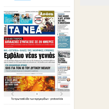
Τα
πρωτοσέλιδα
των
εφημερίδων
-
protoselida