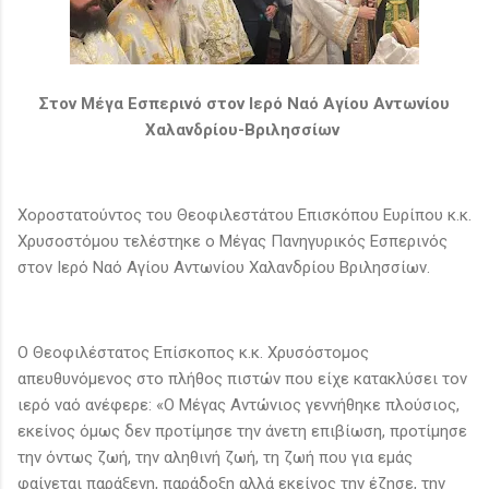
Στον Μέγα Εσπερινό στον Ιερό Ναό Αγίου Αντωνίου
Χαλανδρίου-Βριλησσίων
Χοροστατούντος του Θεοφιλεστάτου Επισκόπου Ευρίπου κ.κ.
Χρυσοστόμου τελέστηκε ο Μέγας Πανηγυρικός Εσπερινός
στον Ιερό Ναό Αγίου Αντωνίου Χαλανδρίου Βριλησσίων.
Ο Θεοφιλέστατος Επίσκοπος κ.κ. Χρυσόστομος
απευθυνόμενος στο πλήθος πιστών που είχε κατακλύσει τον
ιερό ναό ανέφερε: «Ο Μέγας Αντώνιος γεννήθηκε πλούσιος,
εκείνος όμως δεν προτίμησε την άνετη επιβίωση, προτίμησε
την όντως ζωή, την αληθινή ζωή, τη ζωή που για εμάς
φαίνεται παράξενη, παράδοξη αλλά εκείνος την έζησε, την