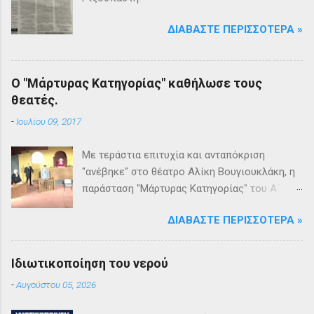
ΔΙΑΒΆΣΤΕ ΠΕΡΙΣΣΌΤΕΡΑ »
Ο "Μάρτυρας Κατηγορίας" καθήλωσε τους
θεατές.
-
Ιουλίου 09, 2017
Με τεράστια επιτυχία και ανταπόκριση
"ανέβηκε" στο θέατρο Αλίκη Βουγιουκλάκη, η
παράσταση "Μάρτυρας Κατηγορίας" του Α΄
Θεατρικού Εργαστηρίου του Δήμου
ΔΙΑΒΆΣΤΕ ΠΕΡΙΣΣΌΤΕΡΑ »
Βριλησσίων. Το θέατρο γέμισε και πάνω από
1500 θεατές και τις δύο βραδιές απόλαυσαν
κυριολεκτικά μία σπουδαία παράσταση
Ιδιωτικοποίηση του νερού
υψηλής δραματουργίας. Το έργο της Αγκάθα
-
Αυγούστου 05, 2026
Κρίστι καθήλωσε τους θεατρόφιλους σε όλη
τη διάρκειά του. Η σασπένς, το μυστήριο, η