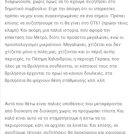
διαφωνούσε, χωρίς όμως να το έχουμε συζητήσει στο
δημοτικό συμβούλιο. Είχε την άποψη ότι οι υπηρεσίες
πρέπει να μην είναι συγκεντρωμένες σε ένα σημείο. Πρέπει
επίσης να συζητήσουμε το τι θα γίνει στο ΟΤ61 (πρώην τένις
κλαμπ). Και ακόμη, μια παλιά ιστορία, που αφορά την
επέκταση του Μετρό, διότι το προάστιο μεγαλώνει, ενώ οι
προϋπολογισμοί μικραίνουν. Μεγαλώνει, χτίζεται και δεν
χτίζεται μόνο η πόλη μας, χτίζονται και οι πέριξ αυτής
περιοχές, το Πάτημα Χαλανδρίου, η περιοχή Γέρακα, που
όλες με τα Βριλήσσια συνδέονται, οι κάτοικοί τους στα
Βριλήσσια έρχονται το πρωί να κάνουν δουλειές, στα
Βριλήσσια θα ψάχνουν θέση στάθμευσης κλπ. κλπ.
Αυτά που θέτω είναι παλιές υποθέσεις που μεταφέρονται
από διοίκηση σε διοίκηση χωρίς να προχωράει τίποτα. Και
καλό είναι αυτό να το σταματήσουμε ή έστω να το
περιορίσουμε, κάτι να αρχίσει να λύνεται. Και επίσης, αν
ανοίξουμε τέτοιες συζητήσεις θα προκύψουν και καινούρια