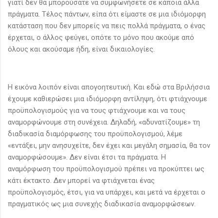
γιατί δεν θα μπορούσατε να συμφωνήσετε σε κάποια άλλα
πράγματα. Τέλος πάντων, είπα ότι είμαστε σε μια ιδιόμορφη
κατάσταση που δεν μπορείς να πεις πολλά πράγματα, ο ένας
έρχεται, ο άλλος φεύγει, οπότε το μόνο που ακούμε από
όλους και ακούσαμε ήδη, είναι δικαιολογίες.
Η εικόνα λοιπόν είναι απογοητευτική. Και εδώ στα Βριλήσσια
έχουμε καθιερώσει μια ιδιόμορφη αντίληψη, ότι φτιάχνουμε
προϋπολογισμούς για να τους φτιάχνουμε και να τους
αναμορφώνουμε στη συνέχεια. Δηλαδή, «αδυνατίζουμε» τη
διαδικασία διαμόρφωσης του προϋπολογισμού, λέμε
«εντάξει, μην ανησυχείτε, δεν έχει και μεγάλη σημασία, θα τον
αναμορφώσουμε». Δεν είναι έτσι τα πράγματα. Η
αναμόρφωση του προϋπολογισμού πρέπει να προκύπτει ως
κάτι έκτακτο. Δεν μπορεί να φτιάχνεται ένας
προϋπολογισμός, έτσι, για να υπάρχει, και μετά να έρχεται ο
πραγματικός ως μια συνεχής διαδικασία αναμορφώσεων.