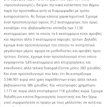
«προϋπολογισμός», δείχνει την κακή κατάσταση του Δήμου
παρά την προσπάθεια αυτή να διαμορφωθεί με τρόπο
ευπαρουσίαστο. Ας δούμε κάποια χαρακτηριστικά: Έχουμε
έναν προϋπολογισμό ύψους 31,2 εκατομμυρίων, που όμως
καταλήγει στα «βεβαιωθέντα» επίπεδα των 11,50
εκατομμυρίων, από τα οποία, τα 6 εκατομμύρια είναι αμοιβές
και περίπου άλλα 3 εκατομμύρια παροχές τρίτων. Δηλαδή
έχουμε έναν προϋπολογισμό του οποίου το συντριπτικά
μεγαλύτερο μέρος αφορά σε μισθοδοσίες και αμοιβές προς
τρίτους. Επίσης, έχουμε έναν προϋπολογισμό στον οποίο
εγγράφονται 5,85 εκατομμύρια από επιχορηγήσεις και
επενδύσεις αλλά τελικά διασφαλίζονται μόλις 283 χιλιάδες.
Και έναν προϋπολογισμό που λέει ότι θα εισπράξουμε
3.546.901 ευρώ από χρέη παρελθόντων ετών, αλλά τελικά
βεβαιώνονται 586 χιλιάδες. Και «επιστροφές χρημάτων»
1.171 εκ. ευρώ αλλά επιστρέφουν 118 χιλιάδες ευρώ. Έχουμε
δηλαδή μια εικόνα δημιουργικής λογιστικής και δεν ξέρω
γιατί συμφωνήσατε οι πρώην με τους μέλλοντες σε αυτά και