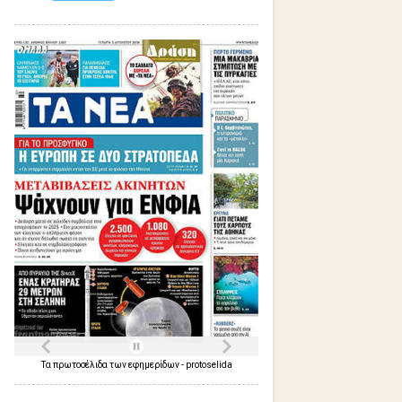
Τα
πρωτοσέλιδα
των
εφημερίδων
-
protoselida