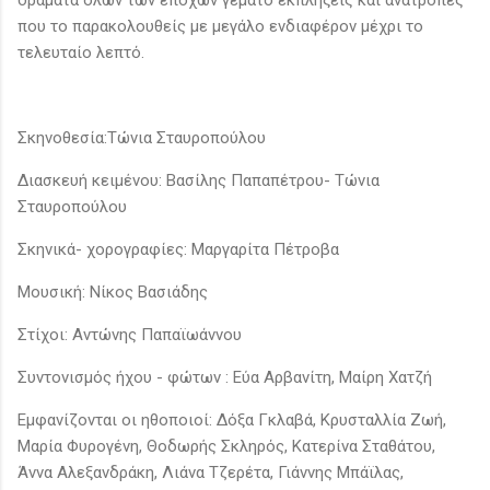
που το παρακολουθείς με μεγάλο ενδιαφέρον μέχρι το
τελευταίο λεπτό.
Σκηνοθεσία:Τώνια Σταυροπούλου
Διασκευή κειμένου: Βασίλης Παπαπέτρου- Τώνια
Σταυροπούλου
Σκηνικά- χορογραφίες: Μαργαρίτα Πέτροβα
Μουσική: Νίκος Βασιάδης
Στίχοι: Αντώνης Παπαϊωάννου
Συντονισμός ήχου - φώτων : Εύα Αρβανίτη, Μαίρη Χατζή
Εμφανίζονται οι ηθοποιοί: Δόξα Γκλαβά, Κρυσταλλία Ζωή,
Μαρία Φυρογένη, Θοδωρής Σκληρός, Κατερίνα Σταθάτου,
Άννα Αλεξανδράκη, Λιάνα Τζερέτα, Γιάννης Μπάϊλας,