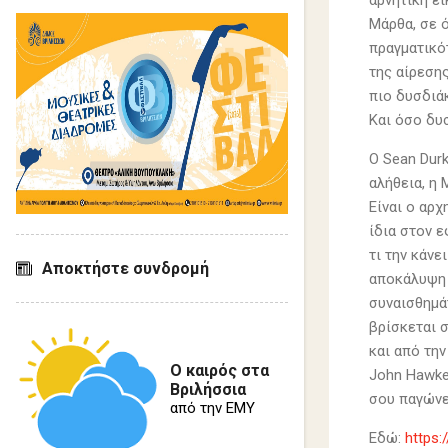
αρνητική ει
Μάρθα, σε ό
πραγματικότ
της αίρεσης
πιο δυσδιά
Και όσο δυσ
Ο Sean Dur
αλήθεια, η
Είναι ο αρ
ίδια στον 
τι την κάνε
Αποκτήστε συνδρομή
αποκάλυψη 
συναισθημά
βρίσκεται σ
και από τη
Ο καιρός στα
John Hawke
Βριλήσσια
σου παγώνε
από την ΕΜΥ
Εδώ:
https