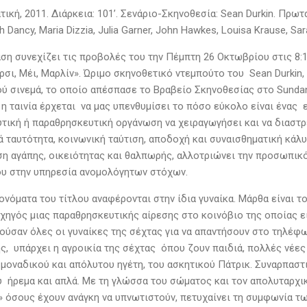
ική, 2011. Διάρκεια: 101’. Σενάριο-Σκηνοθεσία: Sean Durkin. Πρωτα
h Dancy, Maria Dizzia, Julia Garner, John Hawkes, Louisa Krause, 
άση συνεχίζει τις προβολές του την Πέμπτη 26 Οκτωβρίου στις 8:
ρσι, Μέι, Μαρλίν». Ώριμο σκηνοθετικό ντεμπούτο του Sean Durkin,
ού σινεμά, το οποίο απέσπασε το Βραβείο Σκηνοθεσίας στο Sundan
 η ταινία έρχεται να μας υπενθυμίσει το πόσο εύκολο είναι ένας
υτική ή παραθρησκευτική οργάνωση να χειραγωγήσει και να διαστ
ά ταυτότητα, κοινωνική ταύτιση, αποδοχή και συναισθηματική κάλυ
η αγάπης, οικειότητας και θαλπωρής, αλλοτριώνει την προσωπικότ
ου στην υπηρεσία ανομολόγητων στόχων.
 ονόματα του τίτλου αναφέρονται στην ίδια γυναίκα. Μάρθα είναι τ
χηγός μιας παραθρησκευτικής αίρεσης στο κοινόβιο της οποίας ε
ούσαν όλες οι γυναίκες της σέχτας για να απαντήσουν στο τηλέφω
, υπάρχει η αγροικία της σέχτας όπου ζουν παιδιά, πολλές νέες 
 μοναδικού και απόλυτου ηγέτη, του ασκητικού Πάτρικ. Συναρπαστ
υ ήρεμα και απλά. Με τη γλώσσα του σώματος και τον απολυταρχικ
» όσους έχουν ανάγκη να υπνωτιστούν, πετυχαίνει τη συμφωνία τω