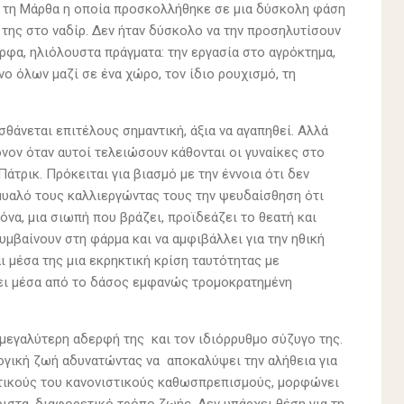
ια τη Μάρθα η οποία προσκολλήθηκε σε μια δύσκολη φάση
 της στο ναδίρ. Δεν ήταν δύσκολο να την προσηλυτίσουν
ρφα, ηλιόλουστα πράγματα: την εργασία στο αγρόκτημα,
ο όλων μαζί σε ένα χώρο, τον ίδιο ρουχισμό, τη
θάνεται επιτέλους σημαντική, άξια να αγαπηθεί. Αλλά
όνον όταν αυτοί τελειώσουν κάθονται οι γυναίκες στο
άτρικ. Πρόκειται για βιασμό με την έννοια ότι δεν
 μυαλό τους καλλιεργώντας τους την ψευδαίσθηση ότι
κόνα, μια σιωπή που βράζει, προϊδεάζει το θεατή και
υμβαίνουν στη φάρμα και να αμφιβάλλει για την ηθική
αι μέσα της μια εκρηκτική κρίση ταυτότητας με
άει μέσα από το δάσος εμφανώς τρομοκρατημένη
μεγαλύτερη αδερφή της και τον ιδιόρρυθμο σύζυγο της.
λογική ζωή αδυνατώντας να αποκαλύψει την αλήθεια για
υκτικούς του κανονιστικούς καθωσπρεπισμούς, μορφώνει