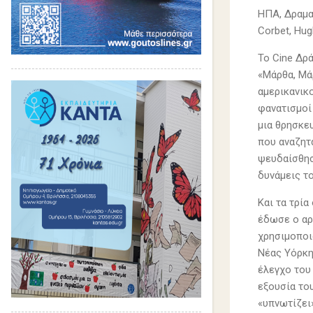
ΗΠΑ, Δραματ
Corbet, Hug
To Cine Δρ
«Μάρθα, Μά
αμερικανικ
φανατισμοί
μια θρησκε
που αναζητ
ψευδαίσθησ
δυνάμεις τ
Και τα τρία
έδωσε ο αρ
χρησιμοποι
Νέας Υόρκης
έλεγχο του
εξουσία το
«υπνωτίζει