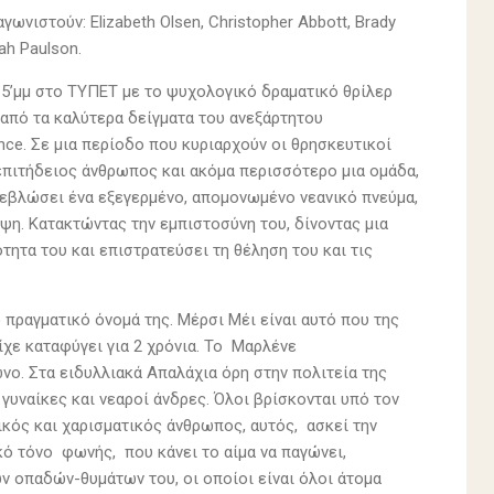
γωνιστούν: Elizabeth Olsen, Christopher Abbott, Brady
Sarah Paulson.
15’μμ στο ΤΥΠΕΤ με το ψυχολογικό δραματικό θρίλερ
 από τα καλύτερα δείγματα του ανεξάρτητου
ce. Σε μια περίοδο που κυριαρχούν οι θρησκευτικοί
 επιτήδειος άνθρωπος και ακόμα περισσότερο μια ομάδα,
ρεβλώσει ένα εξεγερμένο, απομονωμένο νεανικό πνεύμα,
ψη. Κατακτώντας την εμπιστοσύνη του, δίνοντας μια
ητα του και επιστρατεύσει τη θέληση του και τις
ο πραγματικό όνομά της. Μέρσι Μέι είναι αυτό που της
ίχε καταφύγει για 2 χρόνια. Το Μαρλένε
νο. Στα ειδυλλιακά Απαλάχια όρη στην πολιτεία της
γυναίκες και νεαροί άνδρες. Όλοι βρίσκονται υπό τον
ικός και χαρισματικός άνθρωπος, αυτός, ασκεί την
ό τόνο φωνής, που κάνει το αίμα να παγώνει,
ν οπαδών-θυμάτων του, οι οποίοι είναι όλοι άτομα