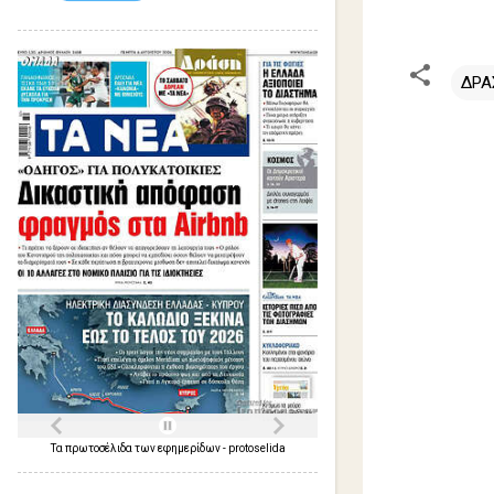
ΔΡΑ
Σ
χ
ό
λ
ι
α
Τα
πρωτοσέλιδα
των
εφημερίδων
-
protoselida