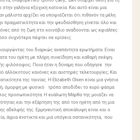
ριστα, διαφορετικό τρόπο ζωής. Δεν υπάρχει θέση για τη
 στην γαλήνια εξοχική κατοικία. Και αυτό είναι μια
ταν μάλιστα αρχίζει να υποψιάζεται ότι πιθανόν τα μέλη
ην πραγματικότητα και την ψευδαίσθηση γίνεται όλο και
ικόνες από τη ζωή στο κοινόβιο αναδύονται ως εφιάλτες
τόσο συχνότερα πέφτει σε κρίσεις.
μιουργώντας του διαρκώς αναπάντητα ερωτήματα. Είναι
ατα του ηγέτη με πλήρη συνείδηση και καθαρή σκέψη;
στής φιλόσοφος; Ποια ήταν η δύναμη που οδήγησε την
πό αλλόκοτους κανόνες και αυστηρές τελετουργίες; Και
ικότητα της ταινίας. Η Elizabeth Olsen είναι μια γνήσια
κή, όμορφη με φυσικό τρόπο αποδίδει το ευρύ φάσμα
λος προσωπικότητα. Η ευάλωτη Μάρθα της μοιάζει να
ότητας και την εξάρτηση της από τον ηγέτη από τη μια
ης αδελφής της. Ερμηνευτική αποκάλυψη είναι και ο
, άγρια ένστικτα και μια υπόγεια σατανικότητα, που