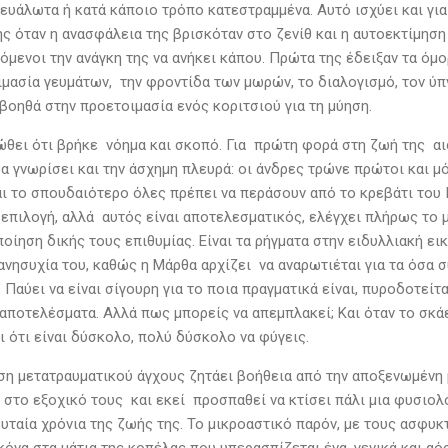
 ευάλωτα ή κατά κάποιο τρόπο κατεστραμμένα. Αυτό ισχύει και γ
ης όταν η ανασφάλεια της βρισκόταν στο ζενίθ και η αυτοεκτίμηση
όμενοι την ανάγκη της να ανήκει κάπου. Πρώτα της έδειξαν τα όμο
ιμασία γευμάτων, την φροντίδα των μωρών, το διαλογισμό, τον ύπν
βοηθά στην προετοιμασία ενός κοριτσιού για τη μύηση.
ώθει ότι βρήκε νόημα και σκοπό. Για πρώτη φορά στη ζωή της αισ
θα γνωρίσει και την άσχημη πλευρά: οι άνδρες τρώνε πρώτοι και μ
ι το σπουδαιότερο όλες πρέπει να περάσουν από το κρεβάτι του Π
 επιλογή, αλλά αυτός είναι αποτελεσματικός, ελέγχει πλήρως το
ποίηση δικής τους επιθυμίας. Είναι τα ρήγματα στην ειδυλλιακή ει
νησυχία του, καθώς η Μάρθα αρχίζει να αναρωτιέται για τα όσα σ
 Παύει να είναι σίγουρη για το ποια πραγματικά είναι, πυροδοτείτ
αποτελέσματα. Αλλά πως μπορείς να απεμπλακεί; Και όταν το σκ
ι ότι είναι δύσκολο, πολύ δύσκολο να φύγεις.
ση μετατραυματικού άγχους ζητάει βοήθεια από την αποξενωμένη 
 στο εξοχικό τους και εκεί προσπαθεί να κτίσει πάλι μια φυσιο
ευταία χρόνια της ζωής της. Το μικροαστικό παρόν, με τους ασφ