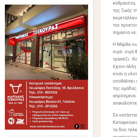
εύθραυστα,
της ζωής τ
εκμεταλλευ
την προετο
σημασία να 
Η Μάρθα νι
σιγά- σιγά 
τραπέζι. Κα
έχουν άλλη
είναι η υλο
υποθάλπει α
της ομάδας.
απρόσμενα 
ανακαλύπτε
Σε κατάστα
Καταφεύγει
τα δύο τελ