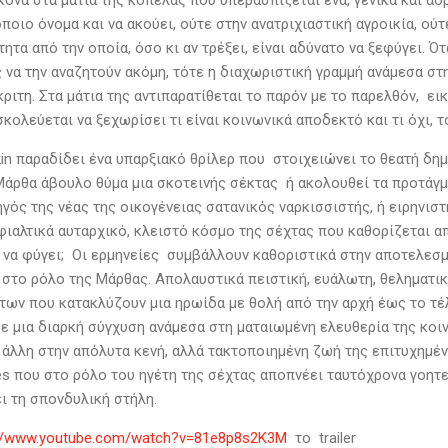
κόνα στα μάτια της κοπέλας που υπερασπίζεται ένα, γενικά και αό
ποιο όνομα και να ακούει, ούτε στην ανατριχιαστική αγροικία, ούτε
ητα από την οποία, όσο κι αν τρέξει, είναι αδύνατο να ξεφύγει. Ό
 να την αναζητούν ακόμη, τότε η διαχωριστική γραμμή ανάμεσα στ
κριτη. Στα μάτια της αντιπαρατίθεται το παρόν με το παρελθόν, ε
κολεύεται να ξεχωρίσει τι είναι κοινωνικά αποδεκτό και τι όχι, 
kin παραδίδει ένα υπαρξιακό θρίλερ που στοιχειώνει το θεατή δη
 Μάρθα άβουλο θύμα μια σκοτεινής σέκτας ή ακολουθεί τα προτάγμ
χηγός της νέας της οικογένειας σατανικός ναρκισσιστής, ή ειρηνι
εφιαλτικά αυταρχικό, κλειστό κόσμο της σέχτας που καθορίζεται α
ι να φύγει; Οι ερμηνείες συμβάλλουν καθοριστικά στην αποτελεσματ
στο ρόλο της Μάρθας. Απολαυστικά πειστική, ευάλωτη, θεληματι
των που κατακλύζουν μια ηρωίδα με θολή από την αρχή έως το τέ
ε μια διαρκή σύγχυση ανάμεσα στη ματαιωμένη ελευθερία της κοιν
ν άλλη στην απόλυτα κενή, αλλά τακτοποιημένη ζωή της επιτυχημέν
s που στο ρόλο του ηγέτη της σέχτας αποπνέει ταυτόχρονα γοητεία
ι τη σπονδυλική στήλη.
://www.youtube.com/watch?v=81e8p8s2K3M
το trailer