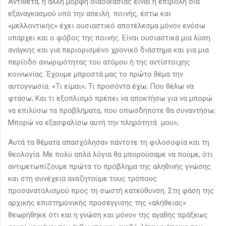
Αντίθετα, η άλλη μορφή διαδικασίας είναι η επιβολή δια
εξαναγκασμού υπό την απειλή ποινής, έστω και
«μελλοντικής» έχει ουσιαστικό αποτέλεσμα μόνον ενόσω
υπάρχει και ο φόβος της ποινής. Είναι ουσιαστικά μια λύση
ανάγκης και για περιορισμένο χρονικό διάστημα και για μια
περίοδο ανωριμότητας του ατόμου ή της αντίστοιχης
κοινωνίας. Έχουμε μπροστά μας το πρώτο θέμα την
αυτογνωσία. «Τι είμαι»; Τι προσόντα έχω; Που θέλω να
φτάσω; Και τι εξοπλισμό πρέπει να αποκτήσω για να μπορώ
να επιλύσω τα προβλήματα, που οπωσδήποτε θα συναντήσω;
Μπορώ να εξασφαλίσω αυτή την πληρότητά μου»;
Αυτά τα θέματα απασχόλησαν πάντοτε τη φιλοσοφία και τη
θεολογία. Με πολύ απλά λόγια θα μπορούσαμε να πούμε, ότι
αντιμετωπίζουμε πρώτα το πρόβλημα της αληθινής γνώσης
και στη συνέχεια αναζητούμε τους τρόπους
προσανατολισμού προς τη σωστή κατεύθυνση. Στη φάση της
αρχικής επιστημονικής προσέγγισης της «αλήθειας»
θεωρήθηκε ότι και η γνώση και μόνον της αγαθής πράξεως