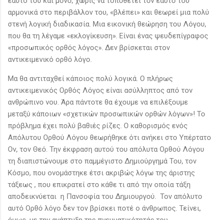
εαυτό του και μόνο, χωρίς να τοποθετεί τον εαυτό του
αρμονικά στο περιβάλλον του, «βλέπει» και θεωρεί μια πολύ
στενή λογική διαδικασία. Μια εικονική θεώρηση του Λόγου,
που θα τη λέγαμε «εκλογίκευση». Είναι ένας ψευδεπίγραφος
«προσωπικός ορθός λόγος». Δεν βρίσκεται στον
αντικειμενικό ορθό λόγο.
Μα θα αντιταχθεί κάποιος πολύ λογικά. Ο πλήρως
αντικειμενικός Ορθός Λόγος είναι ασύλληπτος από τον
ανθρώπινο νου. Άρα πάντοτε θα έχουμε να επιλέξουμε
μεταξύ κάποιων «σχετικών προσωπικών ορθών λόγων»! Το
πρόβλημα έχει πολύ βαθιές ρίζες. Ο καθορισμός ενός
Απόλυτου Ορθού Λόγου θεωρήθηκε ότι ανήκει στο Υπέρτατο
Ον, τον Θεό. Την έκφραση αυτού του απόλυτα Ορθού Λόγου
τη διαπιστώνουμε στο παμμέγιστο Δημιούργημά Του, τον
Κόσμο, που ονομάστηκε έτσι ακριβώς λόγω της άριστης
τάξεως , που επικρατεί στο κάθε τι από την οποία τάξη
αποδεικνύεται η Πανσοφία του Δημιουργού. Τον απόλυτο
αυτό Ορθό λόγο δεν τον βρίσκει ποτέ ο άνθρωπος. Τείνει,
όμως, με την ανάπτυξη της πνευματικότητάς του.