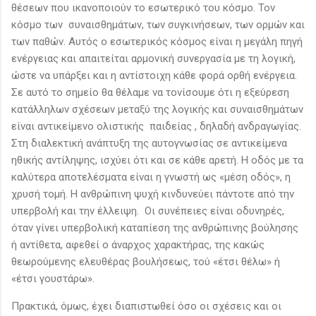
θέσεων που ικανοποιούν το εσωτερικό του κόσμο. Τον
κόσμο των συναισθημάτων, των συγκινήσεων, των ορμών και
των παθών. Αυτός ο εσωτερικός κόσμος είναι η μεγάλη πηγή
ενέργειας και απαιτείται αρμονική συνεργασία με τη λογική,
ώστε να υπάρξει και η αντίστοιχη κάθε φορά ορθή ενέργεια.
Σε αυτό το σημείο θα θέλαμε να τονίσουμε ότι η εξεύρεση
κατάλληλων σχέσεων μεταξύ της λογικής και συναισθημάτων
είναι αντικείμενο ολιστικής παιδείας , δηλαδή ανδραγωγίας.
Στη διαλεκτική ανάπτυξη της αυτογνωσίας σε αντικείμενα
ηθικής αντίληψης, ισχύει ότι και σε κάθε αρετή. Η οδός με τα
καλύτερα αποτελέσματα είναι η γνωστή ως «μέση οδός», η
χρυσή τομή. Η ανθρώπινη ψυχή κινδυνεύει πάντοτε από την
υπερβολή και την έλλειψη. Οι συνέπειες είναι οδυνηρές,
όταν γίνει υπερβολική καταπίεση της ανθρώπινης βούλησης
ή αντίθετα, αφεθεί ο άναρχος χαρακτήρας, της κακώς
θεωρούμενης ελευθέρας βουλήσεως, τού «έτσι θέλω» ή
«έτσι γουστάρω».
Πρακτικά, όμως, έχει διαπιστωθεί όσο οι σχέσεις και οι