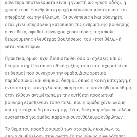
καλύτερα αποτελέσματα είναι η γνωστή ως «μέση οδός», η
χρυσή τομή. Η ανθρώπινη ψυχή κινδυνεύει πάντοτε από την
υπερβολή και την έλλειψη. Οι συνέπειες είναι οδυνηρές,
όταν γίνει υπερβολική καταπίεση της ανθρώπινης βούλησης
ή αντίθετα, αφεθεί ο άναρχος χαρακτήρας, της κακώς
θεωρούμενης ελευθέρας βουλήσεως, τού «έτσι θέλω» ή
«έτσι γουστάρω».
Πρακτικά, όμως, έχει διαπιστωθεί όσο οι σχέσεις και οι
δεσμοί στηρίζονται σε ηθικές αξίες τόσο πιο ισχυροί είναι
οι δεσμοί που συνέχουν την ομάδα. Διαφορετικά
παραδοσιακοί και εθιμικοί δεσμοί, όπως η κοινή καταγωγή, η
εντοπιότητα, κοινή γλώσσα, ακόμη και τα κοινά ήθη και έθιμα,
όταν έλθουν αντιμέτωπα με την αντίθετη προσωπική
βούληση εξασθενούν τόσο πολύ, που η ομάδα χάνει ακόμη
και τη στοιχειώδη συνοχή της. Τότε, δεν μπορούμε να μιλάμε
ουσιαστικά για ομάδα, παρά για συνονθύλευμα ανθρώπων.
Το θέμα του προσδιορισμού των στοιχείων εκείνων, τα
οποία συμβάλλουν στην ανάπτυξη της ηθικής συγκρότησης,