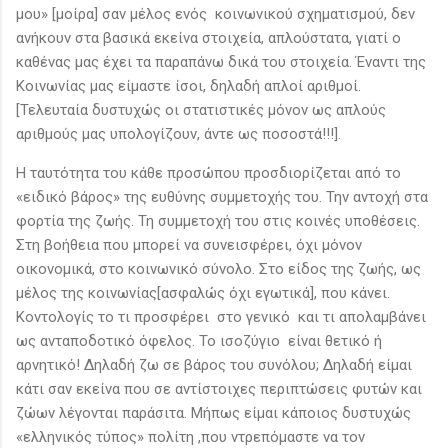
μου» [μοίρα] σαν μέλος ενός κοινωνικού σχηματισμού, δεν
ανήκουν στα βασικά εκείνα στοιχεία, απλούστατα, γιατί ο
καθένας μας έχει τα παραπάνω δικά του στοιχεία. Έναντι της
Κοινωνίας μας είμαστε ίσοι, δηλαδή απλοί αριθμοί.
[Τελευταία δυστυχώς οι στατιστικές μόνον ως απλούς
αριθμούς μας υπολογίζουν, άντε ως ποσοστά!!!].
Η ταυτότητα του κάθε προσώπου προσδιορίζεται από το
«ειδικό βάρος» της ευθύνης συμμετοχής του. Την αντοχή στα
φορτία της ζωής. Τη συμμετοχή του στις κοινές υποθέσεις.
Στη βοήθεια που μπορεί να συνεισφέρει, όχι μόνον
οικονομικά, στο κοινωνικό σύνολο. Στο είδος της ζωής, ως
μέλος της κοινωνίας[ασφαλώς όχι εγωτικά], που κάνει.
Κοντολογίς το τι προσφέρει στο γενικό και τι απολαμβάνει
ως ανταποδοτικό όφελος. Το ισοζύγιο είναι θετικό ή
αρνητικό! Δηλαδή ζω σε βάρος του συνόλου; Δηλαδή είμαι
κάτι σαν εκείνα που σε αντίστοιχες περιπτώσεις φυτών και
ζώων λέγονται παράσιτα. Μήπως είμαι κάποιος δυστυχώς
«ελληνικός τύπος» πολίτη ,που ντρεπόμαστε να τον