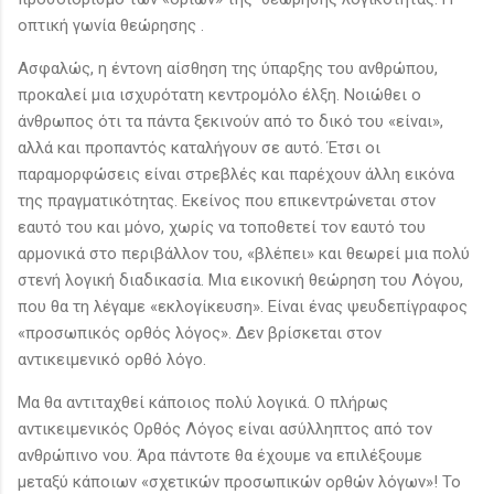
οπτική γωνία θεώρησης .
Ασφαλώς, η έντονη αίσθηση της ύπαρξης του ανθρώπου,
προκαλεί μια ισχυρότατη κεντρομόλο έλξη. Νοιώθει ο
άνθρωπος ότι τα πάντα ξεκινούν από το δικό του «είναι»,
αλλά και προπαντός καταλήγουν σε αυτό. Έτσι οι
παραμορφώσεις είναι στρεβλές και παρέχουν άλλη εικόνα
της πραγματικότητας. Εκείνος που επικεντρώνεται στον
εαυτό του και μόνο, χωρίς να τοποθετεί τον εαυτό του
αρμονικά στο περιβάλλον του, «βλέπει» και θεωρεί μια πολύ
στενή λογική διαδικασία. Μια εικονική θεώρηση του Λόγου,
που θα τη λέγαμε «εκλογίκευση». Είναι ένας ψευδεπίγραφος
«προσωπικός ορθός λόγος». Δεν βρίσκεται στον
αντικειμενικό ορθό λόγο.
Μα θα αντιταχθεί κάποιος πολύ λογικά. Ο πλήρως
αντικειμενικός Ορθός Λόγος είναι ασύλληπτος από τον
ανθρώπινο νου. Άρα πάντοτε θα έχουμε να επιλέξουμε
μεταξύ κάποιων «σχετικών προσωπικών ορθών λόγων»! Το