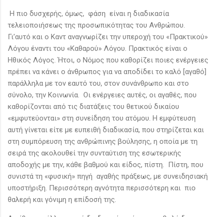
Η πιο δυσχερής, όμως, φάση είναι η διαδικασία
τελειοποιήσεως της προσωπικότητας του Ανθρώπου.
Γι’αυτό και ο Καντ αναγνωρίζει την υπεροχή του «Πρακτικού»
Λόγου έναντι του «Καθαρού» Λόγου. Πρακτικός είναι ο
Ηθικός Λόγος. Ήτοι, ο Νόμος που καθορίζει ποιες ενέργειες
πρέπει να κάνει ο άνθρωπος για να αποδίδει το καλό [αγαθό]
παράλληλα με τον εαυτό του, στον συνάνθρωπο και στο
σύνολο, την Κοινωνία. Οι ενέργειες αυτές, οι αγαθές, που
καθορίζονται από τις διατάξεις του θετικού δικαίου
«εμφυτεύονται» στη συνείδηση του ατόμου. Η εμφύτευση
αυτή γίνεται είτε με ευπειθή διαδικασία, που στηρίζεται και
στη συμπόρευση της ανθρώπινης βούλησης, η οποία με τη
σειρά της ακολουθεί την συνταύτιση της εσωτερικής
αποδοχής με την, κάθε βαθμού και είδος, πίστη. Πίστη, που
συνιστά τη «φυσική» πηγή αγαθής πράξεως, με συνειδησιακή
υποστήριξη. Περισσότερη αγνότητα περισσότερη και πιο
θαλερή και γόνιμη η επίδοσή της.