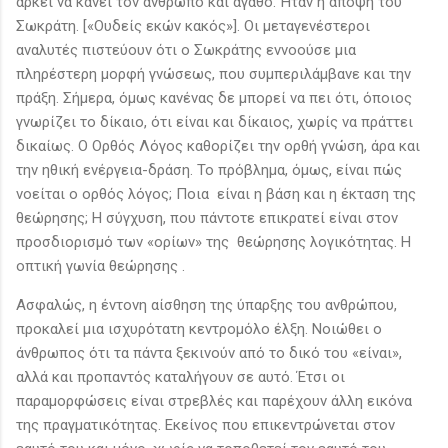
αρκεί να κάνει τον άνθρωπο και αγαθό. Ήταν η άποψη του
Σωκράτη. [«Ουδείς εκών κακός»]. Οι μεταγενέστεροι
αναλυτές πιστεύουν ότι ο Σωκράτης εννοούσε μια
πληρέστερη μορφή γνώσεως, που συμπεριλάμβανε και την
πράξη. Σήμερα, όμως κανένας δε μπορεί να πει ότι, όποιος
γνωρίζει το δίκαιο, ότι είναι και δίκαιος, χωρίς να πράττει
δικαίως. Ο Ορθός Λόγος καθορίζει την ορθή γνώση, άρα και
την ηθική ενέργεια-δράση. Το πρόβλημα, όμως, είναι πώς
νοείται ο ορθός λόγος; Ποια είναι η βάση και η έκταση της
θεώρησης; Η σύγχυση, που πάντοτε επικρατεί είναι στον
προσδιορισμό των «ορίων» της θεώρησης λογικότητας. Η
οπτική γωνία θεώρησης .
Ασφαλώς, η έντονη αίσθηση της ύπαρξης του ανθρώπου,
προκαλεί μια ισχυρότατη κεντρομόλο έλξη. Νοιώθει ο
άνθρωπος ότι τα πάντα ξεκινούν από το δικό του «είναι»,
αλλά και προπαντός καταλήγουν σε αυτό. Έτσι οι
παραμορφώσεις είναι στρεβλές και παρέχουν άλλη εικόνα
της πραγματικότητας. Εκείνος που επικεντρώνεται στον