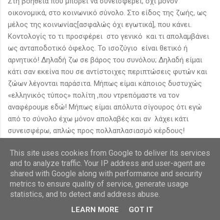
Στη βοήθεια που μπορεί να συνεισφέρει, όχι μόνον
οικονομικά, στο κοινωνικό σύνολο. Στο είδος της ζωής, ως
μέλος της κοινωνίας[ασφαλώς όχι εγωτικά], που κάνει.
Κοντολογίς το τι προσφέρει στο γενικό και τι απολαμβάνει
ως ανταποδοτικό όφελος. Το ισοζύγιο είναι θετικό ή
αρνητικό! Δηλαδή ζω σε βάρος του συνόλου; Δηλαδή είμαι
κάτι σαν εκείνα που σε αντίστοιχες περιπτώσεις φυτών και
ζώων λέγονται παράσιτα. Μήπως είμαι κάποιος δυστυχώς
«ελληνικός τύπος» πολίτη ,που ντρεπόμαστε να τον
αναφέρουμε εδώ! Μήπως είμαι απόλυτα σίγουρος ότι εγώ
από το σύνολο έχω μόνον απολαβές και αν λάχει κάτι
συνεισφέρω, απλώς προς πολλαπλασιασμό κέρδους!
Μπορώ να διαγνώσω με ειλικρίνεια την «πραγματικότητα»;
This site uses cookies from Google to deliver its services
Πού έγκειται η πληγή του προβλήματος; Έχω προσωπική
and to analyze traffic. Your IP address and user-agent are
συμμετοχή στη κατάσταση που έχει δημιουργηθεί! Ποια είναι
shared with Google along with performance and security
metrics to ensure quality of service, generate usage
η «αλήθεια»; Μήπως βλέπω πολύ κοντά στον εαυτό μου;
statistics, and to detect and address abuse.
Βλέπω άραγε κάπου ευρύτερα και τοπικά και χρονικά! Μήπως
τα συμπεράσματα που βγάζω είναι πλαστά! Μήπως λαμβάνω
LEARN MORE
GOT IT