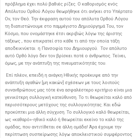
πρόβλημα έχει πολύ βαθιές ρίζες. Ο καθορισμός ενός
Απόλυτου Ορθού Λόγου θεωρήθηκε ότι ανήκει στο Υπέρτατο
Ον, τον Θεό. Την έκφραση αυτού του απόλυτα Ορθού Λόγου
τη διαπιστώνουμε στο παμμέγιστο Δημιούργημά Του, τον
Κόσμο, που ονομάστηκε έτσι ακριβώς λόγω της άριστης
τάξεως , που επικρατεί στο κάθε τι από την οποία τάξη
αποδεικνύεται η Πανσοφία του Δημιουργού. Τον απόλυτο
αυτό Ορθό λόγο δεν τον βρίσκει ποτέ ο άνθρωπος. Τείνει,
όμως, με την ανάπτυξη της πνευματικότητάς του.
Επί πλέον, επειδή η ανάγκη Ηθικής προέκυψε από την
ανάπτυξη αγαθών [μη κακών] σχέσεων με τους λοιπούς
συνανθρώπους μας τότε ένα ασφαλέστερο κριτήριο είναι μια
γενικότερη συλλογική κατεύθυνση. Το τι θεωρείται καλό από
περισσότερους μετόχους της συλλογικότητας. Και εδώ
προκύπτει μια άλλη σύγχυση. Το συλλογικό καλό θεωρείται,
ως «καθαρό»-ηθικό καλό ή θεωρείται εκείνο το καλό της
ομάδας, που αντιτίθεται σε άλλη ομάδα! Άρα έχουμε την
περίπτωση συσπείρωσης λόγω αποκλειστικού συμφέροντος