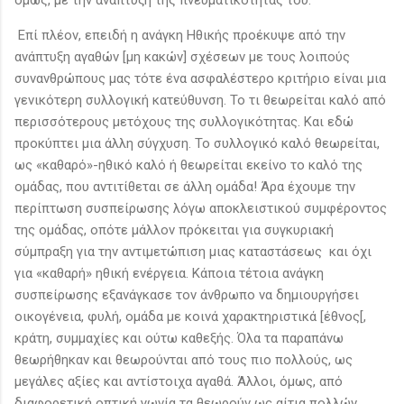
Επί πλέον, επειδή η ανάγκη Ηθικής προέκυψε από την
ανάπτυξη αγαθών [μη κακών] σχέσεων με τους λοιπούς
συνανθρώπους μας τότε ένα ασφαλέστερο κριτήριο είναι μια
γενικότερη συλλογική κατεύθυνση. Το τι θεωρείται καλό από
περισσότερους μετόχους της συλλογικότητας. Και εδώ
προκύπτει μια άλλη σύγχυση. Το συλλογικό καλό θεωρείται,
ως «καθαρό»-ηθικό καλό ή θεωρείται εκείνο το καλό της
ομάδας, που αντιτίθεται σε άλλη ομάδα! Άρα έχουμε την
περίπτωση συσπείρωσης λόγω αποκλειστικού συμφέροντος
της ομάδας, οπότε μάλλον πρόκειται για συγκυριακή
σύμπραξη για την αντιμετώπιση μιας καταστάσεως και όχι
για «καθαρή» ηθική ενέργεια. Κάποια τέτοια ανάγκη
συσπείρωσης εξανάγκασε τον άνθρωπο να δημιουργήσει
οικογένεια, φυλή, ομάδα με κοινά χαρακτηριστικά [έθνος[,
κράτη, συμμαχίες και ούτω καθεξής. Όλα τα παραπάνω
θεωρήθηκαν και θεωρούνται από τους πιο πολλούς, ως
μεγάλες αξίες και αντίστοιχα αγαθά. Άλλοι, όμως, από
διαφορετική οπτική γωνία τα θεωρούν ως αίτια πολλών