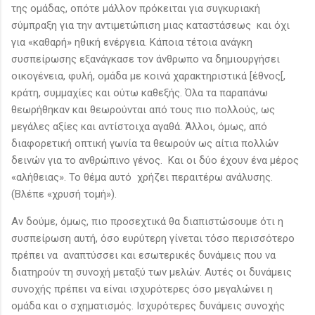
της ομάδας, οπότε μάλλον πρόκειται για συγκυριακή
σύμπραξη για την αντιμετώπιση μιας καταστάσεως και όχι
για «καθαρή» ηθική ενέργεια. Κάποια τέτοια ανάγκη
συσπείρωσης εξανάγκασε τον άνθρωπο να δημιουργήσει
οικογένεια, φυλή, ομάδα με κοινά χαρακτηριστικά [έθνος[,
κράτη, συμμαχίες και ούτω καθεξής. Όλα τα παραπάνω
θεωρήθηκαν και θεωρούνται από τους πιο πολλούς, ως
μεγάλες αξίες και αντίστοιχα αγαθά. Άλλοι, όμως, από
διαφορετική οπτική γωνία τα θεωρούν ως αίτια πολλών
δεινών για το ανθρώπινο γένος. Και οι δύο έχουν ένα μέρος
«αλήθειας». Το θέμα αυτό χρήζει περαιτέρω ανάλυσης.
(Βλέπε «χρυσή τομή»).
Αν δούμε, όμως, πιο προσεχτικά θα διαπιστώσουμε ότι η
συσπείρωση αυτή, όσο ευρύτερη γίνεται τόσο περισσότερο
πρέπει να αναπτύσσει και εσωτερικές δυνάμεις που να
διατηρούν τη συνοχή μεταξύ των μελών. Αυτές οι δυνάμεις
συνοχής πρέπει να είναι ισχυρότερες όσο μεγαλώνει η
ομάδα και ο σχηματισμός. Ισχυρότερες δυνάμεις συνοχής