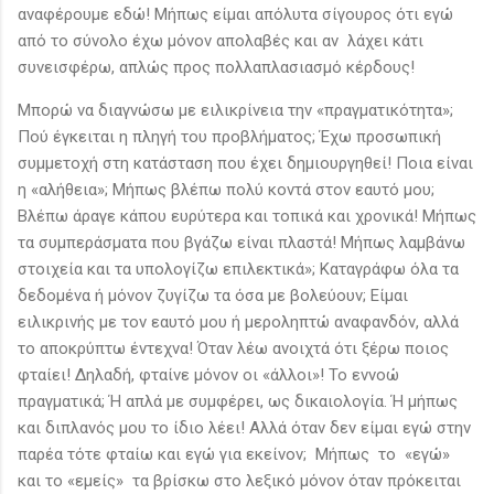
αναφέρουμε εδώ! Μήπως είμαι απόλυτα σίγουρος ότι εγώ
από το σύνολο έχω μόνον απολαβές και αν λάχει κάτι
συνεισφέρω, απλώς προς πολλαπλασιασμό κέρδους!
Μπορώ να διαγνώσω με ειλικρίνεια την «πραγματικότητα»;
Πού έγκειται η πληγή του προβλήματος; Έχω προσωπική
συμμετοχή στη κατάσταση που έχει δημιουργηθεί! Ποια είναι
η «αλήθεια»; Μήπως βλέπω πολύ κοντά στον εαυτό μου;
Βλέπω άραγε κάπου ευρύτερα και τοπικά και χρονικά! Μήπως
τα συμπεράσματα που βγάζω είναι πλαστά! Μήπως λαμβάνω
στοιχεία και τα υπολογίζω επιλεκτικά»; Καταγράφω όλα τα
δεδομένα ή μόνον ζυγίζω τα όσα με βολεύουν; Είμαι
ειλικρινής με τον εαυτό μου ή μεροληπτώ αναφανδόν, αλλά
το αποκρύπτω έντεχνα! Όταν λέω ανοιχτά ότι ξέρω ποιος
φταίει! Δηλαδή, φταίνε μόνον οι «άλλοι»! Το εννοώ
πραγματικά; Ή απλά με συμφέρει, ως δικαιολογία. Ή μήπως
και διπλανός μου το ίδιο λέει! Αλλά όταν δεν είμαι εγώ στην
παρέα τότε φταίω και εγώ για εκείνον; Μήπως το «εγώ»
και το «εμείς» τα βρίσκω στο λεξικό μόνον όταν πρόκειται