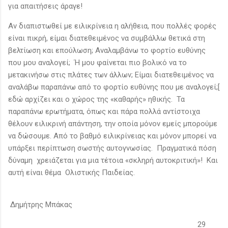
για απαιτήσεις άραγε!
Αν διαπιστωθεί με ειλικρίνεια η αλήθεια, που πολλές φορές
είναι πικρή, είμαι διατεθειμένος να συμβάλλω θετικά στη
βελτίωση και επούλωση; Αναλαμβάνω το φορτίο ευθύνης
που μου αναλογεί; Ή μου φαίνεται πιο βολικό να το
μετακινήσω στις πλάτες των άλλων; Είμαι διατεθειμένος να
αναλάβω παραπάνω από το φορτίο ευθύνης που με αναλογεί;[
εδώ αρχίζει και ο χώρος της «καθαρής» ηθικής. Τα
παραπάνω ερωτήματα, όπως και πάρα πολλά αντίστοιχα
θέλουν ειλικρινή απάντηση, την οποία μόνον εμείς μπορούμε
να δώσουμε. Από το βαθμό ειλικρίνειας και μόνον μπορεί να
υπάρξει περίπτωση σωστής αυτογνωσίας. Πραγματικά πόση
δύναμη χρειάζεται για μια τέτοια «σκληρή αυτοκριτική»! Και
αυτή είναι θέμα Ολιστικής Παιδείας.
Δημήτρης Μπάκας
29