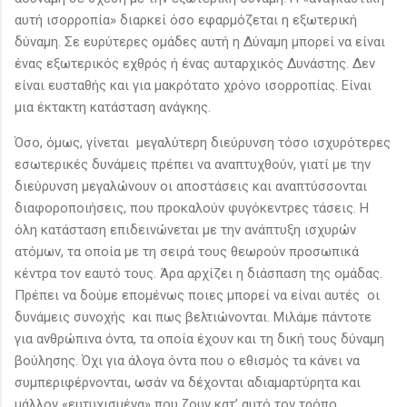
αυτή ισορροπία» διαρκεί όσο εφαρμόζεται η εξωτερική
δύναμη. Σε ευρύτερες ομάδες αυτή η Δύναμη μπορεί να είναι
ένας εξωτερικός εχθρός ή ένας αυταρχικός Δυνάστης. Δεν
είναι ευσταθής και για μακρότατο χρόνο ισορροπίας. Είναι
μια έκτακτη κατάσταση ανάγκης.
Όσο, όμως, γίνεται μεγαλύτερη διεύρυνση τόσο ισχυρότερες
εσωτερικές δυνάμεις πρέπει να αναπτυχθούν, γιατί με την
διεύρυνση μεγαλώνουν οι αποστάσεις και αναπτύσσονται
διαφοροποιήσεις, που προκαλούν φυγόκεντρες τάσεις. Η
όλη κατάσταση επιδεινώνεται με την ανάπτυξη ισχυρών
ατόμων, τα οποία με τη σειρά τους θεωρούν προσωπικά
κέντρα τον εαυτό τους. Άρα αρχίζει η διάσπαση της ομάδας.
Πρέπει να δούμε επομένως ποιες μπορεί να είναι αυτές οι
δυνάμεις συνοχής και πως βελτιώνονται. Μιλάμε πάντοτε
για ανθρώπινα όντα, τα οποία έχουν και τη δική τους δύναμη
βούλησης. Όχι για άλογα όντα που ο εθισμός τα κάνει να
συμπεριφέρνονται, ωσάν να δέχονται αδιαμαρτύρητα και
μάλλον «ευτυχισμένα» που ζουν κατ’ αυτό τον τρόπο.