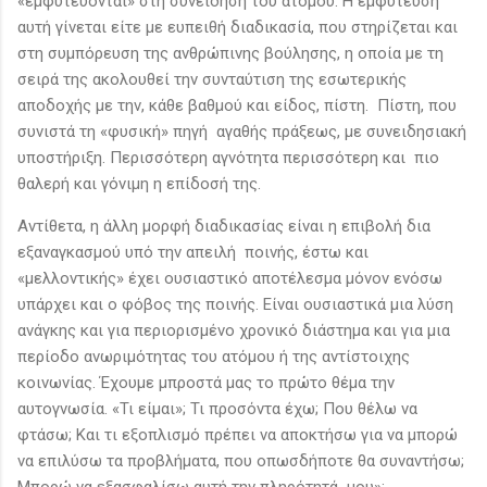
«εμφυτεύονται» στη συνείδηση του ατόμου. Η εμφύτευση
αυτή γίνεται είτε με ευπειθή διαδικασία, που στηρίζεται και
στη συμπόρευση της ανθρώπινης βούλησης, η οποία με τη
σειρά της ακολουθεί την συνταύτιση της εσωτερικής
αποδοχής με την, κάθε βαθμού και είδος, πίστη. Πίστη, που
συνιστά τη «φυσική» πηγή αγαθής πράξεως, με συνειδησιακή
υποστήριξη. Περισσότερη αγνότητα περισσότερη και πιο
θαλερή και γόνιμη η επίδοσή της.
Αντίθετα, η άλλη μορφή διαδικασίας είναι η επιβολή δια
εξαναγκασμού υπό την απειλή ποινής, έστω και
«μελλοντικής» έχει ουσιαστικό αποτέλεσμα μόνον ενόσω
υπάρχει και ο φόβος της ποινής. Είναι ουσιαστικά μια λύση
ανάγκης και για περιορισμένο χρονικό διάστημα και για μια
περίοδο ανωριμότητας του ατόμου ή της αντίστοιχης
κοινωνίας. Έχουμε μπροστά μας το πρώτο θέμα την
αυτογνωσία. «Τι είμαι»; Τι προσόντα έχω; Που θέλω να
φτάσω; Και τι εξοπλισμό πρέπει να αποκτήσω για να μπορώ
να επιλύσω τα προβλήματα, που οπωσδήποτε θα συναντήσω;
Μπορώ να εξασφαλίσω αυτή την πληρότητά μου»;