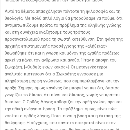
Αυτά τα θέματα απασχόλησαν πάντοτε τη φιλοσοφία και τη
θεολογία. Με πολύ απλά λόγια θα μπορούσαμε να πούμε, ότι
αντιμετωπίζουμε πρώτα το πρόβλημα της αληθινής γνώσης
και στη συνέχεια αναζητούμε τους τρόπους
προσανατολισμού προς τη σωστή κατεύθυνση. Στη φάση της
αρχικής επιστημονικής προσέγγισης της «αλήθειας»
θεωρήθηκε ότι και η γνώση και μόνον της αγαθής πράξεως
αρκεί να κάνει τον άνθρωπο και αγαθό. Ήταν η άποψη του
Σωκράτη. [«Ουδείς εκών κακός»]. Οι μεταγενέστεροι
αναλυτές πιστεύουν ότι ο Σωκράτης εννοούσε μια
πληρέστερη μορφή γνώσεως, που συμπεριλάμβανε και την
πράξη. Σήμερα, όμως κανένας δε μπορεί να πει ότι, όποιος
γνωρίζει το δίκαιο, ότι είναι και δίκαιος, χωρίς να πράττει
δικαίως. Ο Ορθός Λόγος καθορίζει την ορθή γνώση, άρα και
την ηθική ενέργεια-δράση. Το πρόβλημα, όμως, είναι πώς
νοείται ο ορθός λόγος; Ποια είναι η βάση και η έκταση της
θεώρησης; Η σύγχυση, που πάντοτε επικρατεί είναι στον
προσδιορισμό των «ορίων» της θεώρησης λογικότητας. Η