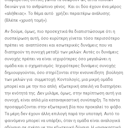
δεινών για το ανθρώπινο γένος. Και οι δύο έχουν ένα μέρος
«αλήθειας». Το θέμα αυτό χρήζει περαιτέρω ανάλυσης.
(Βλέπε «χρυσή τομή»).
Αν δούμε, όμως, πιο προσεχτικά θα διαπιστώσουμε ότι η
συσπείρωση αυτή, όσο ευρύτερη γίνεται τόσο περισσότερο
πρέπει να αναπτύσσει και εσωτερικές δυνάμεις που να
διατηρούν τη συνοχή μεταξύ των μελών. Αυτές οι δυνάμεις
συνοχής πρέπει να είναι ισχυρότερες όσο μεγαλώνει η
ομάδα και ο σχηματισμός. Ισχυρότερες δυνάμεις συνοχής
δημιουργούνται, όσο στηρίζονται στην ενσυνείδητη βούληση
των μελών για συμμετοχή. Κοντολογίς, μια μικρή ομάδα
μπορεί και με την πιο απλή εξωτερική απειλή να διατηρήσει
την ενότητά της. Δεν μιλάμε, όμως, στην περίπτωση αυτή για
συνοχή, είναι απλά μία καταναγκαστική συνύπαρξη. Τα πάντα
προσαρμόζονται στην εξωτερική βία που προκαλεί το φόβο.
Τα μέρη δεν έχουν άλλη επιλογή παρά την υποταγή. Αυτό το
φαινόμενο μπορεί να υπάρξει, όταν η ομάδα είναι αναλογικά
αδύναμη σε σχέση με την εξωτερική δύναμη. Η «αναγκαστική