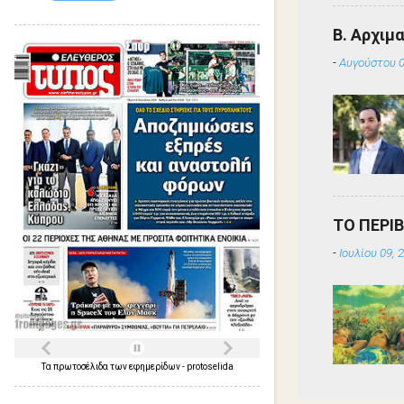
Β. Αρχιμ
-
Αυγούστου 0
ΤΟ ΠΕΡΙ
-
Ιουλίου 09, 
Τα
πρωτοσέλιδα
των
εφημερίδων
-
protoselida