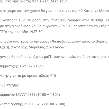
ν στο νησί για τις πολιτικές ιδέες τους.
 στο χώρο και τον χρόνο θα γίνει από την ιστορικό Κατερίνα Μπαλ
υνάντησης είναι το ρολόι στην πόλη του Λαυρίου στις 10.00πμ. Η 
με στη Μακρόνησο και θα συγκεντρωθούμε μπροστά από το κτήριο
ΕΤΟ) την περίοδο 1947-50.
ια όσοι από εμάς το επιθυμούν θα πεζοπορίσουν προς το βόρειο τ
 χλμ), συνολικής διάρκειας 2,5-3 ωρών.
οντες θα πρέπει να έχουν μαζί τους ένα σνάκ, νερό, αντιανεμικό-
συμμετοχής είναι €25 ευρώ.
θέσης γίνεται με προκαταβολή €15.
συμμετοχής:
ιαμπάνος 6977740889 (10.00 – 14.00)
κι της Δράσης 2111165797 (18.00-20.00)