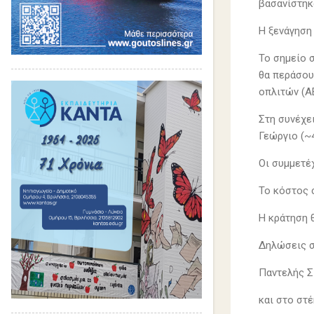
βασανίστηκα
Η ξενάγηση
Το σημείο σ
θα περάσου
οπλιτών (Α
Στη συνέχε
Γεώργιο (~4
Οι συμμετέχ
Το κόστος 
Η κράτηση 
Δηλώσεις 
Παντελής Σ
και στο στέ