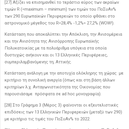
[27] Αξίζει να επισημανθεί το τεράστιο εύρος των ακραίων
τιμών R (=maximum – minimum) των τιμών του ΠοΣυΑν%
των 290 Ευρωπαϊκών Περιφερειών το οποίο φθάνει στο
αστρονομικό μέγεθος του R=28,4% -1,2%= 27,2% (WOW!).
Κατάσταση που αποκαλύπτει την Απόκλιση, την Ανισομέρεια
και την Ανισότητα της Ανισόρροπης Ευρωπαϊκής
Πολυκατοικίας με τα πολυάριθμα υπόγεια στα οποία
δυστυχώς ανήκουν και οι 13 Ελληνικές Περιφέρειες,
συμπεριλαμβανόμενης τη; Αττικής.
Κατάσταση ανάλογη με την αποτυχία ολόκληρης τη χώρας με
κριτήριο τη συνολική ανεργία (όπως και στη βάση άλλων
κριτηρίων λ.χ. Ανταγωνιστικότητα της Οικονομίας που
παρουσιάσαμε πρόσφατα σε ad hoc μονογραφία).
[28] Στο Γράφημα 3 (Μέρος 3) φαίνονται οι εξευτελιστικές
επιδόσεις των 13 Ελληνικών Περιφερειών (μεταξύ των 290)
με κριτήριο τις τιμές του ΠοΣυΑν% το 2022.