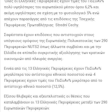
‘Όλες οι Ελληνικές Περιφέρειες έχουν τιμές του ΠοΣυΑν%
πολύ υψηλότερες του ευρωπαϊκού μέσου όρου 6,2% και
ακόμη υψηλότερες σε σχέση με το φυσιολογικό 5% ενώ
απέχουν παρασάγγας από τις επιδόσεις της Τσεχικής
Περιφέρειας Πρωταθλήτριας Strední Cechy.
Σαφέστατα έχουν επιδόσεις που αντιστοιχούν στους
υπόγειους ορόφους της Ευρωπαϊκής Πολυκατοικίας των 290
Περιφερειών NUTS2 όπως άλλωστε συμβαίνει και με την
Ελλάδα σε επίπεδο συγκριτικής αξιολόγησης των κρατικών
οικονομιών από πλευράς ανεργίας.
Εννέα από τις 13 Ελληνικές Περιφέρειες έχουν ΠοΣυΑν%
μεγαλύτερα του αντίστοιχου εθνικού ποσοστού ενώ 4
Περιφέρειες έχουν τιμές του ΠοΣυΑν% μικρότερο από το
αντίστοιχο εθνικό ποσοστό (12,5%).
Εξίσου θλιβερές και εξευτελιστικές οι θέσεις που
καταλαμβάνουν οι 13 Ελληνικές Περιφέρειες μεταξύ των 290
Ευρωπαϊκών Περιφερειών.