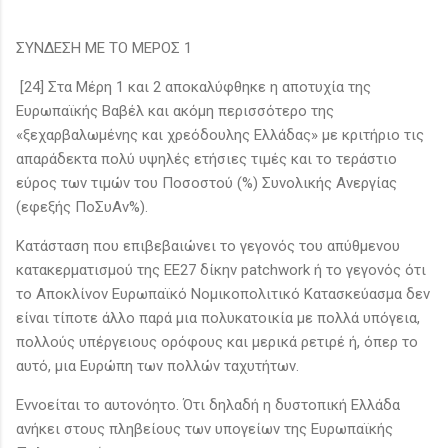
ΣΥΝΔΕΣΗ ΜΕ ΤΟ ΜΕΡΟΣ 1
[24] Στα Μέρη 1 και 2 αποκαλύφθηκε η αποτυχία της
Ευρωπαϊκής Βαβέλ και ακόμη περισσότερο της
«ξεχαρβαλωμένης και χρεόδουλης Ελλάδας» με κριτήριο τις
απαράδεκτα πολύ υψηλές ετήσιες τιμές και το τεράστιο
εύρος των τιμών του Ποσοστού (%) Συνολικής Ανεργίας
(εφεξής ΠοΣυΑν%).
Κατάσταση που επιβεβαιώνει το γεγονός του απύθμενου
κατακερματισμού της ΕΕ27 δίκην patchwork ή το γεγονός ότι
το Αποκλίνον Ευρωπαϊκό Νομικοπολιτικό Κατασκεύασμα δεν
είναι τίποτε άλλο παρά μια πολυκατοικία με πολλά υπόγεια,
πολλούς υπέργειους ορόφους και μερικά ρετιρέ ή, όπερ το
αυτό, μια Ευρώπη των πολλών ταχυτήτων.
Εννοείται το αυτονόητο. Ότι δηλαδή η δυστοπική Ελλάδα
ανήκει στους πληβείους των υπογείων της Ευρωπαϊκής