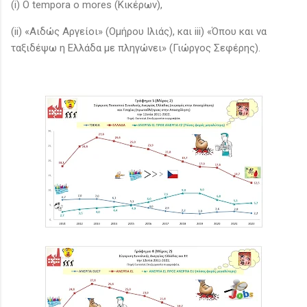
(i) O tempora o mores (Κικέρων),
(ii) «Αιδώς Αργείοι» (Ομήρου Ιλιάς), και iii) «Όπου και να
ταξιδέψω η Ελλάδα με πληγώνει» (Γιώργος Σεφέρης).