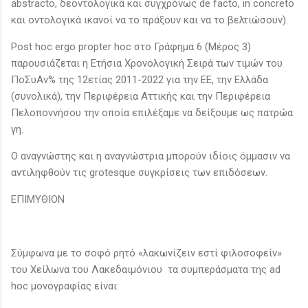
abstracto, δεοντολογικά και συγχρόνως de facto, in concreto
και οντολογικά ικανοί να το πράξουν και να το βελτιώσουν).
Post hoc ergo propter hoc στο Γράφημα 6 (Μέρος 3)
παρουσιάζεται η Ετήσια Χρονολογική Σειρά των τιμών του
ΠοΣυΑν% της 12ετίας 2011-2022 για την ΕΕ, την Ελλάδα
(συνολικά), την Περιφέρεια Αττικής και την Περιφέρεια
Πελοποννήσου την οποία επιλέξαμε να δείξουμε ως πατρώα
γη.
Ο αναγνώστης και η αναγνώστρια μπορούν ιδίοις όμμασιν να
αντιληφθούν τις grotesque συγκρίσεις των επιδόσεων.
ΕΠΙΜΥΘΙΟΝ
Σύμφωνα με το σοφό ρητό «λακωνίζειν εστί φιλοσοφείν»
του Χείλωνα του Λακεδαιμόνιου τα συμπεράσματα της ad
hoc μονογραφίας είναι: