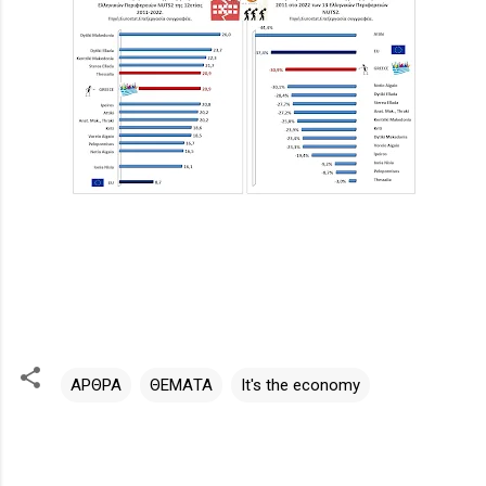
ΑΡΘΡΑ
ΘΕΜΑΤΑ
It's the economy
Σ
χ