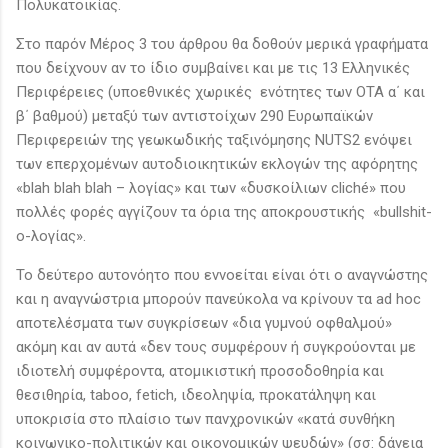
Πολυκατοικίας.
Στο παρόν Μέρος 3 του άρθρου θα δοθούν μερικά γραφήματα
που δείχνουν αν το ίδιο συμβαίνει και με τις 13 Ελληνικές
Περιφέρειες (υποεθνικές χωρικές ενότητες των ΟΤΑ α΄ και
β΄ βαθμού) μεταξύ των αντιστοίχων 290 Ευρωπαϊκών
Περιφερειών της γεωκωδικής ταξινόμησης NUTS2 ενόψει
των επερχομένων αυτοδιοικητικών εκλογών της αφόρητης
«blah blah blah – λογίας» και των «δυσκοίλιων cliché» που
πολλές φορές αγγίζουν τα όρια της αποκρουστικής «bullshit-
ο-λογίας».
Το δεύτερο αυτονόητο που εννοείται είναι ότι ο αναγνώστης
και η αναγνώστρια μπορούν πανεύκολα να κρίνουν τα ad hoc
αποτελέσματα των συγκρίσεων «δια γυμνού οφθαλμού»
ακόμη και αν αυτά «δεν τους συμφέρουν ή συγκρούονται με
ιδιοτελή συμφέροντα, ατομικιστική προσοδοθηρία και
θεσιθηρία, taboo, fetich, ιδεοληψία, προκατάληψη και
υποκρισία στο πλαίσιο των πανχρονικών «κατά συνθήκη
κοινωνικο-πολιτικών και οικονομικών ψευδών» (σσ: δάνεια