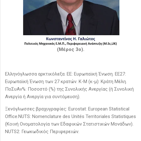
(Μέρος 3ο).
Ελληνόγλωσσα αρκτικόλεξα: ΕΕ: Ευρωπαϊκή Ένωση. ΕΕ27:
Ευρωπαϊκή Ένωση των 27 κρατών. Κ-Μ (κ-μ): Κράτη Μέλη.
ΠοΣυΑν%: Ποσοστό (%) της Συνολικής Ανεργίας (ή Συνολική
Ανεργία ή Ανεργία για συντόμευση).
Ξενόγλωσσες βραχυγραφίες: Eurostat: European Statistical
Office.NUTS: Nomenclature des Unités Territoriales Statistiques
(Κοινή Ονοματολογία των Εδαφικών Στατιστικών Μονάδων).
NUTS2: Γεωκωδικός Περιφερειών.