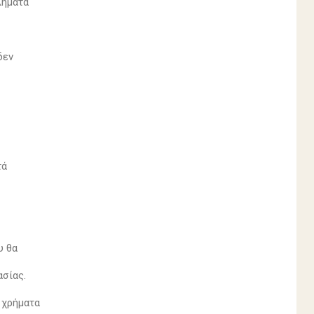
βλήματα
 δεν
ς
τά
υ θα
ασίας.
ι χρήματα