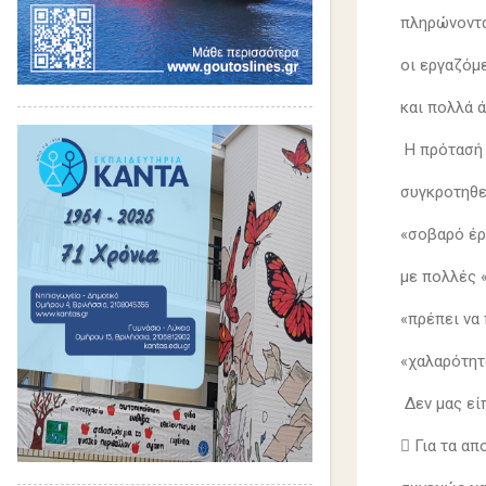
πληρώνοντα
οι εργαζόμε
και πολλά ά
Η πρότασή 
συγκροτηθε
«σοβαρό έργ
με πολλές 
«πρέπει να
«χαλαρότητ
Δεν μας εί
 Για τα απ