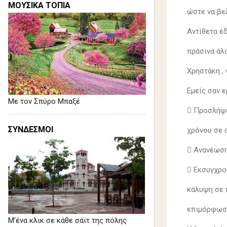
ΜΟΥΣΙΚΑ ΤΟΠΙΑ
ώστε να βε
Αντίθετα έ
πράσινα άλ
Χρηστάκη , 
Εμείς σαν 
Με τον Σπύρο Μπαξέ
 Προσλήψε
ΣΥΝΔΕΣΜΟΙ
χρόνου σε 
 Ανανέωση
 Εκσυγχρο
κάλυψη σε 
επιμόρφωση
Μ'ένα κλικ σε κάθε σάϊτ της πόλης