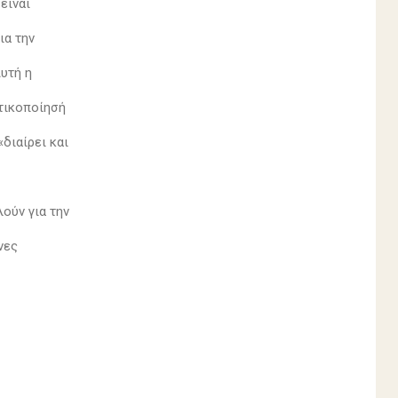
 είναι
για την
Αυτή η
ωτικοποίησή
«διαίρει και
λούν για την
νες