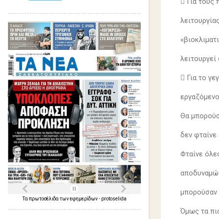
 Για τους
λειτουργία
«βιοκλιματι
λειτουργεί
 Για το γ
εργαζόμεν
Θα μπορούσ
δεν φταίνε 
Φταίνε όλε
αποδυναμώσ
μπορούσαν 
Τα
πρωτοσέλιδα
των
εφημερίδων
-
protoselida
Όμως τα πι