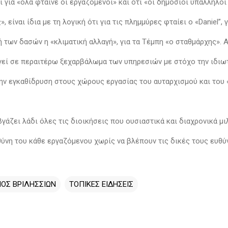
ι για «όλα φταίνε οι εργαζόμενοι» και ότι «οι δημόσιοι υπάλληλοι
, είναι ίδια με τη λογική ότι για τις πλημμύρες φταίει ο «Daniel”, 
 των δασών η «κλιματική αλλαγή», για τα Τέμπη «ο σταθμάρχης». 
γεί σε περαιτέρω ξεχαρβάλωμα των υπηρεσιών με στόχο την ιδι
την εγκαθίδρυση στους χώρους εργασίας του αυταρχισμού και του 
βγάζει λάδι όλες τις διοικήσεις που ουσιαστικά και διαχρονικά μι
θύνη του κάθε εργαζόμενου χωρίς να βλέπουν τις δικές τους ευθύ
ΟΣ ΒΡΙΛΗΣΣΙΩΝ
ΤΟΠΙΚΕΣ ΕΙΔΗΣΕΙΣ