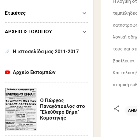
Η λογική ότ
Ετικέτες
τεμπέληδες»
καταστροφή
ΑΡΧΕΙΟ ΙΣΤΟΛΟΓΙΟΥ
λογική οδη
τους και σ
Η ιστοσελίδα μας 2011-2017
βασίλευε».
Αρχείο Εκπομπών
Και τελικά 
ατομική ευ
Ο Γιώργος
Παναγόπουλος στο
ΔΗΜ
"Ελεύθερο Βήμα"
Κομοτηνής
Σ
χ