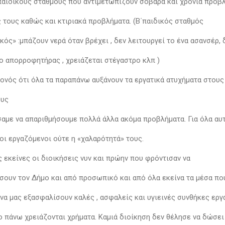
 παιδικούς σταθμούς που αντιμετωπίζουν σοβαρά και χρόνια προ
ς τους καθώς και κτιριακά προβλήματα. (Β΄παιδικός σταθμός
κός» :μπάζουν νερά όταν βρέχει , δεν λειτουργεί το ένα ασανσέρ,
 ο απορροφητήρας , χρειάζεται στέγαστρο κλπ )
εγονός ότι όλα τα παραπάνω αυξάνουν τα εργατικά ατυχήματα στου
ους
αμε να απαριθμήσουμε πολλά άλλα ακόμα προβλήματα. Για όλα αυ
οι εργαζόμενοι ούτε η «χαλαρότητά» τους.
ς εκείνες οι διοικήσεις νυν και πρώην που φρόντισαν να
ουν τον Δήμο και από προσωπικό και από όλα εκείνα τα μέσα πο
να μας εξασφαλίσουν καλές , ασφαλείς και υγιεινές συνθήκες εργ
ο πάνω χρειάζονται χρήματα. Καμιά διοίκηση δεν θέλησε να δώσε