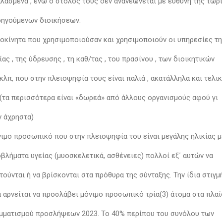
λασμένα , ενώ ο στόλος τους δεν ανανεώνεται με ευθύνη της τωρ
οηγούμενων διοικήσεων.
υτοκίνητα που χρησιμοποιούσαν και χρησιμοποιούν οι υπηρεσίες τ
ας , της ύδρευσης , τη καθ/τας , του πρασίνου , των διοικητικών
κλπ, που στην πλειοψηφία τους είναι παλιά , ακατάλληλα και τελι
 (τα περισσότερα είναι «δωρεά» από άλλους οργανισμούς αφού γι
ν άχρηστα)
όνιμο προσωπικό που στην πλειοψηφία του είναι μεγάλης ηλικίας 
βλήματα υγείας (μυοσκελετικά, ασθένειες) πολλοί εξ΄ αυτών να
ούνται ή να βρίσκονται στα πρόθυρα της σύνταξης. Την ίδια στιγμ
α αρνείται να προσλάβει μόνιμο προσωπικό τρία(3) άτομα στα πλα
μματισμού προσλήψεων 2023. Το 40% περίπου του συνόλου των