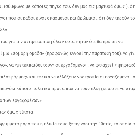
ι (σύμφωνα με κάποιες πηγές του, δεν μας τις μαρτυρά όμως ), ό
νοι που οι κάδοι είναι σπασμένοι και βρώμικοι, ότι δεν τηρούν 
λλα.
του για την αντιμετώπιση όλων αυτών ήταν ότι θα πρέπει να
ί μια «σοβαρή ομάδα» (προφανώς εννοεί την παράταξή του), να γίν
ο», να «μετεκπαιδευτούν» οι εργαζόμενοι , να φτιαχτεί « ψηφιακ
«πλατφόρμες» και τελικά να αλλάξουν νοοτροπία οι εργαζόμενοι,
 περνάει κάποιο πολιτικό πρόσωπο» να τους ελέγχει ώστε να στα
α των εργαζομένων».
παν όμως τίποτα:
ορριμματοφόρα που η ηλικία τους ξεπερνάει την 20ετία, τα οποία 