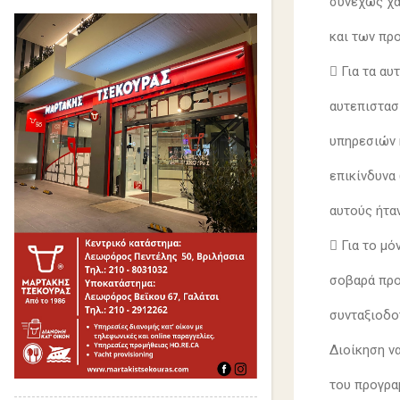
συνεχώς χα
και των πρ
 Για τα α
αυτεπιστασί
υπηρεσιών 
επικίνδυνα
αυτούς ήτα
 Για το μ
σοβαρά προ
συνταξιοδοτ
Διοίκηση ν
του προγρα