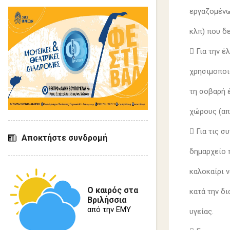
εργαζομένω
κλπ) που δ
 Για την 
χρησιμοποι
τη σοβαρή 
χώρους (απ
 Για τις σ
Αποκτήστε συνδρομή
δημαρχείο 
καλοκαίρι ν
Ο καιρός στα
κατά την δ
Βριλήσσια
από την ΕΜΥ
υγείας.