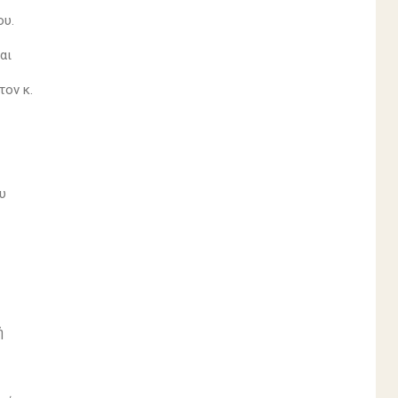
ου.
και
τον κ.
ου
κή