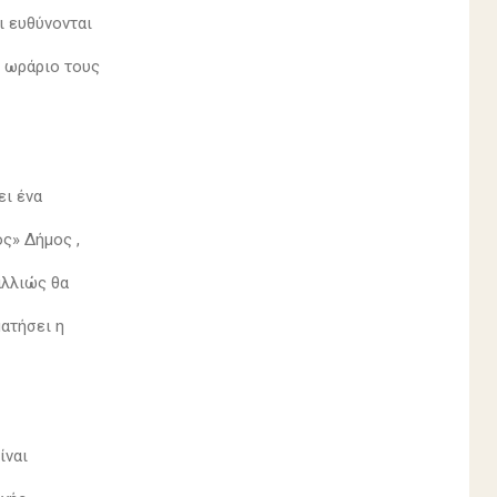
τι ευθύνονται
το ωράριο τους
ει ένα
ός» Δήμος ,
 αλλιώς θα
ματήσει η
είναι