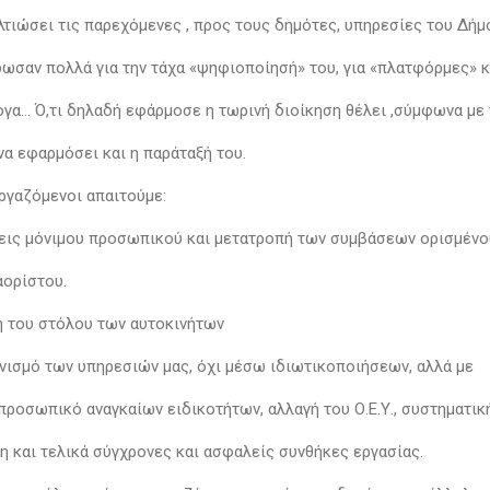
λτιώσει τις παρεχόμενες , προς τους δημότες, υπηρεσίες του Δήμ
δωσαν πολλά για την τάχα «ψηφιοποίησή» του, για «πλατφόρμες» 
ογα… Ό,τι δηλαδή εφάρμοσε η τωρινή διοίκηση θέλει ,σύμφωνα με 
να εφαρμόσει και η παράταξή του.
εργαζόμενοι απαιτούμε:
ις μόνιμου προσωπικού και μετατροπή των συμβάσεων ορισμέν
αορίστου.
 του στόλου των αυτοκινήτων
νισμό των υπηρεσιών μας, όχι μέσω ιδιωτικοποιήσεων, αλλά με
προσωπικό αναγκαίων ειδικοτήτων, αλλαγή του Ο.Ε.Υ., συστηματι
 και τελικά σύγχρονες και ασφαλείς συνθήκες εργασίας.