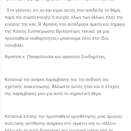
Στο γεγονός ότι αν και είμαι αυτός που ανέδειξε το θέμα,
παρά την σιωπή ενοχής ή ανοχής όλων των άλλων, πλην της
κίνησης της κας. Β. Αρσένη που αντέδρασε άμεσα και σήμερα
της Λαϊκής Συσπείρωσης Βριλησσίων, τελικά σε μία
προσπάθεια «καθαρότητας» μπαίνουμε όλοι στο ίδιο
τσουβάλι.
Αγαπητέ κ. Παναγόπουλε και αγαπητοί Συνδημότες,
Κατανοώ την ανάγκη παρέμβασης και την έκδοσή της
σχετικής ανακοίνωσης. Άλλωστε αυτός ήταν και ό στόχος
της παρέμβασής μου για αυτό το σημαντικό θέμα.
Κατανοώ επίσης την προσπάθεια οριοθέτησης μίας αμιγούς
πολιτικής αντίθεσης ανάμεσα στο «εμείς» και οι «άλλοι»
έστω και αν αυτό διαγράφει την ιστορική μνήμη από τα