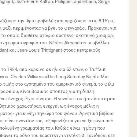
gnant, Jean-Pierre Kalfon, Philippe Laudenbach, Serge
λλάζουμε την ώρα προβολής και αρχίζουμε στις 8:15΄μμ.
 μαζί περιμένοντας να βγει το φεγγαράκι. Πρόκειται για
 το οποίο διαθέτει ατόφιο σασπένς, σκοτεινό χιούμορ,
Έξοχη η φωτογραφία του Néstor Almendros συμβάλλει
ant και Jean-Louis Trintignant στους κεντρικούς
 το 1984, από καρκίνο σε ηλικία 52 ετών, ο Truffaut
νού Charles Williams «The Long Saturday Night». Μια
ο τιμής στο αγαπημένο του αμερικανικό σινεμά, το φιλμ
 γραφείου, είναι βασικός ύποπτος για τη διπλή
αι ένοχος. Έχει κίνητρο. Η γυναίκα του ήταν άπιστη και
θητικός χαρακτήρας, ενεργεί ως ένοχος μόλις η
ματος- για κυνήγι την ώρα του φόνου. Αρνητικά βέβαια
 είναι εναντίον του, εξαφανίζεται για να ξεφύγει από
πολυμένη γραμματέας του. Καθώς είναι η μόνη που
βάνει το ρόλο του ερασιτέχνη ντετέκτιβ. Ταξιδεύει στη