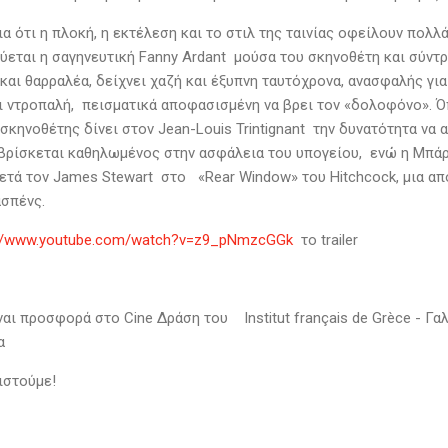
ια ότι η πλοκή, η εκτέλεση και το στιλ της ταινίας οφείλουν πολ
ύεται η σαγηνευτική Fanny Ardant μούσα του σκηνοθέτη και σύντρο
και θαρραλέα, δείχνει χαζή και έξυπνη ταυτόχρονα, ανασφαλής για 
ι ντροπαλή, πεισματικά αποφασισμένη να βρει τον «δολοφόνο». Όπ
σκηνοθέτης δίνει στον Jean-Louis Trintignant την δυνατότητα να α
βρίσκεται καθηλωμένος στην ασφάλεια του υπογείου, ενώ η Μπάρ
κετά τον James Stewart στο «Rear Window» του Hitchcock, μια α
ασπένς.
://www.youtube.com/watch?v=z9_pNmzcGGk
το trailer
ναι προσφορά στο Cine Δράση του Institut français de Grèce - Γα
α
ιστούμε!