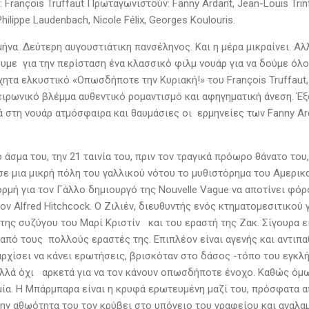
 François Truffaut Πρωταγωνιστούν: Fanny Ardant, Jean-Louis Trinti
hilippe Laudenbach, Nicole Félix, Georges Koulouris.
ήνα. Δεύτερη αυγουστιάτικη πανσέληνος. Και η μέρα μικραίνει. Α
υμε για την περίσταση ένα κλασσικό φιλμ νουάρ για να δούμε όλοι
χητα ελκυστικό «Οπωσδήποτε την Κυριακή!» του François Truffaut,
ειρωνικό βλέμμα αυθεντικό ρομαντισμό και αφηγηματική άνεση. 
 στη νουάρ ατμόσφαιρα και θαυμάσιες οι ερμηνείες των Fanny Ard
 άσμα του, την 21 ταινία του, πριν τον τραγικά πρόωρο θάνατο του,
ε μια μικρή πόλη του γαλλικού νότου το μυθιστόρημα του Αμερικα
ρμή για τον Γάλλο δημιουργό της Nouvelle Vague να αποτίνει φόρ
τον Alfred Hitchcock. Ο Ζιλιέν, διευθυντής ενός κτηματομεσιτικού
ης συζύγου του Μαρί Κριστίν και του εραστή της Ζακ. Σίγουρα είν
 από τους πολλούς εραστές της. Επιπλέον είναι αγενής και αντιπα
αρχίσει να κάνει ερωτήσεις, βρισκόταν στο δάσος -τόπο του εγκλή
αλλά όχι αρκετά για να τον κάνουν οπωσδήποτε ένοχο. Καθώς όμως
μία. Η Μπάρμπαρα είναι η κρυφά ερωτευμένη μαζί του, πρόσφατα α
ην αθωότητα του τον κρύβει στο υπόγειο του γραφείου και αναλαμ