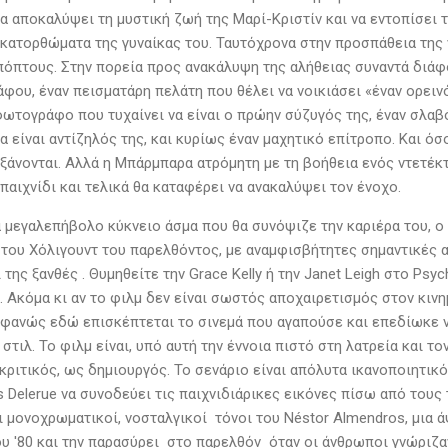
να αποκαλύψει τη μυστική ζωή της Μαρί-Κριστίν και να εντοπίσει
κατορθώματα της γυναίκας του. Ταυτόχρονα στην προσπάθεια της ν
πόπτους. Στην πορεία προς ανακάλυψη της αλήθειας συναντά διάφ
φου, έναν πεισματάρη πελάτη που θέλει να νοικιάσει «έναν ορειν
φωτογράφο που τυχαίνει να είναι ο πρώην σύζυγός της, έναν σλα
 είναι αντίζηλός της, και κυρίως έναν μαχητικό επίτροπο. Και όσο
ξάνονται. Αλλά η Μπάρμπαρα ατρόμητη με τη βοήθεια ενός ντετέκ
παιχνίδι και τελικά θα καταφέρει να ανακαλύψει τον ένοχο.
να μεγαλεπήβολο κύκνειο άσμα που θα συνόψιζε την καριέρα του, 
 του Χόλιγουντ του παρελθόντος, με αναμφισβήτητες σημαντικές α
της ξανθές . Θυμηθείτε την Grace Kelly ή την Janet Leigh στο Psych
 Ακόμα κι αν το φιλμ δεν είναι σωστός αποχαιρετισμός στον κινη
φανώς εδώ επισκέπτεται το σινεμά που αγαπούσε και επεδίωκε να 
τιλ. Το φιλμ είναι, υπό αυτή την έννοια πιστό στη λατρεία και 
 κριτικός, ως δημιουργός. Το σενάριο είναι απόλυτα ικανοποιητικ
 Delerue να συνοδεύει τις παιχνιδιάρικες εικόνες πίσω από τους τ
 μονοχρωματικοί, νοσταλγικοί τόνοι του Néstor Almendros, μια ά
ου '80 και την παρασύρει στο παρελθόν όταν οι άνθρωποι γνώριζ