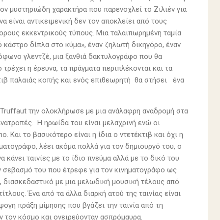
 τον μυστηριώδη χαρακτήρα που παρενοχλεί το Ζιλιέν για
α είναι αντικειμενική δεν τον αποκλείει από τους
ορους εκκεντρικούς τύπους. Μια ταλαιπωρημένη ταμία
ό κάστρο δίπλα στο κύμα», έναν ζηλωτή δικηγόρο, έναν
βόφωνο γλεντζέ, μια ξανθιά δακτυλογράφο που θα
 τρέχει η έρευνα, τα πράγματα περιπλέκονται και τα
τιβ παλαιάς κοπής και ενός επιθεωρητή θα στήσει ένα
ο Truffaut την ολοκλήρωσε με μια ανάλαφρη αναδρομή στα
νατροπές. Η ηρωίδα του είναι μελαχρινή ενώ οι
o. Και το βασικότερο είναι η ίδια ο ντετέκτιβ και όχι η
ματογράφο, λέει ακόμα πολλά για τον δημιουργό του, ο
κάνει ταινίες με το ίδιο πνεύμα αλλά με το δικό του
τον σεβασμό του που έτρεφε για τον κινηματογράφο ως
ό, διασκεδαστικό με μια μελωδική μουσική τέλους από
ίτλους. Ένα από τα άλλα διαρκή ατού της ταινίας είναι
ψογη πράξη μίμησης που βγάζει την ταινία από τη
αν τον κόσμο και ονειρεύονταν ασπρόμαυρα.