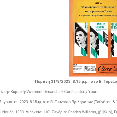
Πέμπτη 31/8/2023, 8:15 μ.μ., στο Β’ Γυμνά
 την Κυριακή/Vivement Dimanche!/ Confidentially Yours
υγούστου 2023, 8:15μμ, στο Β’ Γυμνάσιο Βριλησσίων (Ταϋγέτου & 
μ Νουάρ, 1983. Διάρκεια: 110’. Σενάριο: Charles Williams, (βιβλίο), 