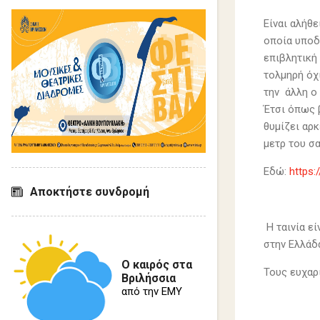
Είναι αλήθε
οποία υποδ
επιβλητική 
τολμηρή όχ
την άλλη ο 
Έτσι όπως 
θυμίζει αρ
μετρ του σ
Εδώ:
https
Αποκτήστε συνδρομή
Η ταινία εί
στην Ελλάδ
Ο καιρός στα
Τους ευχαρ
Βριλήσσια
από την ΕΜΥ