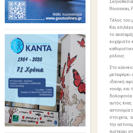
Σκηνοθεσία:
Rousseau, P
Τέλος του μ
Και επιλέγο
το ακαταμά
ευχάριστο 
καθοριστικά
ρόλους.
Στο κύκνειο
μεταφέρει σ
ιδανική αφο
νουάρ, και 
δολοφονία τ
αυτός ένας
αστυνομία 
στοιχεία, 
την αστυνο
πιστεύει στ