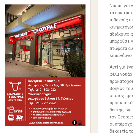
Νίκαια για 
τα ερωτικά 
πιθανούς υ
κινηματογρά
αδιάκριτο 
μπορούσε να
πτώματα αυ
επικίνδυνο 
Αντί για έ
φιλμ νουάρ
προκάτοχοι 
βοηθός του.
οποίος προ
προσωπικό σ
θεατής, ως
τον Georges
οι υπέροχοι
δεκαετία τ