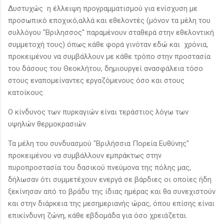
Δυστυχώς η έλλειψη προγραμματισμού για ενίσχυση με
προσωπικό εποχικό,αλλά και εθελοντές (μόνον τα μέλη του
συλλόγου "Βριλησσος" παραμένουν σταθερά στην εθελοντική
συμμετοχή τους) όπως κάθε φορά γινόταν εδώ και χρόνια,
προκειμένου να συμβάλλουν με κάθε τρόπο στην προστασία
του δάσους του Θεοκλήτου, δημιουργεί ανασφάλεια τόσο
στους εναπομείναντες εργαζόμενους όσο και στους
κατοίκους.
Ο κίνδυνος των πυρκαγιών είναι τεράστιος λόγω των
υψηλών θερμοκρασιών.
Τα μέλη του συνδυασμού "Βριλήσσια Πορεία Ευθύνης"
προκειμένου να συμβάλλουν εμπράκτως στην
πυροπροστασία του δασικού πνεύμονα της πόλης μας,
δήλωσαν ότι συμμετέχουν ενεργά σε βάρδιες οι οποίες ήδη
ξεκίνησαν από το βράδυ της ίδιας ημέρας και θα συνεχιστούν
και στην διάρκεια της μεσημεριανής ώρας, όπου επίσης είναι
επικίνδυνη ζώνη, κάθε εβδομάδα για όσο χρειάζεται.