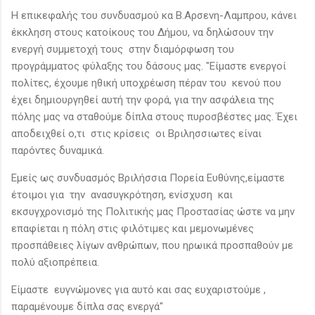
Η επικεφαλής του συνδυασμού κα Β.Αρσενη-Λαμπρου, κάνει
έκκληση στους κατοίκους του Δήμου, να δηλώσουν την
ενεργή συμμετοχή τους στην διαμόρφωση του
προγράμματος φύλαξης του δάσους μας. "Είμαστε ενεργοί
πολίτες, έχουμε ηθική υποχρέωση πέραν του κενού που
έχει δημιουργηθεί αυτή την φορά, για την ασφάλεια της
πόλης μας να σταθούμε δίπλα στους πυροσβέστες μας. Έχει
αποδειχθεί ο,τι στις κρίσεις οι Βριλησσιωτες είναι
παρόντες δυναμικά.
Εμείς ως συνδυασμός Βριλήσσια Πορεία Ευθύνης,είμαστε
έτοιμοι για την ανασυγκρότηση, ενίσχυση και
εκσυγχρονισμό της Πολιτικής μας Προστασίας ώστε να μην
επαφίεται η πόλη στις φιλότιμες και μεμονωμένες
προσπάθειες λίγων ανθρώπων, που ηρωικά προσπαθούν με
πολύ αξιοπρέπεια.
Είμαστε ευγνώμονες για αυτό και σας ευχαριστούμε ,
παραμένουμε δίπλα σας ενεργά"