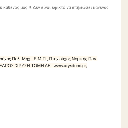
υ καθενός μας!!!. Δεν είναι εφικτό να επιβιώσει κανένας
τούχος Πολ. Μηχ. Ε.Μ.Π., Πτυχιούχος Νομικής Παν.
ΟΣ 'ΧΡΥΣΗ ΤΟΜΗ ΑΕ', www.xrysitomi.gr,