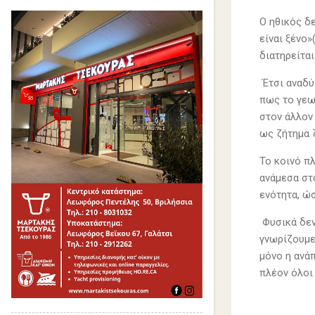
Ο ηθικός δε
είναι ξένο
διατηρείτα
Έτσι αναδύ
πως το γεω
στον άλλον 
ως ζήτημα 
Το κοινό π
ανάμεσα στ
ενότητα, ώ
Φυσικά δεν
γνωρίζουμε 
μόνο η ανάπ
πλέον όλοι 