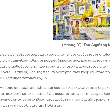
(Μέρος Β΄). Του Δημήτρη 
ίες είναι εύθραυστες, γιατί ζούνε από τις συγκρούσεις , οι οπο
να τις καταπνίξουν. Όλες οι μορφές δημοκρατίας, που υπάρχουν ε
ματα οπισθοδρόμησης, που έχουν ως στόχο να αφαιρέσουν από τη
ίζονται με την όξυνση της πολυπλοκότητας των προβλημάτων, πο
αι υλοποίηση τέτοιων έργων.
ν τρόπο αποπολιτοποιείται και ουσιαστικά εκφυλίζεται η δημοκρατ
οια πολιτική, κατακερματισμένη , παύει να κατανοεί τη ζωή, τα βάσα
 είναι δυνατόν να μετρηθούν. Έτσι αναδύεται η ακηδία(αδιαφορία
 τα γενικά προβλήματα της Πολιτείας.