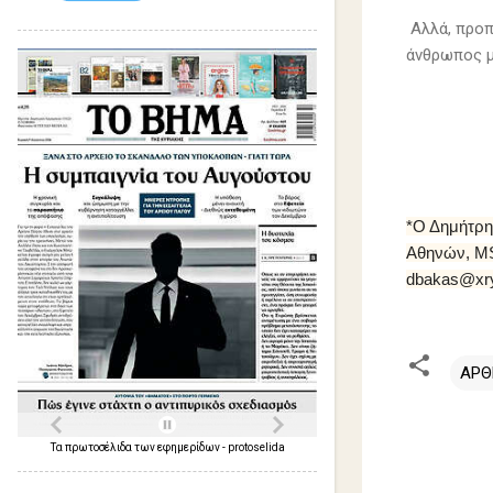
Αλλά, προπα
άνθρωπος μ
Δη
04
*Ο Δημήτρης
Αθηνών, M
dbakas@xry
ΑΡΘ
Σ
Τα
πρωτοσέλιδα
των
εφημερίδων
-
protoselida
χ