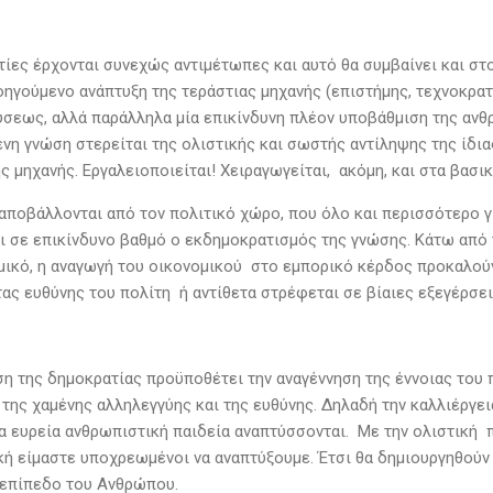
τίες έρχονται συνεχώς αντιμέτωπες και αυτό θα συμβαίνει και στ
οηγούμενο ανάπτυξη της τεράστιας μηχανής (επιστήμης, τεχνοκρατ
ύσεως, αλλά παράλληλα μία επικίνδυνη πλέον υποβάθμιση της ανθρ
νη γνώση στερείται της ολιστικής και σωστής αντίληψης της ίδια
 μηχανής. Εργαλειοποιείται! Χειραγωγείται, ακόμη, και στα βασικ
αποβάλλονται από τον πολιτικό χώρο, που όλο και περισσότερο γί
ι σε επικίνδυνο βαθμό ο εκδημοκρατισμός της γνώσης. Κάτω από 
μικό, η αναγωγή του οικονομικού στο εμπορικό κέρδος προκαλούν
τας ευθύνης του πολίτη ή αντίθετα στρέφεται σε βίαιες εξεγέρσ
ση της δημοκρατίας προϋποθέτει την αναγέννηση της έννοιας του 
 της χαμένης αλληλεγγύης και της ευθύνης. Δηλαδή την καλλιέργε
α ευρεία ανθρωπιστική παιδεία αναπτύσσονται. Με την ολιστική π
κή είμαστε υποχρεωμένοι να αναπτύξουμε. Έτσι θα δημιουργηθούν 
 επίπεδο του Ανθρώπου.