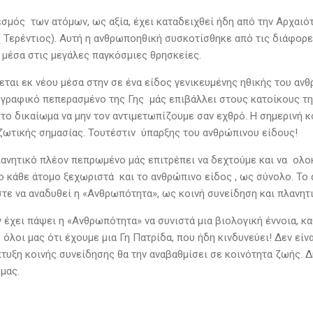
σμός των ατόμων, ως αξία, έχει καταδειχθεί ήδη από την Αρχαιότ
»( Τερέντιος). Αυτή η ανθρωποηθική συσκοτίσθηκε από τις διάφορε
ι μέσα στις μεγάλες παγκόσμιες θρησκείες.
εται εκ νέου μέσα στην σε ένα είδος γενικευμένης ηθικής του αν
γραφικό πεπερασμένο της Γης μάς επιβάλλει στους κατοίκους της
το δικαίωμα να μην τον αντιμετωπίζουμε σαν εχθρό. Η σημερινή κο
ζωτικής σημασίας. Τουτέστιν ύπαρξης του ανθρώπινου είδους!
λανητικό πλέον πεπρωμένο μάς επιτρέπει να δεχτούμε και να ολ
ο κάθε άτομο ξεχωριστά και το ανθρώπινο είδος , ως σύνολο. Το 
στε να αναδυθεί η «Ανθρωπότητα», ως κοινή συνείδηση και πλανητ
 έχει πάψει η «Ανθρωπότητα» να συνιστά μια βιολογική έννοια, κ
όλοι μας ότι έχουμε μια Γη Πατρίδα, που ήδη κινδυνεύει! Δεν είν
τυξη κοινής συνείδησης θα την αναβαθμίσει σε κοινότητα ζωής. Δη
μας.