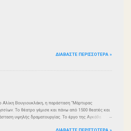
ΔΙΑΒΆΣΤΕ ΠΕΡΙΣΣΌΤΕΡΑ »
ρο Αλίκη Βουγιουκλάκη, η παράσταση "Μάρτυρας
σσίων. Το θέατρο γέμισε και πάνω από 1500 θεατές και
άσταση υψηλής δραματουργίας. Το έργο της Αγκάθα
. Η σασπένς, το μυστήριο, η πλοκή, οι μεγάλες
ΔΙΑΒΆΣΤΕ ΠΕΡΙΣΣΌΤΕΡΑ »
 ερωτήματα, σημάδεψαν όλους όσους παρακολούθησαν το