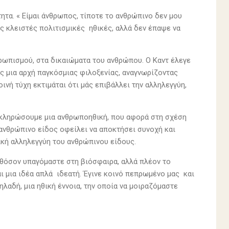
ητα. « Είμαι άνθρωπος, τίποτε το ανθρώπινο δεν μου
ς κλειστές πολιτισμικές ηθικές, αλλά δεν έπαψε να
θρωπισμού, στα δικαιώματα του ανθρώπου. Ο Καντ έλεγε
 μια αρχή παγκόσμιας φιλοξενίας, αναγνωρίζοντας
ινή τύχη εκτιμάται ότι μάς επιβάλλει την αλληλεγγύη,
οκληρώσουμε μια ανθρωποηθική, που αφορά στη σχέση
ανθρώπινο είδος οφείλει να αποκτήσει συνοχή και
ική αλληλεγγύη του ανθρώπινου είδους.
αθόσον υπαγόμαστε στη βιόσφαιρα, αλλά πλέον το
αι μια ιδέα απλά ιδεατή. Έγινε κοινό πεπρωμένο μας και
λαδή, μια ηθική έννοια, την οποία να μοιραζόμαστε