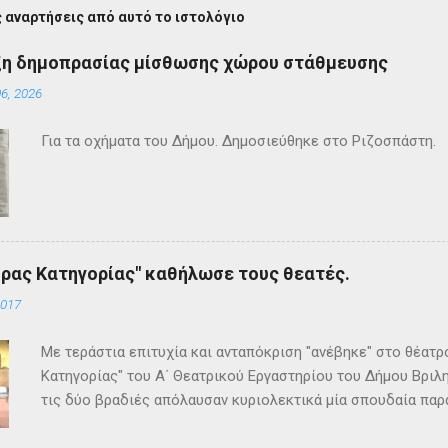
 αναρτήσεις από αυτό το ιστολόγιο
ξη δημοπρασίας μίσθωσης χώρου στάθμευσης
6, 2026
Για τα οχήματα του Δήμου. Δημοσιεύθηκε στο Ριζοσπάστη.
ρας Κατηγορίας" καθήλωσε τους θεατές.
2017
Με τεράστια επιτυχία και ανταπόκριση "ανέβηκε" στο θέατ
Κατηγορίας" του Α΄ Θεατρικού Εργαστηρίου του Δήμου Βριλη
τις δύο βραδιές απόλαυσαν κυριολεκτικά μία σπουδαία παρ
Κρίστι καθήλωσε τους θεατρόφιλους σε όλη τη διάρκειά του
ανατροπές και ένα μοναδικό φινάλε που απαντά σε όλα τα