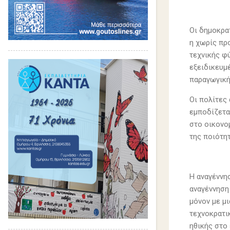
Οι δημοκρα
η χωρίς πρ
τεχνικής φ
εξειδικευμέ
παραγωγικής
Οι πολίτες 
εμποδίζετα
στο οικονο
της ποιότη
Η αναγέννη
αναγέννηση
μόνον με μι
τεχνοκρατι
ηθικής στο