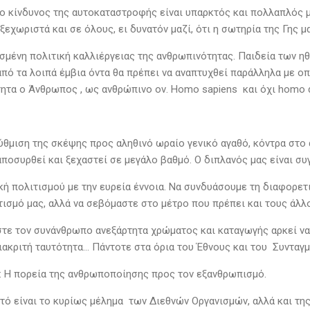
 κίνδυνος της αυτοκαταστροφής είναι υπαρκτός και πολλαπλός μά
ξεχωριστά και σε όλους, ει δυνατόν μαζί, ότι η σωτηρία της Γης 
σμένη πολιτική καλλιέργειας της ανθρωπινότητας. Παιδεία των η
πό τα λοιπά έμβια όντα θα πρέπει να αναπτυχθεί παράλληλα με ο
ητα ο Άνθρωπος , ως ανθρώπινο ον. Homo sapiens και όχι homo
ύθμιση της σκέψης προς αληθινό ωραίο γενικό αγαθό, κόντρα στο 
ποσυρθεί και ξεχαστεί σε μεγάλο βαθμό. Ο διπλανός μας είναι συ
κή πολιτισμού με την ευρεία έννοια. Να συνδυάσουμε τη διαφορετ
ιτισμό μας, αλλά να σεβόμαστε στο μέτρο που πρέπει και τους άλ
τε τον συνάνθρωπο ανεξάρτητα χρώματος και καταγωγής αρκεί να
ιακριτή ταυτότητα… Πάντοτε στα όρια του Έθνους και του Συνταγ
: Η πορεία της ανθρωποποίησης προς τον εξανθρωπισμό.
τό είναι το κυρίως μέλημα των Διεθνών Οργανισμών, αλλά και της