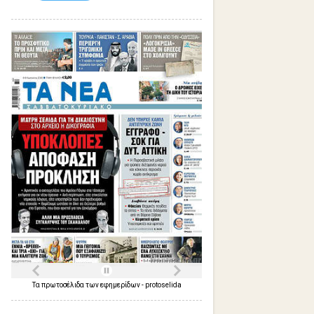
Τα
πρωτοσέλιδα
των
εφημερίδων
-
protoselida