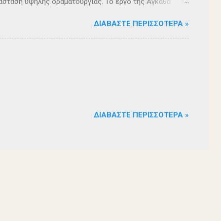
άσταση υψηλής δραματουργίας. Το έργο της Αγκάθα
. Η σασπένς, το μυστήριο, η πλοκή, οι μεγάλες
ΔΙΑΒΆΣΤΕ ΠΕΡΙΣΣΌΤΕΡΑ »
 ερωτήματα, σημάδεψαν όλους όσους παρακολούθησαν το
 για μία αναμφισβήτητα δυνατή παράσταση. Με τη
ρά σειρά ετών είναι υπεύθυνη του Α΄ Δημοτικού
οι ηθοποιοί: Αλέξανδρος Γεωργίου, Αλέξανδρος
ίου, Ευριπίδης Τσαούσογλου, Θοδωρής Σκληρός ,
ΔΙΑΒΆΣΤΕ ΠΕΡΙΣΣΌΤΕΡΑ »