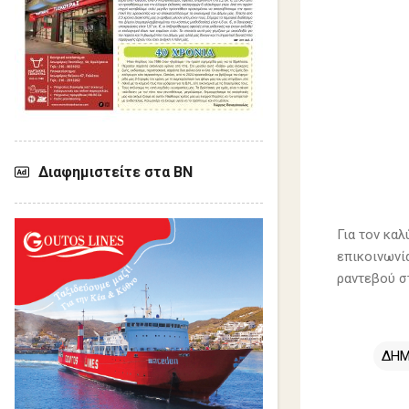
Διαφημιστείτε στα ΒΝ
Για τον κα
επικοινωνί
ραντεβού σ
ΔΗΜ
Σ