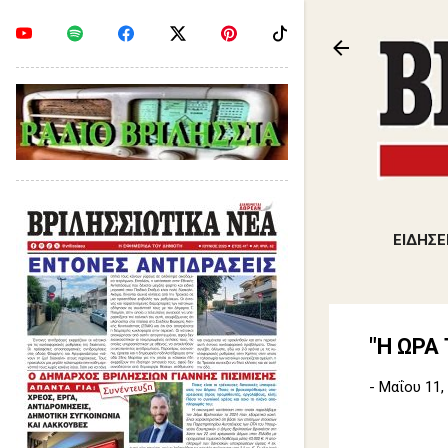
ΕΙΔΗΣΕ
"Η ΩΡΑ
-
Μαΐου 11,