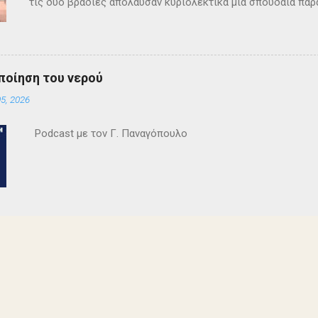
τις δύο βραδιές απόλαυσαν κυριολεκτικά μία σπουδαία παρ
Κρίστι καθήλωσε τους θεατρόφιλους σε όλη τη διάρκειά του
ανατροπές και ένα μοναδικό φινάλε που απαντά σε όλα τα
έργο και τους έμειναν ανεξίτηλα στη μνήμη τους. Επρόκειτο
σπουδαία σκηνοθεσία της Τώνιας Σταυροπούλου που επί μακ
ποίηση του νερού
Θεατρικού Εργαστηρίου. Εξαιρετικές ερμηνείες κατέθεσαν 
5, 2026
Θεοδόσης, Άννα Αλεξανδράκη, Γιάννης Καρτερός, Δήμητρα Χ
Κατερίνα Χαραυγή , Κατερίνα Σταθάτου , Λουκί...
Podcast με τον Γ. Παναγόπουλο